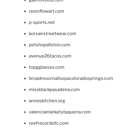
gabriovoice.com
resinflowart.com
p-sports.net
korsairstreetwear.com
petshopallston.com
avenue26tacos.com
topgglasses.com
broadmoornailsspacoloradosprings.com
missblackpasadena.com
anneskitchen.org
valenciamarketytaqueria.com
reefrecordsllc.com