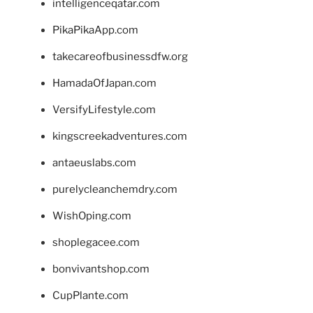
intelligenceqatar.com
PikaPikaApp.com
takecareofbusinessdfw.org
HamadaOfJapan.com
VersifyLifestyle.com
kingscreekadventures.com
antaeuslabs.com
purelycleanchemdry.com
WishOping.com
shoplegacee.com
bonvivantshop.com
CupPlante.com