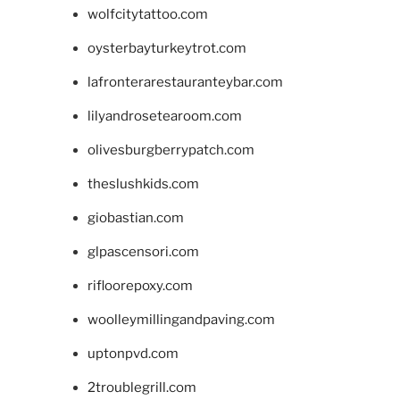
wolfcitytattoo.com
oysterbayturkeytrot.com
lafronterarestauranteybar.com
lilyandrosetearoom.com
olivesburgberrypatch.com
theslushkids.com
giobastian.com
glpascensori.com
rifloorepoxy.com
woolleymillingandpaving.com
uptonpvd.com
2troublegrill.com