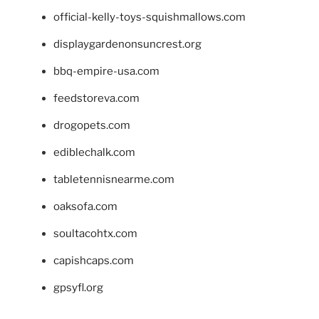
official-kelly-toys-squishmallows.com
displaygardenonsuncrest.org
bbq-empire-usa.com
feedstoreva.com
drogopets.com
ediblechalk.com
tabletennisnearme.com
oaksofa.com
soultacohtx.com
capishcaps.com
gpsyfl.org