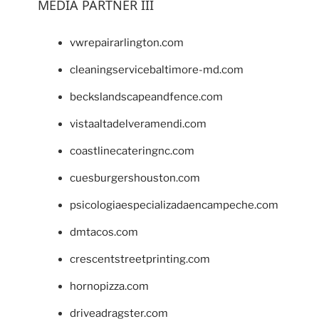
MEDIA PARTNER III
vwrepairarlington.com
cleaningservicebaltimore-md.com
beckslandscapeandfence.com
vistaaltadelveramendi.com
coastlinecateringnc.com
cuesburgershouston.com
psicologiaespecializadaencampeche.com
dmtacos.com
crescentstreetprinting.com
hornopizza.com
driveadragster.com