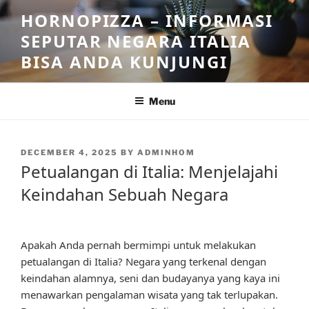
Skip
HORNOPIZZA – INFORMASI
to
SEPUTAR NEGARA ITALIA
content
BISA ANDA KUNJUNGI
Menu
POSTED
DECEMBER 4, 2025
BY
ADMINHOM
ON
Petualangan di Italia: Menjelajahi
Keindahan Sebuah Negara
Apakah Anda pernah bermimpi untuk melakukan
petualangan di Italia? Negara yang terkenal dengan
keindahan alamnya, seni dan budayanya yang kaya ini
menawarkan pengalaman wisata yang tak terlupakan.