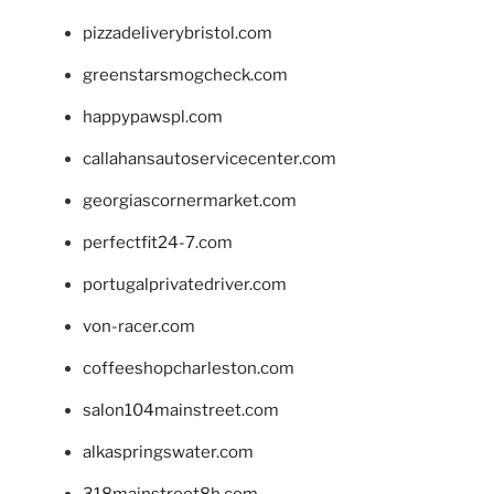
pizzadeliverybristol.com
greenstarsmogcheck.com
happypawspl.com
callahansautoservicecenter.com
georgiascornermarket.com
perfectfit24-7.com
portugalprivatedriver.com
von-racer.com
coffeeshopcharleston.com
salon104mainstreet.com
alkaspringswater.com
318mainstreet8h.com