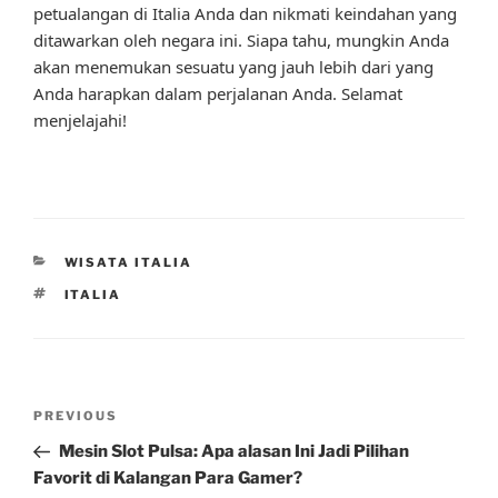
petualangan di Italia Anda dan nikmati keindahan yang
ditawarkan oleh negara ini. Siapa tahu, mungkin Anda
akan menemukan sesuatu yang jauh lebih dari yang
Anda harapkan dalam perjalanan Anda. Selamat
menjelajahi!
CATEGORIES
WISATA ITALIA
TAGS
ITALIA
Post
Previous
PREVIOUS
navigation
Post
Mesin Slot Pulsa: Apa alasan Ini Jadi Pilihan
Favorit di Kalangan Para Gamer?