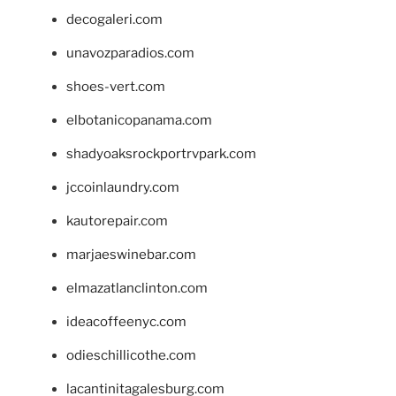
decogaleri.com
unavozparadios.com
shoes-vert.com
elbotanicopanama.com
shadyoaksrockportrvpark.com
jccoinlaundry.com
kautorepair.com
marjaeswinebar.com
elmazatlanclinton.com
ideacoffeenyc.com
odieschillicothe.com
lacantinitagalesburg.com