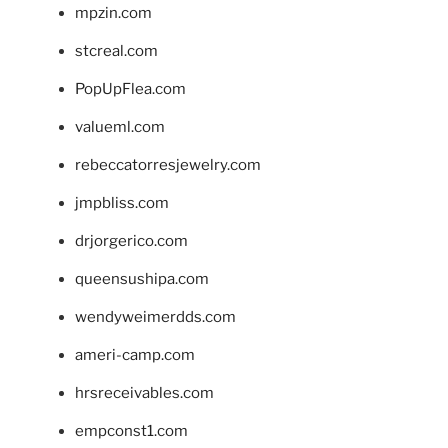
mpzin.com
stcreal.com
PopUpFlea.com
valueml.com
rebeccatorresjewelry.com
jmpbliss.com
drjorgerico.com
queensushipa.com
wendyweimerdds.com
ameri-camp.com
hrsreceivables.com
empconst1.com