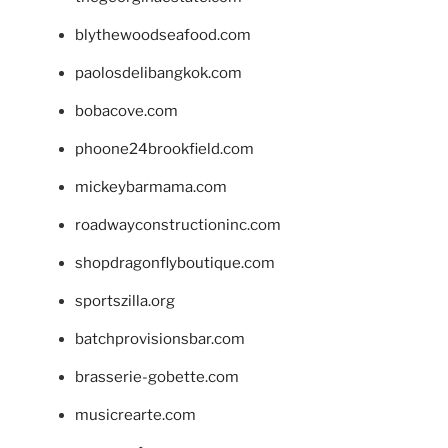
blythewoodseafood.com
paolosdelibangkok.com
bobacove.com
phoone24brookfield.com
mickeybarmama.com
roadwayconstructioninc.com
shopdragonflyboutique.com
sportszilla.org
batchprovisionsbar.com
brasserie-gobette.com
musicrearte.com