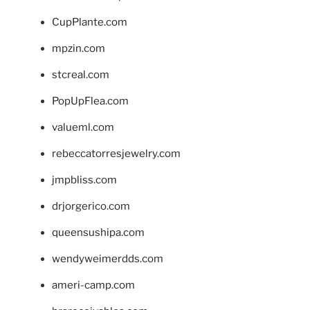
CupPlante.com
mpzin.com
stcreal.com
PopUpFlea.com
valueml.com
rebeccatorresjewelry.com
jmpbliss.com
drjorgerico.com
queensushipa.com
wendyweimerdds.com
ameri-camp.com