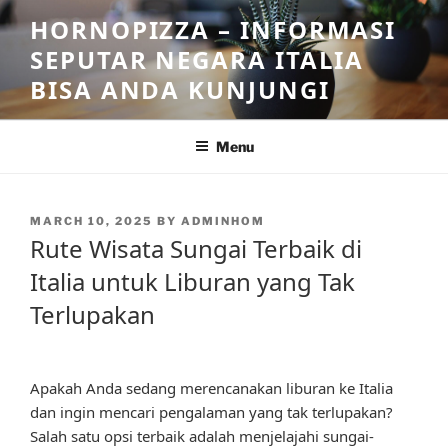
Skip
HORNOPIZZA – INFORMASI
to
SEPUTAR NEGARA ITALIA
content
BISA ANDA KUNJUNGI
Menu
POSTED
MARCH 10, 2025
BY
ADMINHOM
ON
Rute Wisata Sungai Terbaik di
Italia untuk Liburan yang Tak
Terlupakan
Apakah Anda sedang merencanakan liburan ke Italia
dan ingin mencari pengalaman yang tak terlupakan?
Salah satu opsi terbaik adalah menjelajahi sungai-