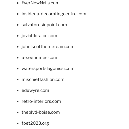
EverNewNails.com
insideoutdecoratingcentre.com
salvatoresinpoint.com
jovialfloralco.com
johnlscotthometeam.com
u-seehomes.com
watersportslagonissi.com
mischieffashion.com
eduwyre.com
retro-interiors.com
theblvd-boise.com
fpet2023.org