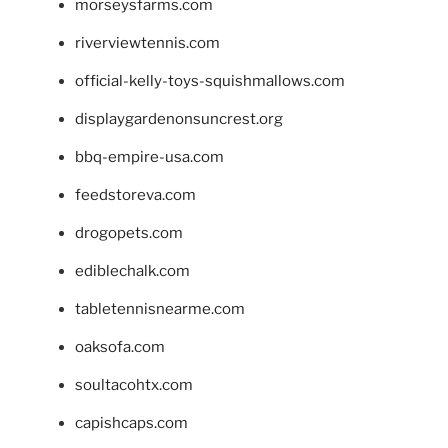
morseysfarms.com
riverviewtennis.com
official-kelly-toys-squishmallows.com
displaygardenonsuncrest.org
bbq-empire-usa.com
feedstoreva.com
drogopets.com
ediblechalk.com
tabletennisnearme.com
oaksofa.com
soultacohtx.com
capishcaps.com