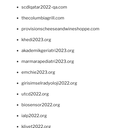
scdlqatar2022-qa.com
thecolumbiagrill.com
provisionscheeseandwineshoppe.com
khedi2023.org
akademikgeriatri2023.org
marmarapediatri2023.org
emchie2023.org
girisimselradyoloji2022.org
utcd2022.org
biosensor2022.org
ialp2022.org
klivet2022.org