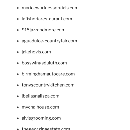
mariceworldessentials.com
lafisheriarestaurant.com
915jazzandmore.com
aguadulce-countryfair.com
jakehovis.com
bosswingsduluth.com
birminghamautocare.com
tonyscountrykitchen.com
jbellasnailspa.com
mychaihouse.com
alvisgrooming.com
thegeorginaestate.com