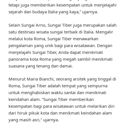
tetapi juga memberikan kesempatan untuk menjelajahi
sejarah dan budaya Italia yang kaya,” ujarnya.
Selain Sungai Arno, Sungai Tiber juga merupakan salah
satu destinasi wisata sungai terbaik di Italia. Mengalir
melalui kota Roma, Sungai Tiber menawarkan
pengalaman yang unik bagi para wisatawan. Dengan
menjelajahi Sungai Tiber, Anda dapat menikmati
panorama kota Roma yang megah sambil menikmati
suasana yang tenang dan damai.
Menurut Maria Bianchi, seorang arsitek yang tinggal di
Roma, Sungai Tiber adalah tempat yang sempurna
untuk menghabiskan waktu santai dan menikmati
keindahan alam. “Sungai Tiber memberikan
kesempatan bagi para wisatawan untuk melarikan diri
dari hiruk pikuk kota dan menikmati keindahan alam
yang masih asri,” ujarnya.