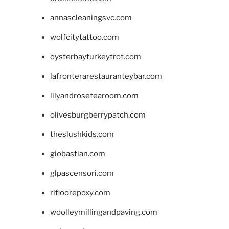
annascleaningsvc.com
wolfcitytattoo.com
oysterbayturkeytrot.com
lafronterarestauranteybar.com
lilyandrosetearoom.com
olivesburgberrypatch.com
theslushkids.com
giobastian.com
glpascensori.com
rifloorepoxy.com
woolleymillingandpaving.com