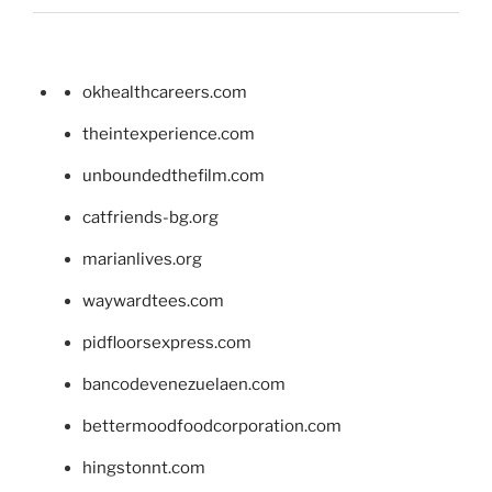
okhealthcareers.com
theintexperience.com
unboundedthefilm.com
catfriends-bg.org
marianlives.org
waywardtees.com
pidfloorsexpress.com
bancodevenezuelaen.com
bettermoodfoodcorporation.com
hingstonnt.com