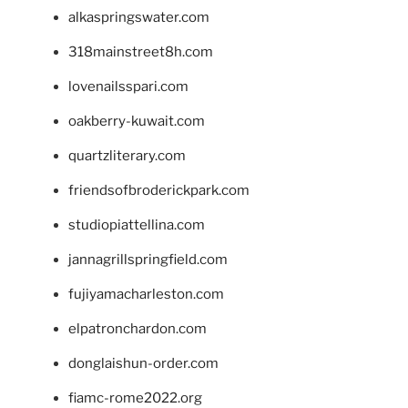
alkaspringswater.com
318mainstreet8h.com
lovenailsspari.com
oakberry-kuwait.com
quartzliterary.com
friendsofbroderickpark.com
studiopiattellina.com
jannagrillspringfield.com
fujiyamacharleston.com
elpatronchardon.com
donglaishun-order.com
fiamc-rome2022.org