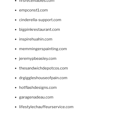
hrsreceivables.com
empconst1.com
cinderella-support.com
bigpinkrestaurant.com
inspirehuahin.com
memmingerspainting.com
jeremypbeasley.com
thesandwichdepotcos.com
drgiggleshouseofpain.com
hotflashdesigns.com
garagenadeau.com
lifestylechauffeurservice.com