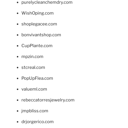
purelycleanchemdry.com
WishOping.com
shoplegacee.com
bonvivantshop.com
CupPlante.com
mpzin.com
stcreal.com
PopUpFlea.com
valueml.com
rebeccatorresjewelry.com
jmpbliss.com
drjorgerico.com