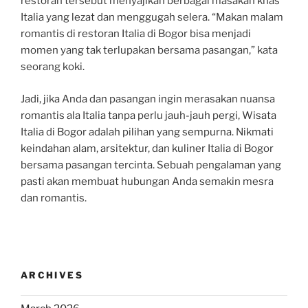
restoran tersebut menyajikan berbagai masakan khas
Italia yang lezat dan menggugah selera. “Makan malam
romantis di restoran Italia di Bogor bisa menjadi
momen yang tak terlupakan bersama pasangan,” kata
seorang koki.
Jadi, jika Anda dan pasangan ingin merasakan nuansa
romantis ala Italia tanpa perlu jauh-jauh pergi, Wisata
Italia di Bogor adalah pilihan yang sempurna. Nikmati
keindahan alam, arsitektur, dan kuliner Italia di Bogor
bersama pasangan tercinta. Sebuah pengalaman yang
pasti akan membuat hubungan Anda semakin mesra
dan romantis.
ARCHIVES