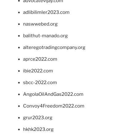
advocatevijay.com
adlibilimler2023.com
naswwebed.org
balithut-manado.org
alteregotradingcompany.org
aprce2022.com
ibie2022.com
sbcc-2022.com
AngolaOilAndGas2022.com
Convoy4Freedom2022.com
grur2023.org
hkhk2023.org