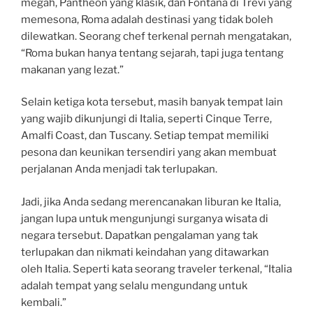
megah, Pantheon yang klasik, dan Fontana di Trevi yang
memesona, Roma adalah destinasi yang tidak boleh
dilewatkan. Seorang chef terkenal pernah mengatakan,
“Roma bukan hanya tentang sejarah, tapi juga tentang
makanan yang lezat.”
Selain ketiga kota tersebut, masih banyak tempat lain
yang wajib dikunjungi di Italia, seperti Cinque Terre,
Amalfi Coast, dan Tuscany. Setiap tempat memiliki
pesona dan keunikan tersendiri yang akan membuat
perjalanan Anda menjadi tak terlupakan.
Jadi, jika Anda sedang merencanakan liburan ke Italia,
jangan lupa untuk mengunjungi surganya wisata di
negara tersebut. Dapatkan pengalaman yang tak
terlupakan dan nikmati keindahan yang ditawarkan
oleh Italia. Seperti kata seorang traveler terkenal, “Italia
adalah tempat yang selalu mengundang untuk
kembali.”