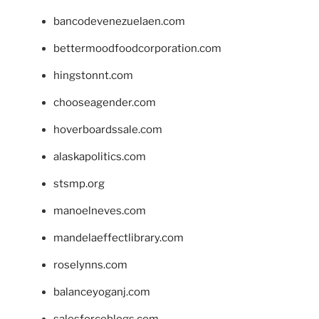
bancodevenezuelaen.com
bettermoodfoodcorporation.com
hingstonnt.com
chooseagender.com
hoverboardssale.com
alaskapolitics.com
stsmp.org
manoelneves.com
mandelaeffectlibrary.com
roselynns.com
balanceyoganj.com