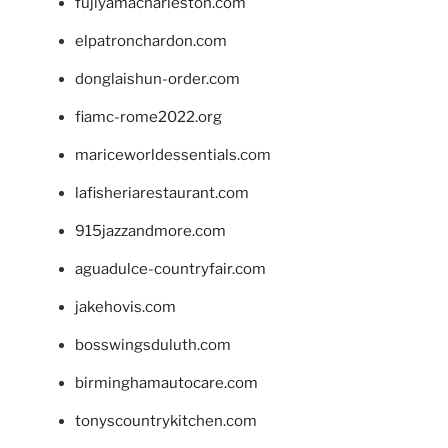
fujiyamacharleston.com
elpatronchardon.com
donglaishun-order.com
fiamc-rome2022.org
mariceworldessentials.com
lafisheriarestaurant.com
915jazzandmore.com
aguadulce-countryfair.com
jakehovis.com
bosswingsduluth.com
birminghamautocare.com
tonyscountrykitchen.com