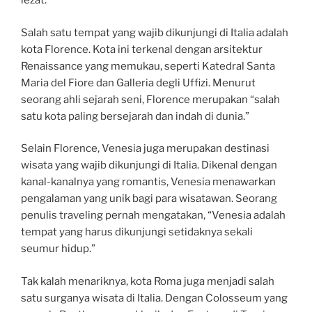
lezat.
Salah satu tempat yang wajib dikunjungi di Italia adalah
kota Florence. Kota ini terkenal dengan arsitektur
Renaissance yang memukau, seperti Katedral Santa
Maria del Fiore dan Galleria degli Uffizi. Menurut
seorang ahli sejarah seni, Florence merupakan “salah
satu kota paling bersejarah dan indah di dunia.”
Selain Florence, Venesia juga merupakan destinasi
wisata yang wajib dikunjungi di Italia. Dikenal dengan
kanal-kanalnya yang romantis, Venesia menawarkan
pengalaman yang unik bagi para wisatawan. Seorang
penulis traveling pernah mengatakan, “Venesia adalah
tempat yang harus dikunjungi setidaknya sekali
seumur hidup.”
Tak kalah menariknya, kota Roma juga menjadi salah
satu surganya wisata di Italia. Dengan Colosseum yang