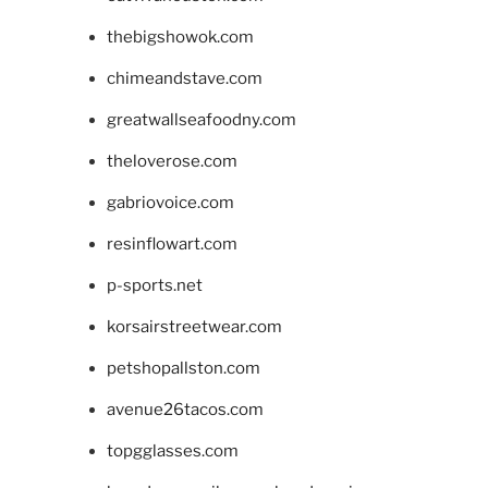
thebigshowok.com
chimeandstave.com
greatwallseafoodny.com
theloverose.com
gabriovoice.com
resinflowart.com
p-sports.net
korsairstreetwear.com
petshopallston.com
avenue26tacos.com
topgglasses.com