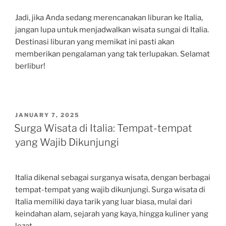
Jadi, jika Anda sedang merencanakan liburan ke Italia,
jangan lupa untuk menjadwalkan wisata sungai di Italia.
Destinasi liburan yang memikat ini pasti akan
memberikan pengalaman yang tak terlupakan. Selamat
berlibur!
POSTED
JANUARY 7, 2025
ON
Surga Wisata di Italia: Tempat-tempat
yang Wajib Dikunjungi
Italia dikenal sebagai surganya wisata, dengan berbagai
tempat-tempat yang wajib dikunjungi. Surga wisata di
Italia memiliki daya tarik yang luar biasa, mulai dari
keindahan alam, sejarah yang kaya, hingga kuliner yang