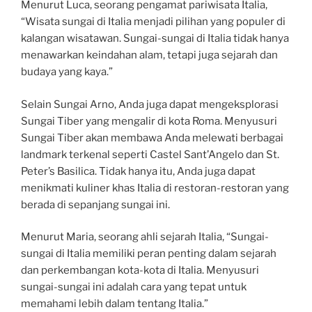
Menurut Luca, seorang pengamat pariwisata Italia,
“Wisata sungai di Italia menjadi pilihan yang populer di
kalangan wisatawan. Sungai-sungai di Italia tidak hanya
menawarkan keindahan alam, tetapi juga sejarah dan
budaya yang kaya.”
Selain Sungai Arno, Anda juga dapat mengeksplorasi
Sungai Tiber yang mengalir di kota Roma. Menyusuri
Sungai Tiber akan membawa Anda melewati berbagai
landmark terkenal seperti Castel Sant’Angelo dan St.
Peter’s Basilica. Tidak hanya itu, Anda juga dapat
menikmati kuliner khas Italia di restoran-restoran yang
berada di sepanjang sungai ini.
Menurut Maria, seorang ahli sejarah Italia, “Sungai-
sungai di Italia memiliki peran penting dalam sejarah
dan perkembangan kota-kota di Italia. Menyusuri
sungai-sungai ini adalah cara yang tepat untuk
memahami lebih dalam tentang Italia.”