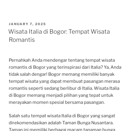
POSTED
JANUARY 7, 2025
ON
Wisata Italia di Bogor: Tempat Wisata
Romantis
Pernahkah Anda mendengar tentang tempat wisata
romantis di Bogor yang terinspirasi dari Italia? Ya, Anda
tidak salah dengar! Bogor memang memiliki banyak
tempat wisata yang dapat membuat pasangan merasa
romantis seperti sedang berlibur di Italia. Wisata Italia
di Bogor memang menjadi pilihan yang tepat untuk
merayakan momen spesial bersama pasangan.
Salah satu tempat wisata Italia di Bogor yang sangat
direkomendasikan adalah Taman Bunga Nusantara.
Taman ini memiliki berbagai macam tanaman bunga