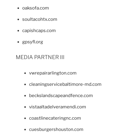
oaksofa.com
soultacohtx.com
capishcaps.com
gpsyfl.org
MEDIA PARTNER III
vwrepairarlington.com
cleaningservicebaltimore-md.com
beckslandscapeandfence.com
vistaaltadelveramendi.com
coastlinecateringnc.com
cuesburgershouston.com