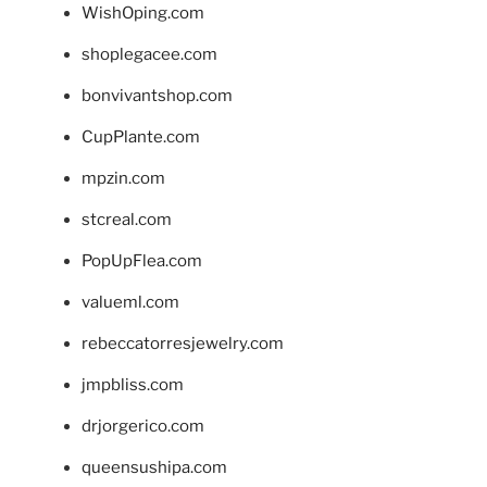
WishOping.com
shoplegacee.com
bonvivantshop.com
CupPlante.com
mpzin.com
stcreal.com
PopUpFlea.com
valueml.com
rebeccatorresjewelry.com
jmpbliss.com
drjorgerico.com
queensushipa.com