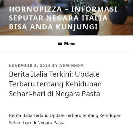
Skip
HORNOPIZZA – INFORMASI
to
SEPUTAR NEGARA ITALIA
content
BISA ANDA KUNJUNGI
Menu
POSTED
NOVEMBER 8, 2024
BY
ADMINHOM
ON
Berita Italia Terkini: Update
Terbaru tentang Kehidupan
Sehari-hari di Negara Pasta
Berita Italia Terkini: Update Terbaru tentang Kehidupan
Sehari-hari di Negara Pasta