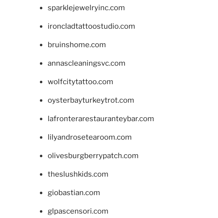
sparklejewelryinc.com
ironcladtattoostudio.com
bruinshome.com
annascleaningsvc.com
wolfcitytattoo.com
oysterbayturkeytrot.com
lafronterarestauranteybar.com
lilyandrosetearoom.com
olivesburgberrypatch.com
theslushkids.com
giobastian.com
glpascensori.com