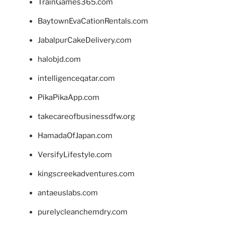
TrainGames365.com
BaytownEvaCationRentals.com
JabalpurCakeDelivery.com
halobjd.com
intelligenceqatar.com
PikaPikaApp.com
takecareofbusinessdfw.org
HamadaOfJapan.com
VersifyLifestyle.com
kingscreekadventures.com
antaeuslabs.com
purelycleanchemdry.com