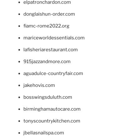
elpatronchardon.com
donglaishun-order.com
fiamc-rome2022.org
mariceworldessentials.com
lafisheriarestaurant.com
915jazzandmore.com
aguadulce-countryfair.com
jakehovis.com
bosswingsduluth.com
birminghamautocare.com
tonyscountrykitchen.com
jbellasnailspa.com