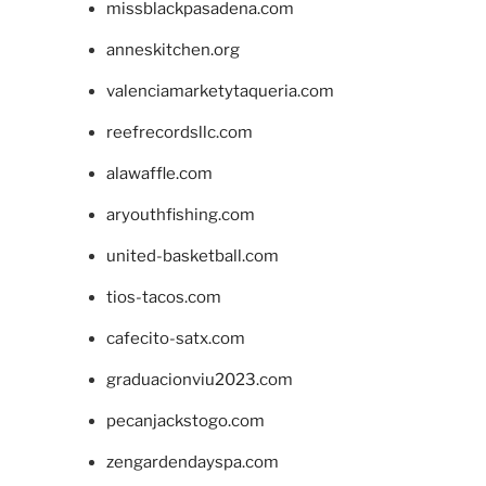
missblackpasadena.com
anneskitchen.org
valenciamarketytaqueria.com
reefrecordsllc.com
alawaffle.com
aryouthfishing.com
united-basketball.com
tios-tacos.com
cafecito-satx.com
graduacionviu2023.com
pecanjackstogo.com
zengardendayspa.com