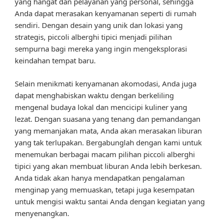
yang hangat dan pelayanan yang personal, sehingga
Anda dapat merasakan kenyamanan seperti di rumah
sendiri. Dengan desain yang unik dan lokasi yang
strategis, piccoli alberghi tipici menjadi pilihan
sempurna bagi mereka yang ingin mengeksplorasi
keindahan tempat baru.
Selain menikmati kenyamanan akomodasi, Anda juga
dapat menghabiskan waktu dengan berkeliling
mengenal budaya lokal dan mencicipi kuliner yang
lezat. Dengan suasana yang tenang dan pemandangan
yang memanjakan mata, Anda akan merasakan liburan
yang tak terlupakan. Bergabunglah dengan kami untuk
menemukan berbagai macam pilihan piccoli alberghi
tipici yang akan membuat liburan Anda lebih berkesan.
Anda tidak akan hanya mendapatkan pengalaman
menginap yang memuaskan, tetapi juga kesempatan
untuk mengisi waktu santai Anda dengan kegiatan yang
menyenangkan.