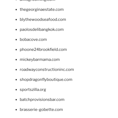
thegeorginaestate.com
blythewoodseafood.com
paolosdelibangkok.com
bobacove.com
phoone24brookfield.com
mickeybarmama.com
roadwayconstructioninc.com
shopdragonflyboutique.com
sportszilla.org
batchprovisionsbar.com
brasserie-gobette.com