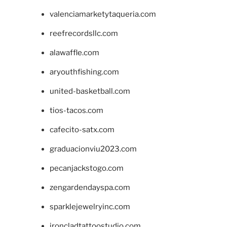
valenciamarketytaqueria.com
reefrecordsllc.com
alawaffle.com
aryouthfishing.com
united-basketball.com
tios-tacos.com
cafecito-satx.com
graduacionviu2023.com
pecanjackstogo.com
zengardendayspa.com
sparklejewelryinc.com
ironcladtattoostudio.com