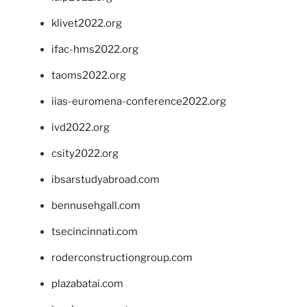
klivet2022.org
ifac-hms2022.org
taoms2022.org
iias-euromena-conference2022.org
ivd2022.org
csity2022.org
ibsarstudyabroad.com
bennusehgall.com
tsecincinnati.com
roderconstructiongroup.com
plazabatai.com