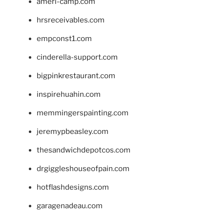
ameri-camp.com
hrsreceivables.com
empconst1.com
cinderella-support.com
bigpinkrestaurant.com
inspirehuahin.com
memmingerspainting.com
jeremypbeasley.com
thesandwichdepotcos.com
drgiggleshouseofpain.com
hotflashdesigns.com
garagenadeau.com