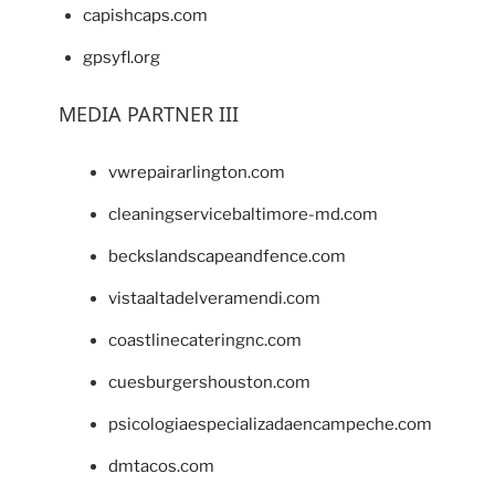
capishcaps.com
gpsyfl.org
MEDIA PARTNER III
vwrepairarlington.com
cleaningservicebaltimore-md.com
beckslandscapeandfence.com
vistaaltadelveramendi.com
coastlinecateringnc.com
cuesburgershouston.com
psicologiaespecializadaencampeche.com
dmtacos.com