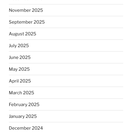
November 2025
September 2025
August 2025
July 2025
June 2025
May 2025
April 2025
March 2025
February 2025
January 2025
December 2024