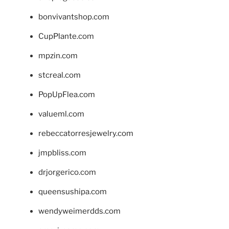
bonvivantshop.com
CupPlante.com
mpzin.com
stcreal.com
PopUpFlea.com
valueml.com
rebeccatorresjewelry.com
jmpbliss.com
drjorgerico.com
queensushipa.com
wendyweimerdds.com