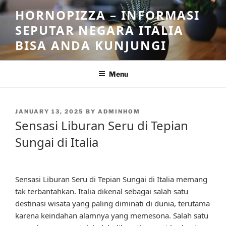
Skip
HORNOPIZZA – INFORMASI
to
SEPUTAR NEGARA ITALIA
content
BISA ANDA KUNJUNGI
Menu
POSTED
JANUARY 13, 2025
BY
ADMINHOM
ON
Sensasi Liburan Seru di Tepian
Sungai di Italia
Sensasi Liburan Seru di Tepian Sungai di Italia memang
tak terbantahkan. Italia dikenal sebagai salah satu
destinasi wisata yang paling diminati di dunia, terutama
karena keindahan alamnya yang memesona. Salah satu