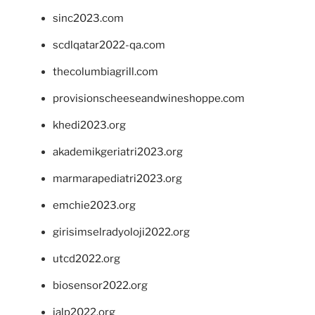
sinc2023.com
scdlqatar2022-qa.com
thecolumbiagrill.com
provisionscheeseandwineshoppe.com
khedi2023.org
akademikgeriatri2023.org
marmarapediatri2023.org
emchie2023.org
girisimselradyoloji2022.org
utcd2022.org
biosensor2022.org
ialp2022.org