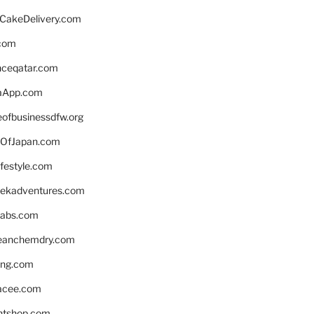
rCakeDelivery.com
.com
enceqatar.com
aApp.com
eofbusinessdfw.org
OfJapan.com
ifestyle.com
eekadventures.com
labs.com
leanchemdry.com
ing.com
acee.com
ntshop.com