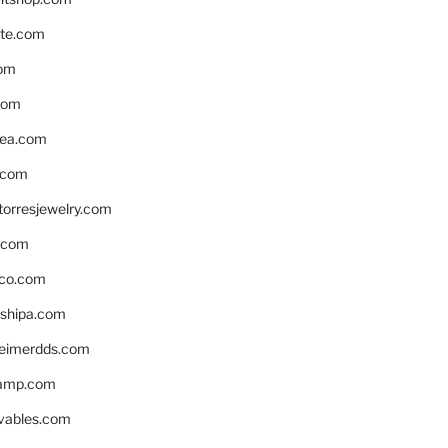
te.com
om
com
ea.com
.com
torresjewelry.com
s.com
ico.com
shipa.com
eimerdds.com
camp.com
ivables.com