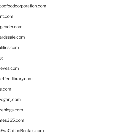
oodfoodcorporation.com
nnt.com
gender.com
ardssale.com
litics.com
rg
neves.com
ffectlibrary.com
ns.com
yoganj.com
rceblogs.com
ames365.com
EvaCationRentals.com