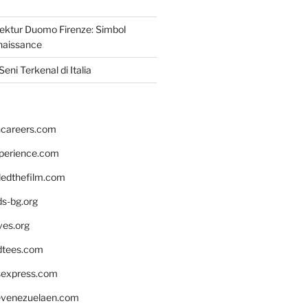
tektur Duomo Firenze: Simbol
naissance
eni Terkenal di Italia
hcareers.com
xperience.com
edthefilm.com
ds-bg.org
ves.org
tees.com
rsexpress.com
venezuelaen.com