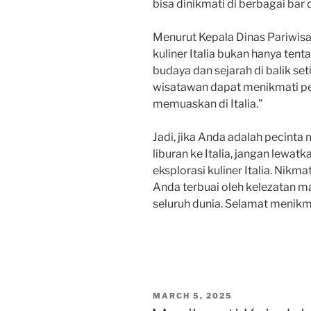
bisa dinikmati di berbagai bar d
Menurut Kepala Dinas Pariwisat
kuliner Italia bukan hanya ten
budaya dan sejarah di balik se
wisatawan dapat menikmati p
memuaskan di Italia.”
Jadi, jika Anda adalah pecin
liburan ke Italia, jangan lew
eksplorasi kuliner Italia. Nikm
Anda terbuai oleh kelezatan ma
seluruh dunia. Selamat menikm
POSTED
MARCH 5, 2025
ON