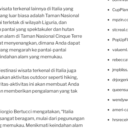
sata terkenal lainnya di Italia yang
CupPlan
ng luar biasa adalah Taman Nasional
mpzin.c
 terletak di wilayah Liguria, dan
pantai yang spektakuler dan hutan
stcreal.
an alam di Taman Nasional Cinque Terre
PopUpFl
at menyenangkan, dimana Anda dapat
valueml
u yang mengarah ke pantai-pantai
eindahan alam yang memukau.
rebecca
jmpblis
tinasi wisata terkenal di Italia juga
an aktivitas outdoor seperti hiking,
drjorger
vitas-aktivitas ini akan membuat Anda
queensu
an memberikan pengalaman yang tak
wendyw
ameri-
 Giorgio Bertucci mengatakan, “Italia
 sangat beragam, mulai dari pegunungan
hrsrece
ng memukau. Menikmati keindahan alam