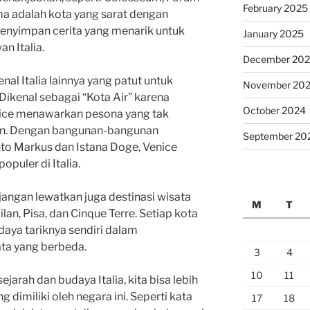
February 2025
 adalah kota yang sarat dengan
 menyimpan cerita yang menarik untuk
January 2025
an Italia.
December 20
kenal Italia lainnya yang patut untuk
November 20
 Dikenal sebagai “Kota Air” karena
October 2024
enice menawarkan pesona yang tak
wan. Dengan bangunan-bangunan
September 20
anto Markus dan Istana Doge, Venice
opuler di Italia.
 jangan lewatkan juga destinasi wisata
M
T
ilan, Pisa, dan Cinque Terre. Setiap kota
 daya tariknya sendiri dalam
a yang berbeda.
3
4
10
11
arah dan budaya Italia, kita bisa lebih
imiliki oleh negara ini. Seperti kata
17
18