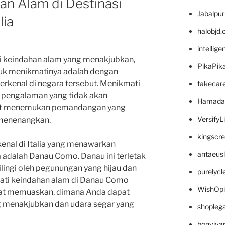
n Alam di Destinasi
Jabalpu
lia
halobjd
intellig
ki keindahan alam yang menakjubkan,
PikaPik
ntuk menikmatinya adalah dengan
erkenal di negara tersebut. Menikmati
takecar
ah pengalaman yang tidak akan
Hamada
pat menemukan pemandangan yang
VersifyL
menenangkan.
kingscr
rkenal di Italia yang menawarkan
antaeus
a adalah Danau Como. Danau ini terletak
ilingi oleh pegunungan yang hijau dan
purelyc
ati keindahan alam di Danau Como
WishOp
at memuaskan, dimana Anda dapat
menakjubkan dan udara segar yang
shopleg
bonviva