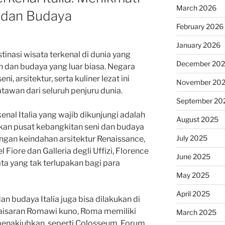
March 2026
 dan Budaya
February 2026
January 2026
tinasi wisata terkenal di dunia yang
December 20
 dan budaya yang luar biasa. Negara
i, arsitektur, serta kuliner lezat ini
November 20
tawan dari seluruh penjuru dunia.
September 20
kenal Italia yang wajib dikunjungi adalah
August 2025
akan pusat kebangkitan seni dan budaya
July 2025
ngan keindahan arsitektur Renaissance,
 Fiore dan Galleria degli Uffizi, Florence
June 2025
 yang tak terlupakan bagi para
May 2025
April 2025
n budaya Italia juga bisa dilakukan di
aisaran Romawi kuno, Roma memiliki
March 2025
menakjubkan, seperti Colosseum, Forum