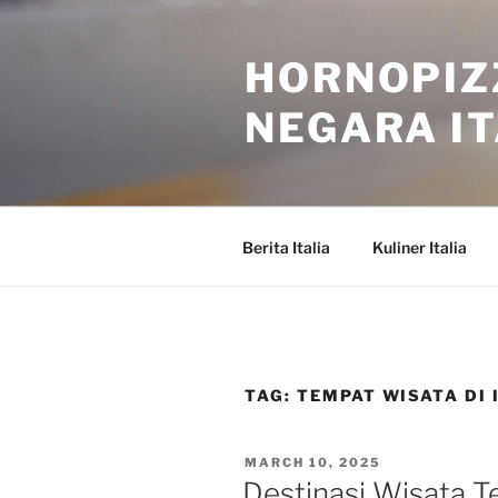
Skip
to
HORNOPIZ
content
NEGARA IT
Berita Italia
Kuliner Italia
TAG:
TEMPAT WISATA DI 
POSTED
MARCH 10, 2025
ON
Destinasi Wisata Te