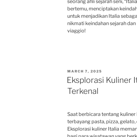
seorang ahli sejarah seni, “Ita
bertemu, menciptakan keindahan
untuk menjadikan Italia sebaga
nikmati keindahan sejarah dan
viaggio!
POSTED
MARCH 7, 2025
ON
Eksplorasi Kuliner 
Terkenal
Saat berbicara tentang kuliner 
terbayang pasta, pizza, gelato,
Eksplorasi kuliner Italia mema
bagi para wisatawan yang berkun