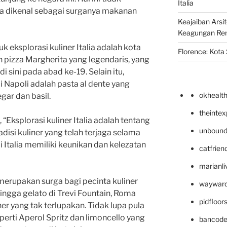
Italia
a dikenal sebagai surganya makanan
Keajaiban Arsi
Keagungan Re
uk eksplorasi kuliner Italia adalah kota
Florence: Kota S
an pizza Margherita yang legendaris, yang
i sini pada abad ke-19. Selain itu,
di Napoli adalah pasta al dente yang
okhealt
gar dan basil.
theinte
 “Eksplorasi kuliner Italia adalah tentang
unbound
disi kuliner yang telah terjaga selama
 Italia memiliki keunikan dan kelezatan
catfrien
marianli
merupakan surga bagi pecinta kuliner
wayward
 hingga gelato di Trevi Fountain, Roma
pidfloo
 yang tak terlupakan. Tidak lupa pula
erti Aperol Spritz dan limoncello yang
bancode