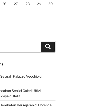
26
27
28
29
30
Search
TS
Sejarah Palazzo Vecchio di
dahan Seni di Galeri Uffizi:
aya di Italia
 Jembatan Bersejarah di Florence,