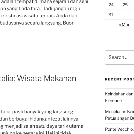
lia adalah tempat di mana sejarah dan seni
24
25
 yang tiada tara.” Jadi, jangan ragu
31
i destinasi wisata terbaik Anda dan
 budayanya secara langsung. Buon
« Mar
Search
for:
Italia: Wisata Makanan
RECENT POS
Keindahan dan 
Florence
Menelusuri Kein
Italia, pasti banyak yang langsung
Petualangan Bud
 dan berbagai hidangan lezat lainnya.
ng menjadi salah satu daya tarik utama
Ponte Vecchio:
jung ke negara ini. Hal ini tidak