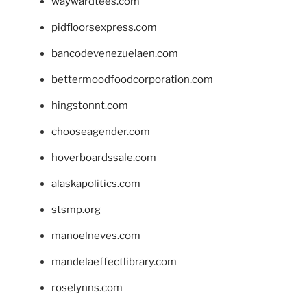
waywardtees.com
pidfloorsexpress.com
bancodevenezuelaen.com
bettermoodfoodcorporation.com
hingstonnt.com
chooseagender.com
hoverboardssale.com
alaskapolitics.com
stsmp.org
manoelneves.com
mandelaeffectlibrary.com
roselynns.com