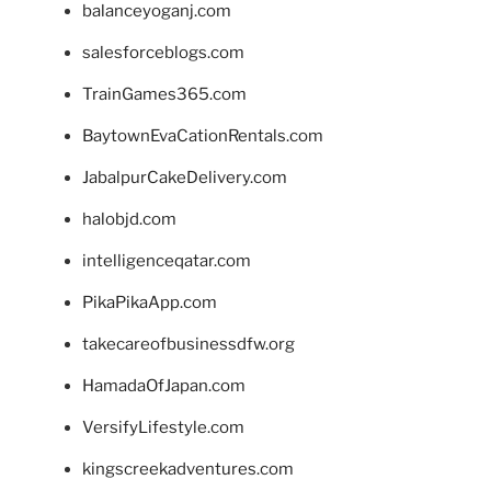
balanceyoganj.com
salesforceblogs.com
TrainGames365.com
BaytownEvaCationRentals.com
JabalpurCakeDelivery.com
halobjd.com
intelligenceqatar.com
PikaPikaApp.com
takecareofbusinessdfw.org
HamadaOfJapan.com
VersifyLifestyle.com
kingscreekadventures.com