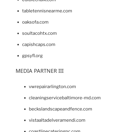
tabletennisnearme.com
oaksofa.com
soultacohtx.com
capishcaps.com
gpsyfl.org
MEDIA PARTNER III
vwrepairarlington.com
cleaningservicebaltimore-md.com
beckslandscapeandfence.com
vistaaltadelveramendi.com
coastlinecateringnc.com