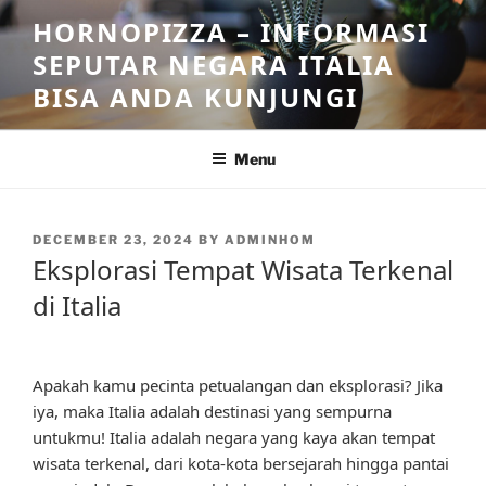
Skip
HORNOPIZZA – INFORMASI
to
SEPUTAR NEGARA ITALIA
content
BISA ANDA KUNJUNGI
Menu
POSTED
DECEMBER 23, 2024
BY
ADMINHOM
ON
Eksplorasi Tempat Wisata Terkenal
di Italia
Apakah kamu pecinta petualangan dan eksplorasi? Jika
iya, maka Italia adalah destinasi yang sempurna
untukmu! Italia adalah negara yang kaya akan tempat
wisata terkenal, dari kota-kota bersejarah hingga pantai