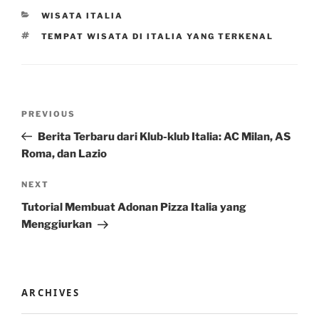
CATEGORIES
WISATA ITALIA
TAGS
TEMPAT WISATA DI ITALIA YANG TERKENAL
Post
Previous
PREVIOUS
navigation
Post
Berita Terbaru dari Klub-klub Italia: AC Milan, AS
Roma, dan Lazio
Next
NEXT
Post
Tutorial Membuat Adonan Pizza Italia yang
Menggiurkan
ARCHIVES