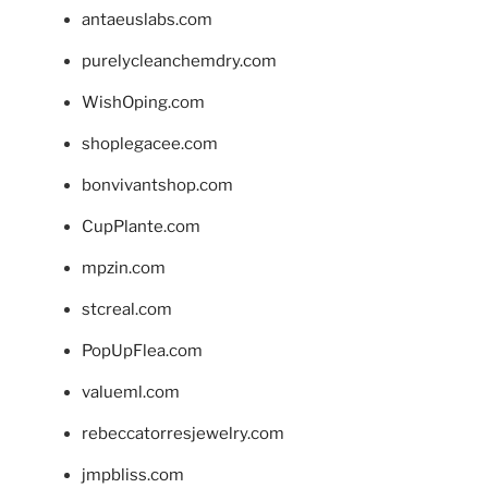
antaeuslabs.com
purelycleanchemdry.com
WishOping.com
shoplegacee.com
bonvivantshop.com
CupPlante.com
mpzin.com
stcreal.com
PopUpFlea.com
valueml.com
rebeccatorresjewelry.com
jmpbliss.com