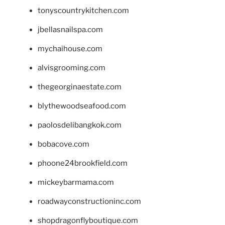
tonyscountrykitchen.com
jbellasnailspa.com
mychaihouse.com
alvisgrooming.com
thegeorginaestate.com
blythewoodseafood.com
paolosdelibangkok.com
bobacove.com
phoone24brookfield.com
mickeybarmama.com
roadwayconstructioninc.com
shopdragonflyboutique.com