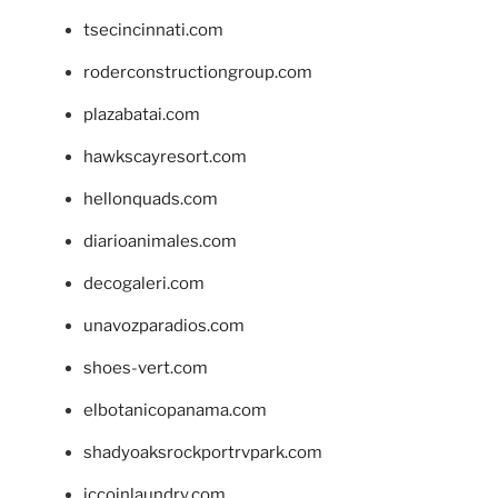
tsecincinnati.com
roderconstructiongroup.com
plazabatai.com
hawkscayresort.com
hellonquads.com
diarioanimales.com
decogaleri.com
unavozparadios.com
shoes-vert.com
elbotanicopanama.com
shadyoaksrockportrvpark.com
jccoinlaundry.com