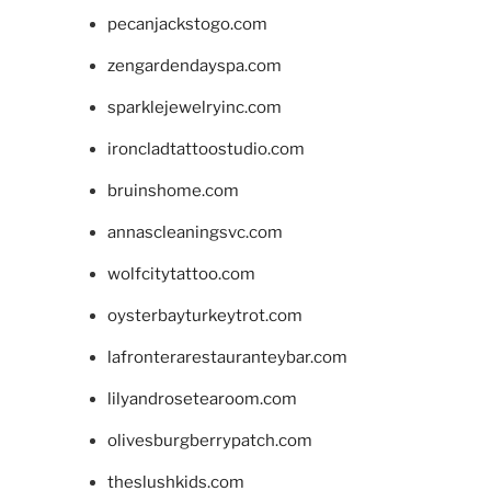
pecanjackstogo.com
zengardendayspa.com
sparklejewelryinc.com
ironcladtattoostudio.com
bruinshome.com
annascleaningsvc.com
wolfcitytattoo.com
oysterbayturkeytrot.com
lafronterarestauranteybar.com
lilyandrosetearoom.com
olivesburgberrypatch.com
theslushkids.com