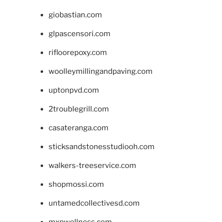
giobastian.com
glpascensori.com
rifloorepoxy.com
woolleymillingandpaving.com
uptonpvd.com
2troublegrill.com
casateranga.com
sticksandstonesstudiooh.com
walkers-treeservice.com
shopmossi.com
untamedcollectivesd.com
mxpwellness.com