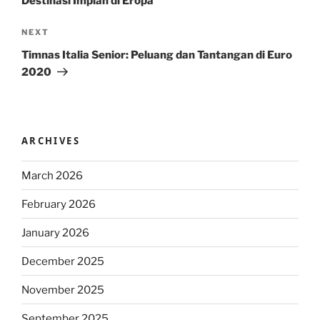
Destinasi Impian di Eropa
Next
NEXT
Post
Timnas Italia Senior: Peluang dan Tantangan di Euro
2020
ARCHIVES
March 2026
February 2026
January 2026
December 2025
November 2025
September 2025