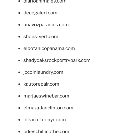
diarioanimales.com
decogaleri.com
unavozparadios.com
shoes-vert.com
elbotanicopanama.com
shadyoaksrockportrvpark.com
jccoinlaundry.com
kautorepair.com
marjaeswinebar.com
elmazatlanclinton.com
ideacoffeenyc.com
odieschillicothe.com