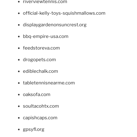
riverviewtennis.com
official-kelly-toys-squishmallows.com
displaygardenonsuncrest.org
bbq-empire-usa.com
feedstoreva.com
drogopets.com
ediblechalk.com
tabletennisnearme.com
oaksofa.com
soultacohtx.com
capishcaps.com
gpsyfl.org