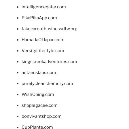
intelligenceqatar.com
PikaPikaApp.com
takecareofbusinessdfw.org
HamadaOfJapan.com
VersifyLifestyle.com
kingscreekadventures.com
antaeuslabs.com
purelycleanchemdry.com
WishOping.com
shoplegacee.com
bonvivantshop.com
CupPlante.com