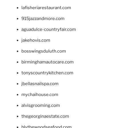
lafisheriarestaurant.com
915jazzandmore.com
aguadulce-countryfair.com
jakehovis.com
bosswingsduluth.com
birminghamautocare.com
tonyscountrykitchen.com
jbellasnailspa.com
mychaihouse.com
alvisgrooming.com
thegeorginaestate.com
blythewoodseafood.com