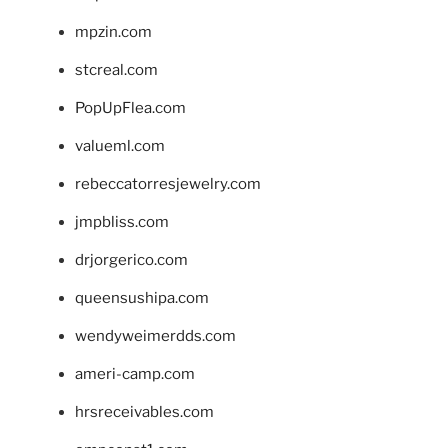
mpzin.com
stcreal.com
PopUpFlea.com
valueml.com
rebeccatorresjewelry.com
jmpbliss.com
drjorgerico.com
queensushipa.com
wendyweimerdds.com
ameri-camp.com
hrsreceivables.com