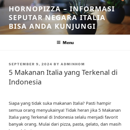
Skip
HORNOPIZZA – INFORMASI
to
SEPUTAR NEGARA ITALIA
content
BISA ANDA KUNJUNGI
Menu
POSTED
SEPTEMBER 9, 2024
BY
ADMINHOM
ON
5 Makanan Italia yang Terkenal di
Indonesia
Siapa yang tidak suka makanan Italia? Pasti hampir
semua orang menyukainya! Tidak heran jika 5 Makanan
Italia yang Terkenal di Indonesia selalu menjadi favorit
banyak orang. Mulai dari pizza, pasta, gelato, dan masih