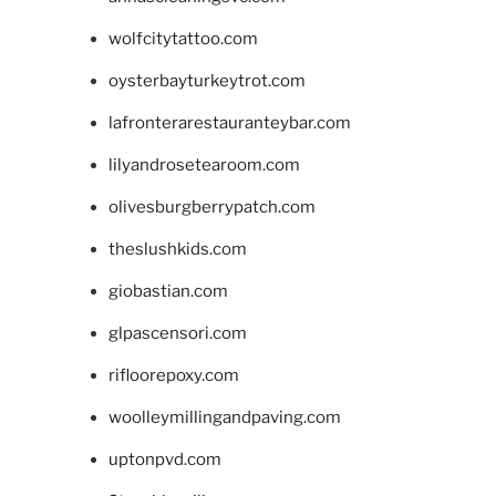
wolfcitytattoo.com
oysterbayturkeytrot.com
lafronterarestauranteybar.com
lilyandrosetearoom.com
olivesburgberrypatch.com
theslushkids.com
giobastian.com
glpascensori.com
rifloorepoxy.com
woolleymillingandpaving.com
uptonpvd.com