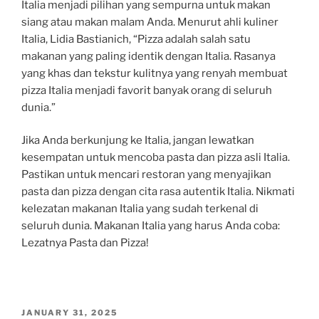
Italia menjadi pilihan yang sempurna untuk makan
siang atau makan malam Anda. Menurut ahli kuliner
Italia, Lidia Bastianich, “Pizza adalah salah satu
makanan yang paling identik dengan Italia. Rasanya
yang khas dan tekstur kulitnya yang renyah membuat
pizza Italia menjadi favorit banyak orang di seluruh
dunia.”
Jika Anda berkunjung ke Italia, jangan lewatkan
kesempatan untuk mencoba pasta dan pizza asli Italia.
Pastikan untuk mencari restoran yang menyajikan
pasta dan pizza dengan cita rasa autentik Italia. Nikmati
kelezatan makanan Italia yang sudah terkenal di
seluruh dunia. Makanan Italia yang harus Anda coba:
Lezatnya Pasta dan Pizza!
POSTED
JANUARY 31, 2025