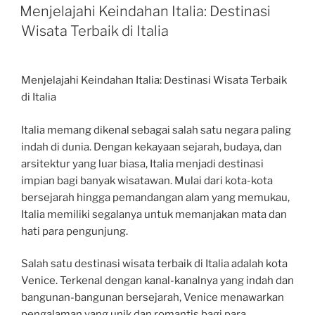
ON
Menjelajahi Keindahan Italia: Destinasi
Wisata Terbaik di Italia
Menjelajahi Keindahan Italia: Destinasi Wisata Terbaik
di Italia
Italia memang dikenal sebagai salah satu negara paling
indah di dunia. Dengan kekayaan sejarah, budaya, dan
arsitektur yang luar biasa, Italia menjadi destinasi
impian bagi banyak wisatawan. Mulai dari kota-kota
bersejarah hingga pemandangan alam yang memukau,
Italia memiliki segalanya untuk memanjakan mata dan
hati para pengunjung.
Salah satu destinasi wisata terbaik di Italia adalah kota
Venice. Terkenal dengan kanal-kanalnya yang indah dan
bangunan-bangunan bersejarah, Venice menawarkan
pengalaman yang unik dan romantis bagi para