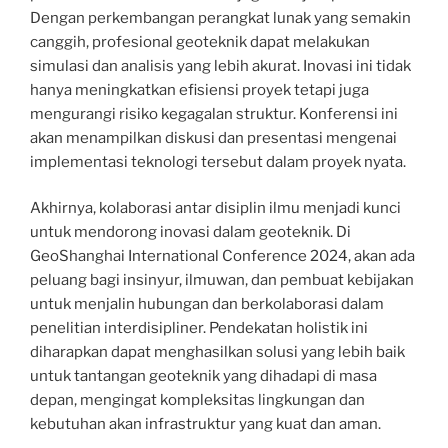
Dengan perkembangan perangkat lunak yang semakin
canggih, profesional geoteknik dapat melakukan
simulasi dan analisis yang lebih akurat. Inovasi ini tidak
hanya meningkatkan efisiensi proyek tetapi juga
mengurangi risiko kegagalan struktur. Konferensi ini
akan menampilkan diskusi dan presentasi mengenai
implementasi teknologi tersebut dalam proyek nyata.
Akhirnya, kolaborasi antar disiplin ilmu menjadi kunci
untuk mendorong inovasi dalam geoteknik. Di
GeoShanghai International Conference 2024, akan ada
peluang bagi insinyur, ilmuwan, dan pembuat kebijakan
untuk menjalin hubungan dan berkolaborasi dalam
penelitian interdisipliner. Pendekatan holistik ini
diharapkan dapat menghasilkan solusi yang lebih baik
untuk tantangan geoteknik yang dihadapi di masa
depan, mengingat kompleksitas lingkungan dan
kebutuhan akan infrastruktur yang kuat dan aman.