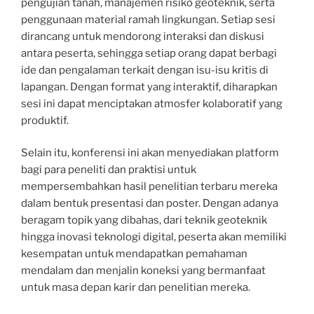
pengujian tanah, manajemen risiko geoteknik, serta
penggunaan material ramah lingkungan. Setiap sesi
dirancang untuk mendorong interaksi dan diskusi
antara peserta, sehingga setiap orang dapat berbagi
ide dan pengalaman terkait dengan isu-isu kritis di
lapangan. Dengan format yang interaktif, diharapkan
sesi ini dapat menciptakan atmosfer kolaboratif yang
produktif.
Selain itu, konferensi ini akan menyediakan platform
bagi para peneliti dan praktisi untuk
mempersembahkan hasil penelitian terbaru mereka
dalam bentuk presentasi dan poster. Dengan adanya
beragam topik yang dibahas, dari teknik geoteknik
hingga inovasi teknologi digital, peserta akan memiliki
kesempatan untuk mendapatkan pemahaman
mendalam dan menjalin koneksi yang bermanfaat
untuk masa depan karir dan penelitian mereka.