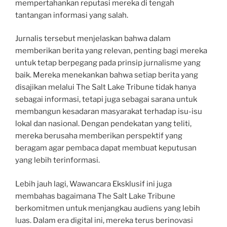
mempertahankan reputasi mereka di tengah
tantangan informasi yang salah.
Jurnalis tersebut menjelaskan bahwa dalam
memberikan berita yang relevan, penting bagi mereka
untuk tetap berpegang pada prinsip jurnalisme yang
baik. Mereka menekankan bahwa setiap berita yang
disajikan melalui The Salt Lake Tribune tidak hanya
sebagai informasi, tetapi juga sebagai sarana untuk
membangun kesadaran masyarakat terhadap isu-isu
lokal dan nasional. Dengan pendekatan yang teliti,
mereka berusaha memberikan perspektif yang
beragam agar pembaca dapat membuat keputusan
yang lebih terinformasi.
Lebih jauh lagi, Wawancara Eksklusif ini juga
membahas bagaimana The Salt Lake Tribune
berkomitmen untuk menjangkau audiens yang lebih
luas. Dalam era digital ini, mereka terus berinovasi