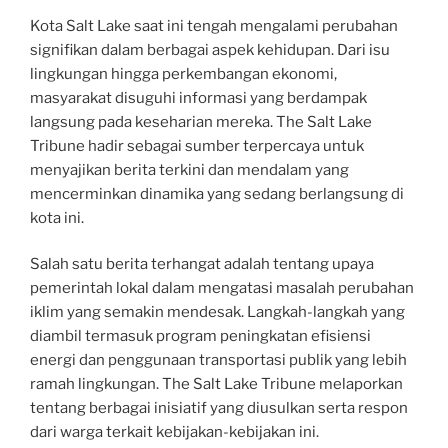
Kota Salt Lake saat ini tengah mengalami perubahan
signifikan dalam berbagai aspek kehidupan. Dari isu
lingkungan hingga perkembangan ekonomi,
masyarakat disuguhi informasi yang berdampak
langsung pada keseharian mereka. The Salt Lake
Tribune hadir sebagai sumber terpercaya untuk
menyajikan berita terkini dan mendalam yang
mencerminkan dinamika yang sedang berlangsung di
kota ini.
Salah satu berita terhangat adalah tentang upaya
pemerintah lokal dalam mengatasi masalah perubahan
iklim yang semakin mendesak. Langkah-langkah yang
diambil termasuk program peningkatan efisiensi
energi dan penggunaan transportasi publik yang lebih
ramah lingkungan. The Salt Lake Tribune melaporkan
tentang berbagai inisiatif yang diusulkan serta respon
dari warga terkait kebijakan-kebijakan ini.