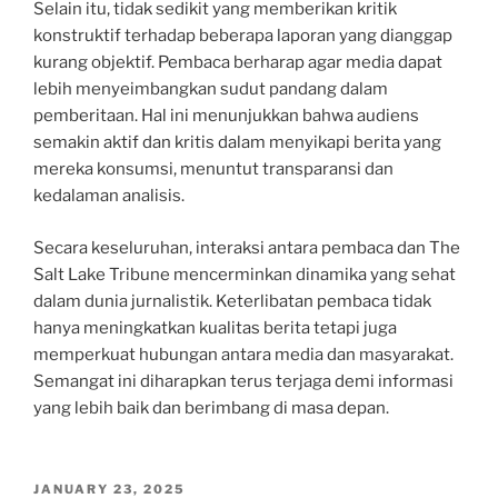
Selain itu, tidak sedikit yang memberikan kritik
konstruktif terhadap beberapa laporan yang dianggap
kurang objektif. Pembaca berharap agar media dapat
lebih menyeimbangkan sudut pandang dalam
pemberitaan. Hal ini menunjukkan bahwa audiens
semakin aktif dan kritis dalam menyikapi berita yang
mereka konsumsi, menuntut transparansi dan
kedalaman analisis.
Secara keseluruhan, interaksi antara pembaca dan The
Salt Lake Tribune mencerminkan dinamika yang sehat
dalam dunia jurnalistik. Keterlibatan pembaca tidak
hanya meningkatkan kualitas berita tetapi juga
memperkuat hubungan antara media dan masyarakat.
Semangat ini diharapkan terus terjaga demi informasi
yang lebih baik dan berimbang di masa depan.
POSTED
JANUARY 23, 2025