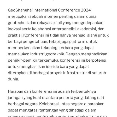
GeoShanghai International Conference 2024
merupakan sebuah momen penting dalam dunia
geotechnik dan rekayasa sipil yang mengedepankan
inovasi serta kolaborasi antarpeneliti, akademisi, dan
praktisi. Konferensi ini tidak hanya menjadi ajang untuk
berbagi pengetahuan, tetapi juga platform untuk
memperkenalkan teknologi terbaru yang dapat
memajukan industri geoteknik. Dengan menghadirkan
pemikir-pemikir terkemuka, konferensi ini berpotensi
untuk menghasilkan ide-ide baru yang dapat
diterapkan di berbagai proyek infrastruktur di seluruh
dunia.
Harapan dari konferensi ini adalah terbentuknya
jaringan yang kuat di antara peserta yang datang dari
berbagai negara. Kolaborasi lintas negara diharapkan
dapat mengatasi tantangan yang dihadapi dalam
proyek-proyek geoteknik, seperti perubahan iklim dan