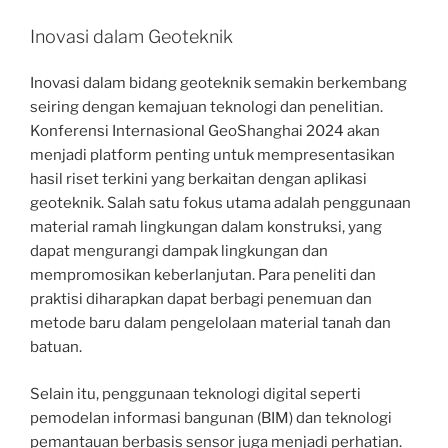
Inovasi dalam Geoteknik
Inovasi dalam bidang geoteknik semakin berkembang
seiring dengan kemajuan teknologi dan penelitian.
Konferensi Internasional GeoShanghai 2024 akan
menjadi platform penting untuk mempresentasikan
hasil riset terkini yang berkaitan dengan aplikasi
geoteknik. Salah satu fokus utama adalah penggunaan
material ramah lingkungan dalam konstruksi, yang
dapat mengurangi dampak lingkungan dan
mempromosikan keberlanjutan. Para peneliti dan
praktisi diharapkan dapat berbagi penemuan dan
metode baru dalam pengelolaan material tanah dan
batuan.
Selain itu, penggunaan teknologi digital seperti
pemodelan informasi bangunan (BIM) dan teknologi
pemantauan berbasis sensor juga menjadi perhatian.