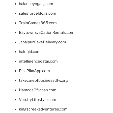
balanceyoganj.com
salesforceblogs.com
TrainGames365.com
BaytownEvaCationRentals.com
JabalpurCakeDelivery.com
halobjd.com
intelligenceqatar.com
PikaPikaApp.com
takecareofbusinessdfw.org
HamadaOfJapan.com
VersifyLifestyle.com
kingscreekadventures.com