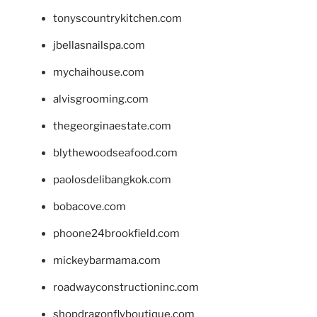
tonyscountrykitchen.com
jbellasnailspa.com
mychaihouse.com
alvisgrooming.com
thegeorginaestate.com
blythewoodseafood.com
paolosdelibangkok.com
bobacove.com
phoone24brookfield.com
mickeybarmama.com
roadwayconstructioninc.com
shopdragonflyboutique.com