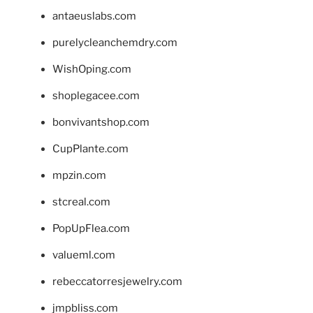
antaeuslabs.com
purelycleanchemdry.com
WishOping.com
shoplegacee.com
bonvivantshop.com
CupPlante.com
mpzin.com
stcreal.com
PopUpFlea.com
valueml.com
rebeccatorresjewelry.com
jmpbliss.com