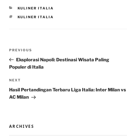
CATEGORIES
KULINER ITALIA
TAGS
KULINER ITALIA
Post
Previous
PREVIOUS
navigation
Post
Eksplorasi Napoli: Destinasi Wisata Paling
Populer di Italia
Next
NEXT
Post
Hasil Pertandingan Terbaru Liga Italia: Inter Milan vs
AC Milan
ARCHIVES