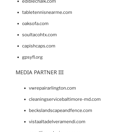
ediblechalk.com
tabletennisnearme.com
oaksofa.com
soultacohtx.com
capishcaps.com
gpsyfl.org
MEDIA PARTNER III
vwrepairarlington.com
cleaningservicebaltimore-md.com
beckslandscapeandfence.com
vistaaltadelveramendi.com