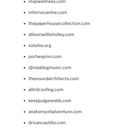
mxpwellness.com
infernocanine.com
thepaperhousecollection.com
allisonwillisholley.com
solslite.org
portwayinn.com
djmaddogmusic.com
thesoundarchitects.com
allin1roofing.com
keepjudgewebb.com
anatomyofadventure.com
drivancastillo.com