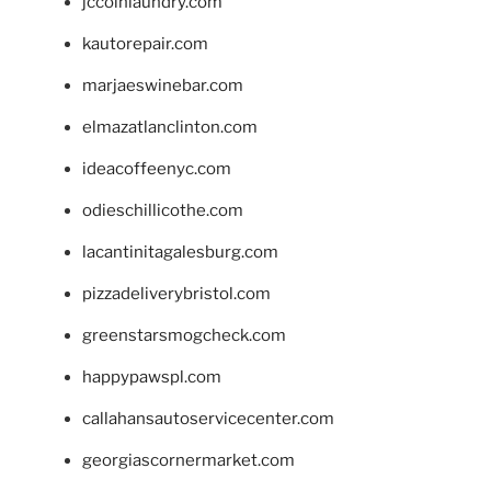
jccoinlaundry.com
kautorepair.com
marjaeswinebar.com
elmazatlanclinton.com
ideacoffeenyc.com
odieschillicothe.com
lacantinitagalesburg.com
pizzadeliverybristol.com
greenstarsmogcheck.com
happypawspl.com
callahansautoservicecenter.com
georgiascornermarket.com