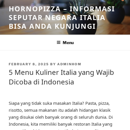
Skip
HORNOPIZZA – INFORMASI
to
SEPUTAR NEGARA ITALIA
content
BISA ANDA KUNJUNGI
Menu
POSTED
FEBRUARY 8, 2025
BY
ADMINHOM
ON
5 Menu Kuliner Italia yang Wajib
Dicoba di Indonesia
Siapa yang tidak suka masakan Italia? Pasta, pizza,
risotto, semua makanan itu adalah hidangan klasik
yang disukai oleh banyak orang di seluruh dunia. Di
Indonesia, kita memiliki banyak restoran Italia yang