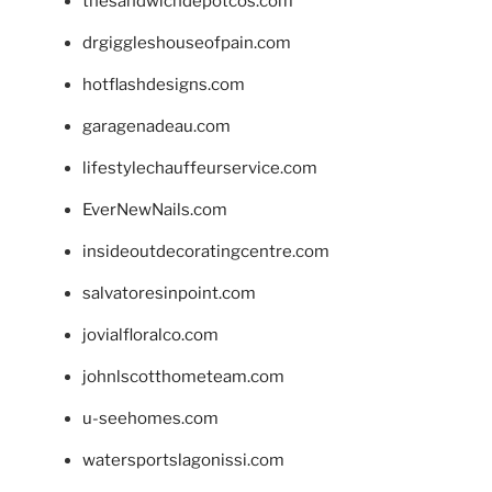
thesandwichdepotcos.com
drgiggleshouseofpain.com
hotflashdesigns.com
garagenadeau.com
lifestylechauffeurservice.com
EverNewNails.com
insideoutdecoratingcentre.com
salvatoresinpoint.com
jovialfloralco.com
johnlscotthometeam.com
u-seehomes.com
watersportslagonissi.com