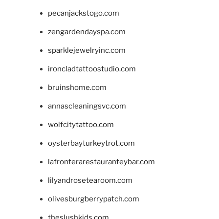
pecanjackstogo.com
zengardendayspa.com
sparklejewelryinc.com
ironcladtattoostudio.com
bruinshome.com
annascleaningsvc.com
wolfcitytattoo.com
oysterbayturkeytrot.com
lafronterarestauranteybar.com
lilyandrosetearoom.com
olivesburgberrypatch.com
theslushkids.com