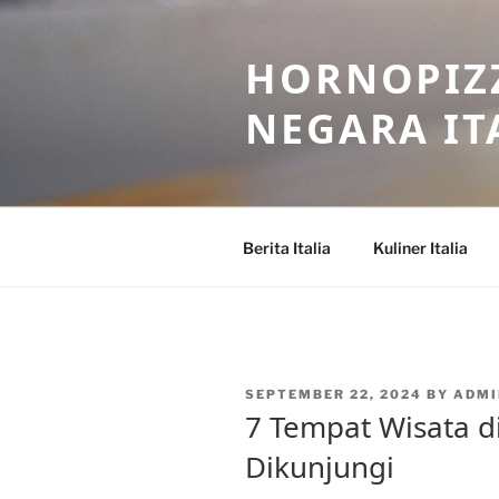
Skip
to
HORNOPIZZ
content
NEGARA IT
Berita Italia
Kuliner Italia
POSTED
SEPTEMBER 22, 2024
BY
ADM
ON
7 Tempat Wisata di
Dikunjungi