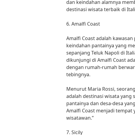
dan keindahan alamnya membu
destinasi wisata terbaik di Itali
6. Amalfi Coast
Amalfi Coast adalah kawasan 
keindahan pantainya yang mem
sepanjang Teluk Napoli di Ital
dikunjungi di Amalfi Coast ad
dengan rumah-rumah berwarn
tebingnya.
Menurut Maria Rossi, seorang p
adalah destinasi wisata yang s
pantainya dan desa-desa yang
Amalfi Coast menjadi tempat 
wisatawan.”
7. Sicily