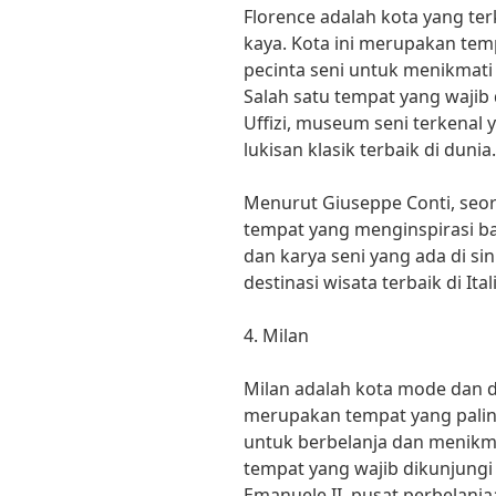
Florence adalah kota yang te
kaya. Kota ini merupakan tem
pecinta seni untuk menikmati 
Salah satu tempat yang wajib 
Uffizi, museum seni terkenal 
lukisan klasik terbaik di dunia.
Menurut Giuseppe Conti, seora
tempat yang menginspirasi ba
dan karya seni yang ada di si
destinasi wisata terbaik di Itali
4. Milan
Milan adalah kota mode dan de
merupakan tempat yang paling
untuk berbelanja dan menikma
tempat yang wajib dikunjungi d
Emanuele II, pusat perbelan