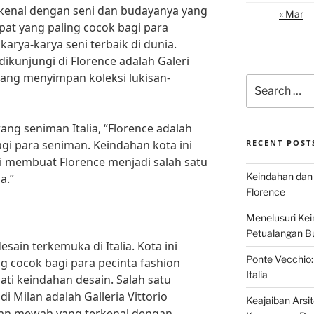
rkenal dengan seni dan budayanya yang
« Mar
pat yang paling cocok bagi para
karya-karya seni terbaik di dunia.
dikunjungi di Florence adalah Galeri
yang menyimpan koleksi lukisan-
Search
for:
ng seniman Italia, “Florence adalah
gi para seniman. Keindahan kota ini
RECENT POST
ni membuat Florence menjadi salah satu
Keindahan dan 
a.”
Florence
Menelusuri Kein
Petualangan Bud
sain terkemuka di Italia. Kota ini
Ponte Vecchio:
 cocok bagi para pecinta fashion
Italia
ti keindahan desain. Salah satu
i Milan adalah Galleria Vittorio
Keajaiban Arsi
jaan mewah yang terkenal dengan