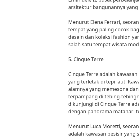
arsitektur bangunannya yang
Menurut Elena Ferrari, seorang
tempat yang paling cocok bag
desain dan koleksi fashion ya
salah satu tempat wisata mode 
5. Cinque Terre
Cinque Terre adalah kawasan pe
yang terletak di tepi laut. K
alamnya yang memesona dan
terpampang di tebing-tebingn
dikunjungi di Cinque Terre ad
dengan panorama matahari te
Menurut Luca Moretti, seorang 
adalah kawasan pesisir yang s