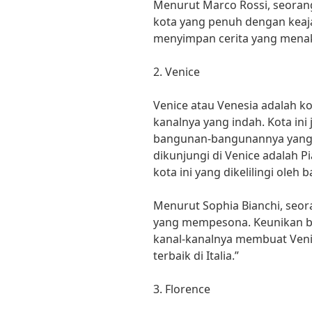
Menurut Marco Rossi, seorang
kota yang penuh dengan keajai
menyimpan cerita yang mena
2. Venice
Venice atau Venesia adalah k
kanalnya yang indah. Kota ini
bangunan-bangunannya yang 
dikunjungi di Venice adalah P
kota ini yang dikelilingi ole
Menurut Sophia Bianchi, seoran
yang mempesona. Keunikan 
kanal-kanalnya membuat Venic
terbaik di Italia.”
3. Florence