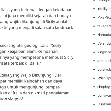
intellig
i Italia yang terkenal dengan keindahan
u ini juga memiliki sejarah dan budaya
PikaPik
ang wajib dikunjungi di Sicily adalah
takecar
ktif yang menjadi salah satu landmark
Hamada
VersifyL
orang ahli geologi Italia, “Sicily
gan keajaiban alam. Keindahan
kingscr
tainya yang mempesona membuat Sicily
antaeus
sata terbaik di Italia.”
purelyc
 Italia yang Wajib Dikunjungi. Dari
WishOp
mpat memiliki keindahan dan daya
n ragu untuk mengunjungi tempat-
shopleg
an di Italia dan nikmati pengalaman
bonviva
Buon viaggio!
CupPlan