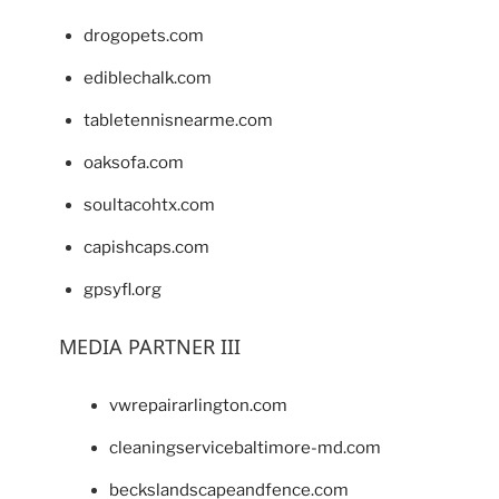
drogopets.com
ediblechalk.com
tabletennisnearme.com
oaksofa.com
soultacohtx.com
capishcaps.com
gpsyfl.org
MEDIA PARTNER III
vwrepairarlington.com
cleaningservicebaltimore-md.com
beckslandscapeandfence.com