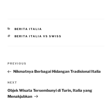
CATEGORIES
BERITA ITALIA
TAGS
BERITA ITALIA VS SWISS
Post
Previous
PREVIOUS
navigation
Post
Nikmatnya Berbagai Hidangan Tradisional Italia
Next
NEXT
Post
Objek Wisata Tersembunyi di Turin, Italia yang
Menakjubkan