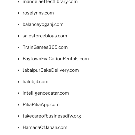
mandelaeffectlibrary.com
roselynns.com
balanceyoganj.com
salesforceblogs.com
TrainGames365.com
BaytownEvaCationRentals.com
JabalpurCakeDelivery.com
halobjd.com
intelligenceqatar.com
PikaPikaApp.com
takecareofbusinessdfw.org
HamadaOfJapan.com