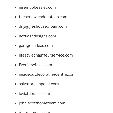
jeremypbeasley.com
thesandwichdepotcos.com
drgiggleshouseofpain.com
hotflashdesigns.com
garagenadeau.com
lifestylechauffeurservice.com
EverNewNails.com
insideoutdecoratingcentre.com
salvatoresinpoint.com
jovialfloralco.com
johnlscotthometeam.com
u-seehomes.com