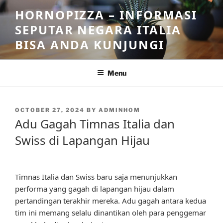
Skip
HORNOPIZZA – INFORMASI
to
SEPUTAR NEGARA ITALIA
content
BISA ANDA KUNJUNGI
Menu
POSTED
OCTOBER 27, 2024
BY
ADMINHOM
ON
Adu Gagah Timnas Italia dan
Swiss di Lapangan Hijau
Timnas Italia dan Swiss baru saja menunjukkan
performa yang gagah di lapangan hijau dalam
pertandingan terakhir mereka. Adu gagah antara kedua
tim ini memang selalu dinantikan oleh para penggemar