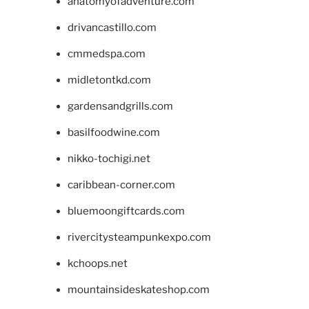
anatomyofadventure.com
drivancastillo.com
cmmedspa.com
midletontkd.com
gardensandgrills.com
basilfoodwine.com
nikko-tochigi.net
caribbean-corner.com
bluemoongiftcards.com
rivercitysteampunkexpo.com
kchoops.net
mountainsideskateshop.com