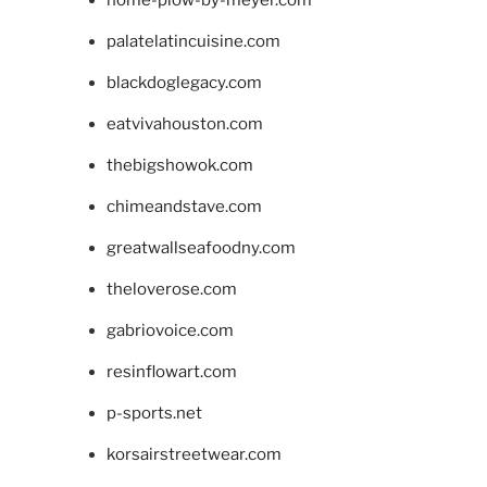
home-plow-by-meyer.com
palatelatincuisine.com
blackdoglegacy.com
eatvivahouston.com
thebigshowok.com
chimeandstave.com
greatwallseafoodny.com
theloverose.com
gabriovoice.com
resinflowart.com
p-sports.net
korsairstreetwear.com