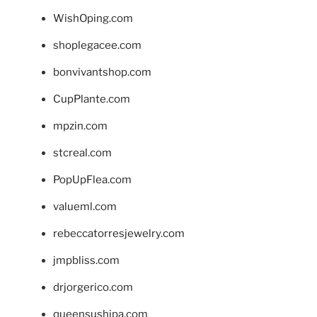
WishOping.com
shoplegacee.com
bonvivantshop.com
CupPlante.com
mpzin.com
stcreal.com
PopUpFlea.com
valueml.com
rebeccatorresjewelry.com
jmpbliss.com
drjorgerico.com
queensushipa.com