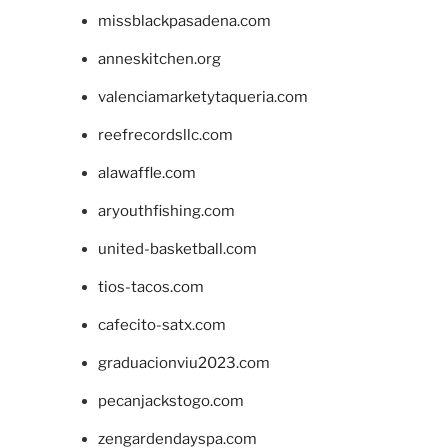
missblackpasadena.com
anneskitchen.org
valenciamarketytaqueria.com
reefrecordsllc.com
alawaffle.com
aryouthfishing.com
united-basketball.com
tios-tacos.com
cafecito-satx.com
graduacionviu2023.com
pecanjackstogo.com
zengardendayspa.com