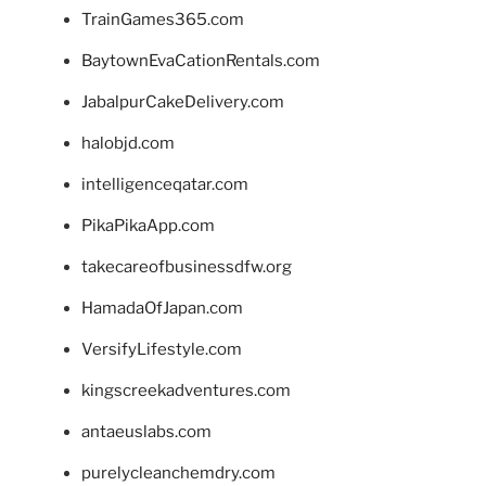
TrainGames365.com
BaytownEvaCationRentals.com
JabalpurCakeDelivery.com
halobjd.com
intelligenceqatar.com
PikaPikaApp.com
takecareofbusinessdfw.org
HamadaOfJapan.com
VersifyLifestyle.com
kingscreekadventures.com
antaeuslabs.com
purelycleanchemdry.com