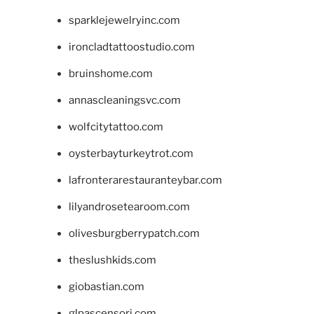
sparklejewelryinc.com
ironcladtattoostudio.com
bruinshome.com
annascleaningsvc.com
wolfcitytattoo.com
oysterbayturkeytrot.com
lafronterarestauranteybar.com
lilyandrosetearoom.com
olivesburgberrypatch.com
theslushkids.com
giobastian.com
glpascensori.com