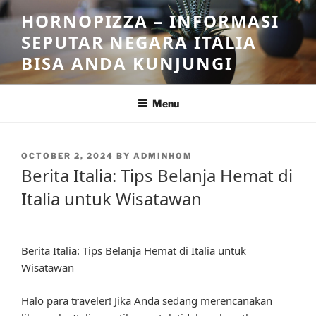
Skip
HORNOPIZZA – INFORMASI
to
SEPUTAR NEGARA ITALIA
content
BISA ANDA KUNJUNGI
Menu
POSTED
OCTOBER 2, 2024
BY
ADMINHOM
ON
Berita Italia: Tips Belanja Hemat di
Italia untuk Wisatawan
Berita Italia: Tips Belanja Hemat di Italia untuk
Wisatawan
Halo para traveler! Jika Anda sedang merencanakan