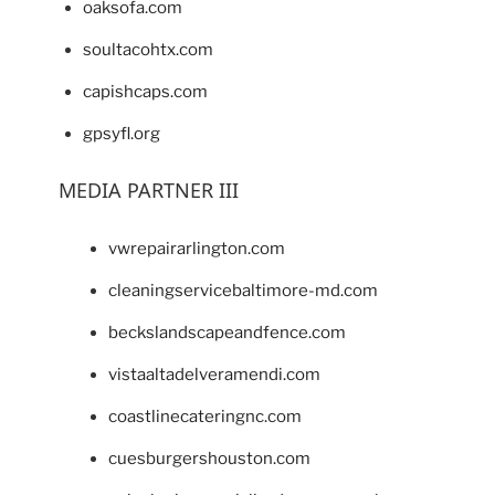
oaksofa.com
soultacohtx.com
capishcaps.com
gpsyfl.org
MEDIA PARTNER III
vwrepairarlington.com
cleaningservicebaltimore-md.com
beckslandscapeandfence.com
vistaaltadelveramendi.com
coastlinecateringnc.com
cuesburgershouston.com