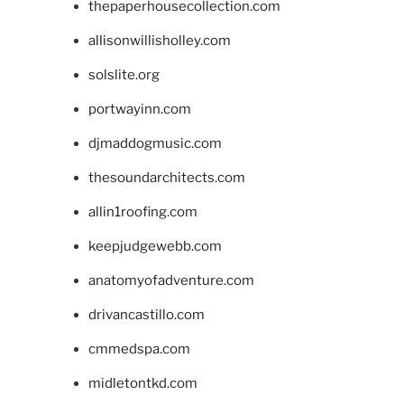
thepaperhousecollection.com
allisonwillisholley.com
solslite.org
portwayinn.com
djmaddogmusic.com
thesoundarchitects.com
allin1roofing.com
keepjudgewebb.com
anatomyofadventure.com
drivancastillo.com
cmmedspa.com
midletontkd.com