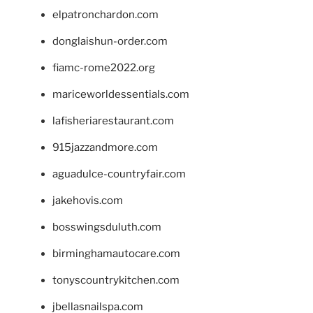
elpatronchardon.com
donglaishun-order.com
fiamc-rome2022.org
mariceworldessentials.com
lafisheriarestaurant.com
915jazzandmore.com
aguadulce-countryfair.com
jakehovis.com
bosswingsduluth.com
birminghamautocare.com
tonyscountrykitchen.com
jbellasnailspa.com