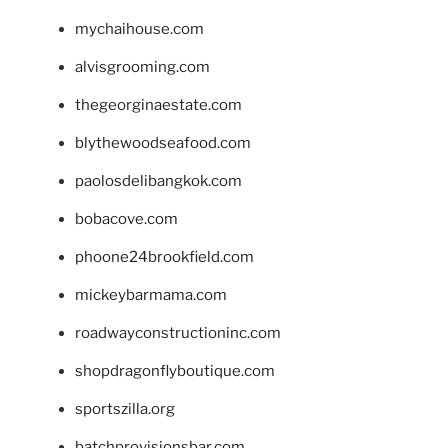
mychaihouse.com
alvisgrooming.com
thegeorginaestate.com
blythewoodseafood.com
paolosdelibangkok.com
bobacove.com
phoone24brookfield.com
mickeybarmama.com
roadwayconstructioninc.com
shopdragonflyboutique.com
sportszilla.org
batchprovisionsbar.com