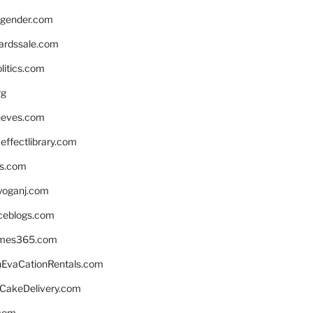
gender.com
ardssale.com
litics.com
rg
neves.com
ffectlibrary.com
ns.com
yoganj.com
rceblogs.com
ames365.com
EvaCationRentals.com
rCakeDelivery.com
.com