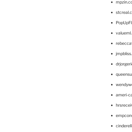
mpzin.c
stcreal.
PopUpFl
valueml
rebecca
jmpblis
drjorger
queensu
wendyw
ameri-
hrsrece
empcon
cinderel