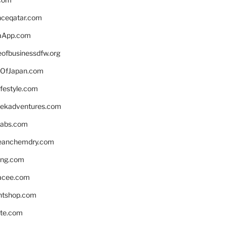
enceqatar.com
aApp.com
eofbusinessdfw.org
OfJapan.com
ifestyle.com
eekadventures.com
labs.com
leanchemdry.com
ing.com
acee.com
ntshop.com
te.com