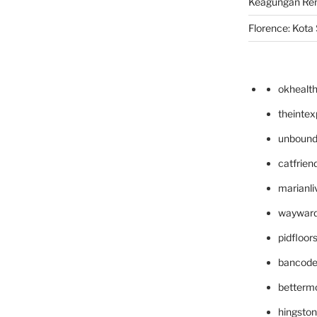
Keagungan Re
Florence: Kota S
okhealt
theinte
unbound
catfrien
marianli
wayward
pidfloo
bancode
betterm
hingsto