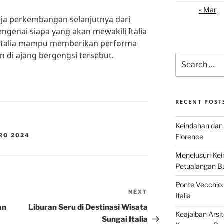
« Mar
aja perkembangan selanjutnya dari
engenai siapa yang akan mewakili Italia
 Italia mampu memberikan performa
 di ajang bergengsi tersebut.
Search
for:
RECENT POST
Keindahan dan 
RO 2024
Florence
Menelusuri Kein
Petualangan Bud
Ponte Vecchio:
NEXT
Next
Italia
Post
an
Liburan Seru di Destinasi Wisata
Keajaiban Arsi
Sungai Italia