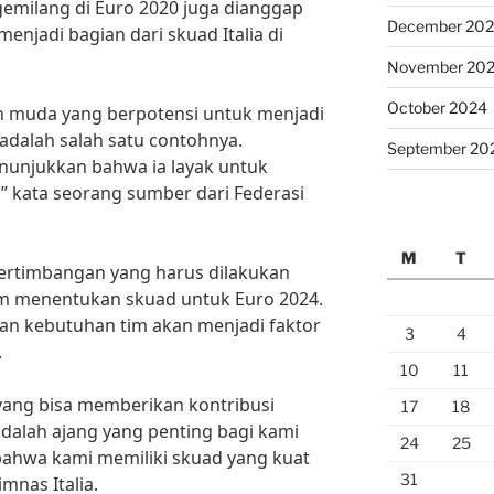
gemilang di Euro 2020 juga dianggap
December 20
enjadi bagian dari skuad Italia di
November 20
October 2024
n muda yang berpotensi untuk menjadi
 adalah salah satu contohnya.
September 20
nunjukkan bahwa ia layak untuk
,” kata seorang sumber dari Federasi
M
T
pertimbangan yang harus dilakukan
alam menentukan skuad untuk Euro 2024.
 dan kebutuhan tim akan menjadi faktor
3
4
.
10
11
yang bisa memberikan kontribusi
17
18
adalah ajang yang penting bagi kami
24
25
ahwa kami memiliki skuad yang kuat
31
imnas Italia.