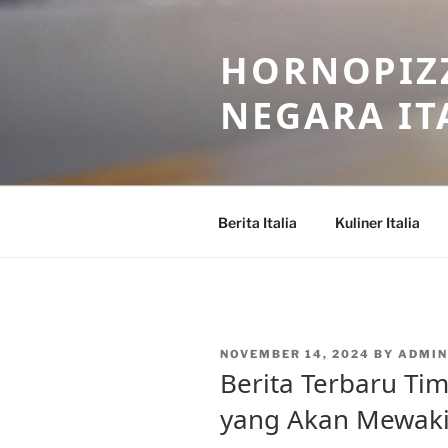
Skip
to
HORNOPIZZ
content
NEGARA IT
Berita Italia
Kuliner Italia
POSTED
NOVEMBER 14, 2024
BY
ADMI
ON
Berita Terbaru Tim
yang Akan Mewakili