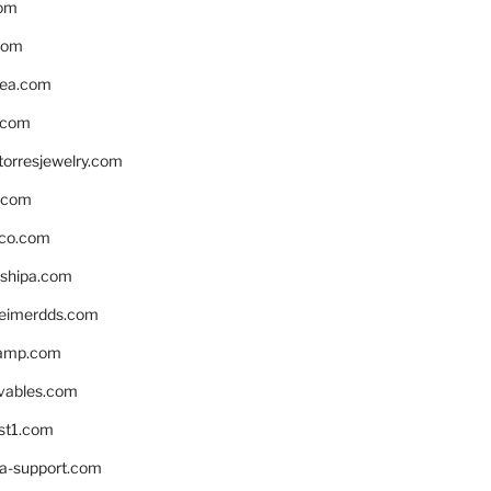
om
com
ea.com
.com
torresjewelry.com
s.com
ico.com
shipa.com
eimerdds.com
camp.com
ivables.com
st1.com
la-support.com