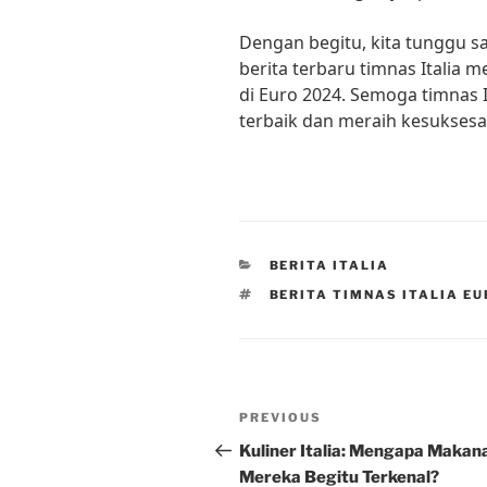
Dengan begitu, kita tunggu s
berita terbaru timnas Italia m
di Euro 2024. Semoga timnas
terbaik dan meraih kesuksesan
CATEGORIES
BERITA ITALIA
TAGS
BERITA TIMNAS ITALIA EU
Post
Previous
PREVIOUS
navigation
Post
Kuliner Italia: Mengapa Makan
Mereka Begitu Terkenal?