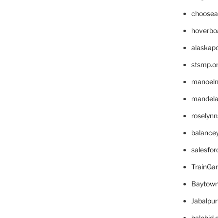
choosea
hoverbo
alaskapo
stsmp.o
manoel
mandelae
roselyn
balance
salesfo
TrainG
Baytown
Jabalpu
halobjd