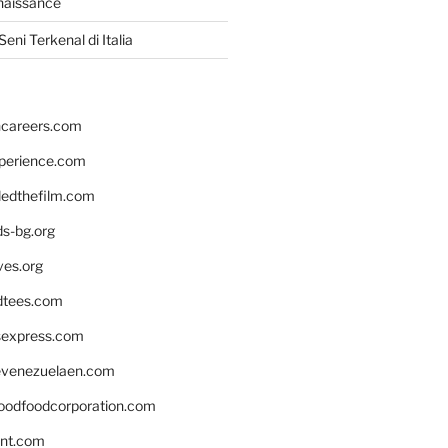
naissance
eni Terkenal di Italia
hcareers.com
xperience.com
edthefilm.com
ds-bg.org
ves.org
tees.com
rsexpress.com
venezuelaen.com
oodfoodcorporation.com
nnt.com