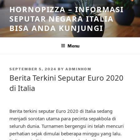
Skip
HORNOPIZZA – INFORMASI
to
SEPUTAR NEGARA ITALIA
content
BISA ANDA KUNJUNGI
Menu
POSTED
SEPTEMBER 5, 2024
BY
ADMINHOM
ON
Berita Terkini Seputar Euro 2020
di Italia
Berita terkini seputar Euro 2020 di Italia sedang
menjadi sorotan utama para pecinta sepakbola di
seluruh dunia. Turnamen bergengsi ini telah mencuri
perhatian sejak dimulai beberapa minggu yang lalu.