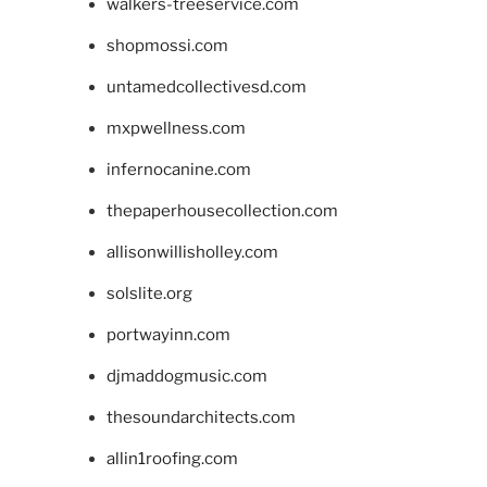
walkers-treeservice.com
shopmossi.com
untamedcollectivesd.com
mxpwellness.com
infernocanine.com
thepaperhousecollection.com
allisonwillisholley.com
solslite.org
portwayinn.com
djmaddogmusic.com
thesoundarchitects.com
allin1roofing.com