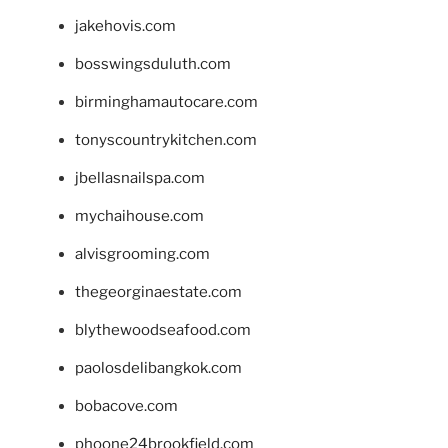
jakehovis.com
bosswingsduluth.com
birminghamautocare.com
tonyscountrykitchen.com
jbellasnailspa.com
mychaihouse.com
alvisgrooming.com
thegeorginaestate.com
blythewoodseafood.com
paolosdelibangkok.com
bobacove.com
phoone24brookfield.com