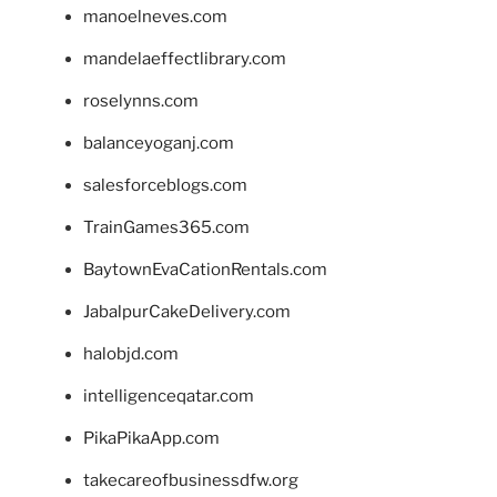
manoelneves.com
mandelaeffectlibrary.com
roselynns.com
balanceyoganj.com
salesforceblogs.com
TrainGames365.com
BaytownEvaCationRentals.com
JabalpurCakeDelivery.com
halobjd.com
intelligenceqatar.com
PikaPikaApp.com
takecareofbusinessdfw.org