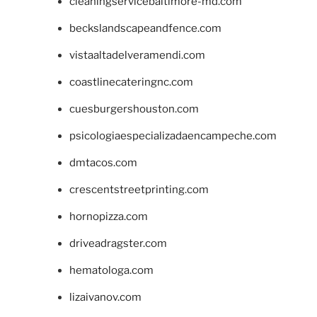
cleaningservicebaltimore-md.com
beckslandscapeandfence.com
vistaaltadelveramendi.com
coastlinecateringnc.com
cuesburgershouston.com
psicologiaespecializadaencampeche.com
dmtacos.com
crescentstreetprinting.com
hornopizza.com
driveadragster.com
hematologa.com
lizaivanov.com