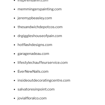
inspirehuahin.com
memmingerspainting.com
jeremypbeasley.com
thesandwichdepotcos.com
drgiggleshouseofpain.com
hotflashdesigns.com
garagenadeau.com
lifestylechauffeurservice.com
EverNewNails.com
insideoutdecoratingcentre.com
salvatoresinpoint.com
jovialfloralco.com