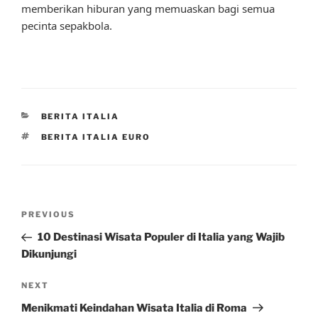
memberikan hiburan yang memuaskan bagi semua
pecinta sepakbola.
CATEGORIES
BERITA ITALIA
TAGS
BERITA ITALIA EURO
Post
Previous
PREVIOUS
navigation
Post
10 Destinasi Wisata Populer di Italia yang Wajib
Dikunjungi
Next
NEXT
Post
Menikmati Keindahan Wisata Italia di Roma