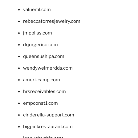
valueml.com
rebeccatorresjewelry.com
jmpbliss.com
drjorgerico.com
queensushipa.com
wendyweimerdds.com
ameri-camp.com
hrsreceivables.com
empconst1.com
cinderella-support.com
bigpinkrestaurant.com