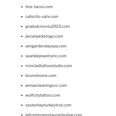
tios-tacos.com
cafecito-satx.com
graduacionviu2023.com
pecanjackstogo.com
zengardendayspa.com
sparklejewelryinc.com
ironcladtattoostudio.com
bruinshome.com
annascleaningsvc.com
wolfcitytattoo.com
oysterbayturkeytrot.com
lafronterarestauranteybar.com