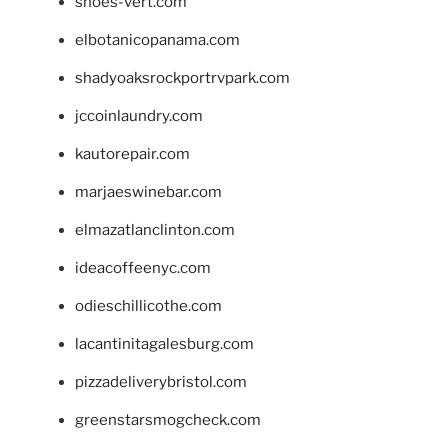
shoes-vert.com
elbotanicopanama.com
shadyoaksrockportrvpark.com
jccoinlaundry.com
kautorepair.com
marjaeswinebar.com
elmazatlanclinton.com
ideacoffeenyc.com
odieschillicothe.com
lacantinitagalesburg.com
pizzadeliverybristol.com
greenstarsmogcheck.com