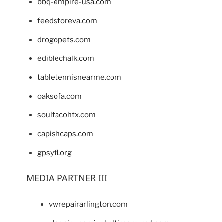
bbq-empire-usa.com
feedstoreva.com
drogopets.com
ediblechalk.com
tabletennisnearme.com
oaksofa.com
soultacohtx.com
capishcaps.com
gpsyfl.org
MEDIA PARTNER III
vwrepairarlington.com