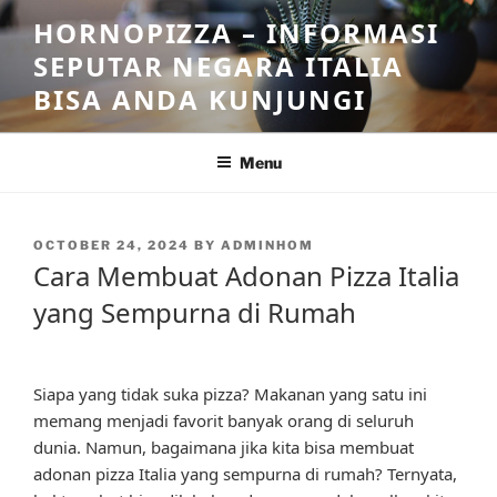
Skip
HORNOPIZZA – INFORMASI
to
SEPUTAR NEGARA ITALIA
content
BISA ANDA KUNJUNGI
Menu
POSTED
OCTOBER 24, 2024
BY
ADMINHOM
ON
Cara Membuat Adonan Pizza Italia
yang Sempurna di Rumah
Siapa yang tidak suka pizza? Makanan yang satu ini
memang menjadi favorit banyak orang di seluruh
dunia. Namun, bagaimana jika kita bisa membuat
adonan pizza Italia yang sempurna di rumah? Ternyata,