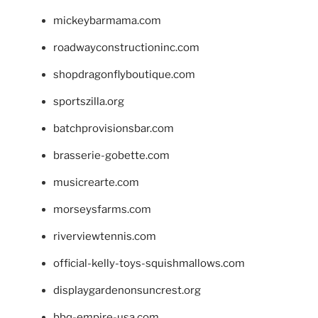
mickeybarmama.com
roadwayconstructioninc.com
shopdragonflyboutique.com
sportszilla.org
batchprovisionsbar.com
brasserie-gobette.com
musicrearte.com
morseysfarms.com
riverviewtennis.com
official-kelly-toys-squishmallows.com
displaygardenonsuncrest.org
bbq-empire-usa.com