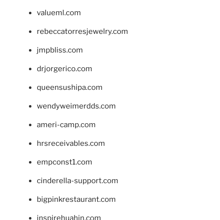
valueml.com
rebeccatorresjewelry.com
jmpbliss.com
drjorgerico.com
queensushipa.com
wendyweimerdds.com
ameri-camp.com
hrsreceivables.com
empconst1.com
cinderella-support.com
bigpinkrestaurant.com
inspirehuahin.com