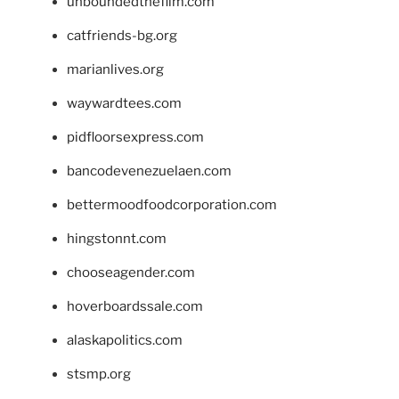
unboundedthefilm.com
catfriends-bg.org
marianlives.org
waywardtees.com
pidfloorsexpress.com
bancodevenezuelaen.com
bettermoodfoodcorporation.com
hingstonnt.com
chooseagender.com
hoverboardssale.com
alaskapolitics.com
stsmp.org