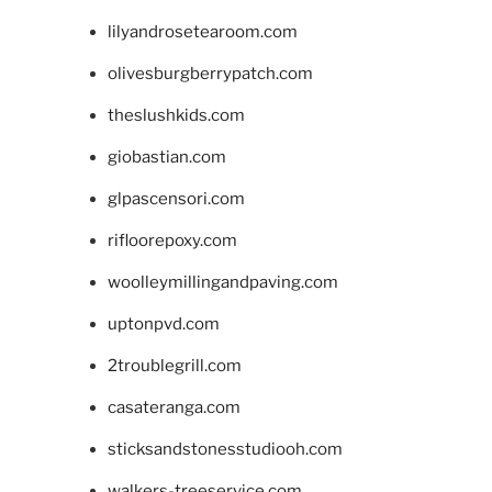
lilyandrosetearoom.com
olivesburgberrypatch.com
theslushkids.com
giobastian.com
glpascensori.com
rifloorepoxy.com
woolleymillingandpaving.com
uptonpvd.com
2troublegrill.com
casateranga.com
sticksandstonesstudiooh.com
walkers-treeservice.com