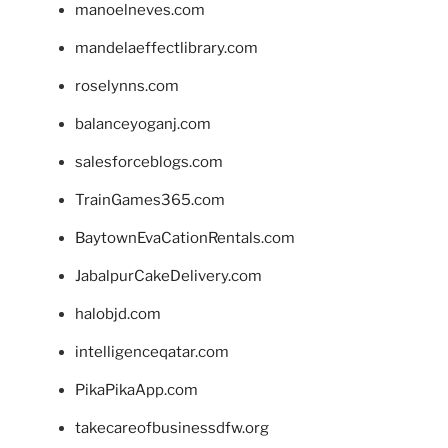
manoelneves.com
mandelaeffectlibrary.com
roselynns.com
balanceyoganj.com
salesforceblogs.com
TrainGames365.com
BaytownEvaCationRentals.com
JabalpurCakeDelivery.com
halobjd.com
intelligenceqatar.com
PikaPikaApp.com
takecareofbusinessdfw.org