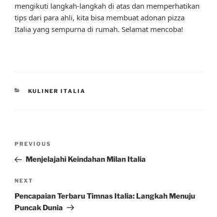
mengikuti langkah-langkah di atas dan memperhatikan
tips dari para ahli, kita bisa membuat adonan pizza
Italia yang sempurna di rumah. Selamat mencoba!
CATEGORIES
KULINER ITALIA
Post
Previous
PREVIOUS
navigation
Post
Menjelajahi Keindahan Milan Italia
Next
NEXT
Post
Pencapaian Terbaru Timnas Italia: Langkah Menuju
Puncak Dunia