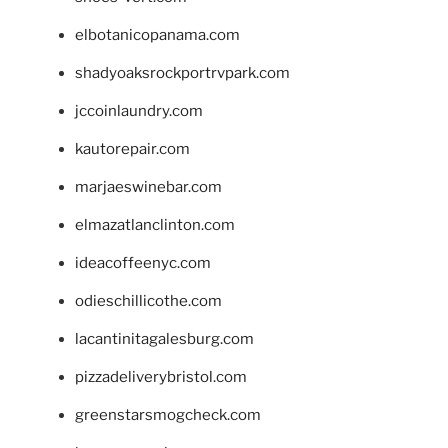
elbotanicopanama.com
shadyoaksrockportrvpark.com
jccoinlaundry.com
kautorepair.com
marjaeswinebar.com
elmazatlanclinton.com
ideacoffeenyc.com
odieschillicothe.com
lacantinitagalesburg.com
pizzadeliverybristol.com
greenstarsmogcheck.com