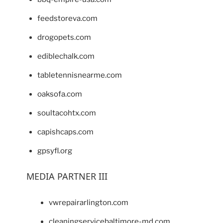
feedstoreva.com
drogopets.com
ediblechalk.com
tabletennisnearme.com
oaksofa.com
soultacohtx.com
capishcaps.com
gpsyfl.org
MEDIA PARTNER III
vwrepairarlington.com
cleaningservicebaltimore-md.com