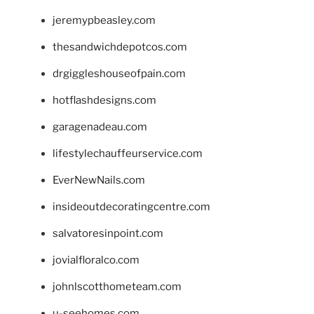
jeremypbeasley.com
thesandwichdepotcos.com
drgiggleshouseofpain.com
hotflashdesigns.com
garagenadeau.com
lifestylechauffeurservice.com
EverNewNails.com
insideoutdecoratingcentre.com
salvatoresinpoint.com
jovialfloralco.com
johnlscotthometeam.com
u-seehomes.com