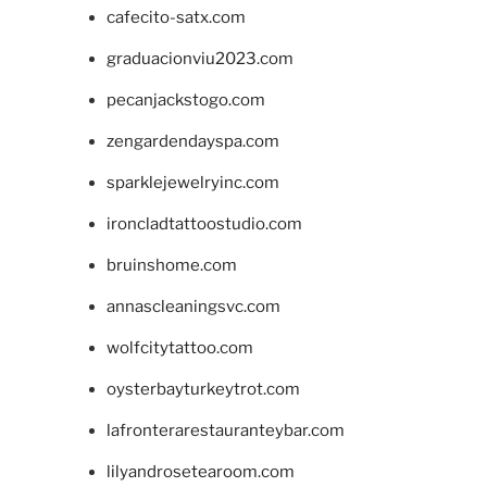
cafecito-satx.com
graduacionviu2023.com
pecanjackstogo.com
zengardendayspa.com
sparklejewelryinc.com
ironcladtattoostudio.com
bruinshome.com
annascleaningsvc.com
wolfcitytattoo.com
oysterbayturkeytrot.com
lafronterarestauranteybar.com
lilyandrosetearoom.com