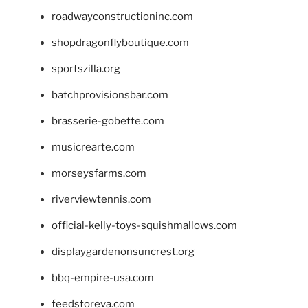
roadwayconstructioninc.com
shopdragonflyboutique.com
sportszilla.org
batchprovisionsbar.com
brasserie-gobette.com
musicrearte.com
morseysfarms.com
riverviewtennis.com
official-kelly-toys-squishmallows.com
displaygardenonsuncrest.org
bbq-empire-usa.com
feedstoreva.com