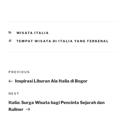
CATEGORIES
WISATA ITALIA
TAGS
TEMPAT WISATA DI ITALIA YANG TERKENAL
Post
Previous
PREVIOUS
navigation
Post
Inspirasi Liburan Ala Italia di Bogor
Next
NEXT
Post
Italia: Surga Wisata bagi Pencinta Sejarah dan
Kuliner