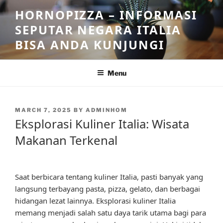
Skip
HORNOPIZZA – INFORMASI
to
SEPUTAR NEGARA ITALIA
content
BISA ANDA KUNJUNGI
Menu
POSTED
MARCH 7, 2025
BY
ADMINHOM
ON
Eksplorasi Kuliner Italia: Wisata
Makanan Terkenal
Saat berbicara tentang kuliner Italia, pasti banyak yang
langsung terbayang pasta, pizza, gelato, dan berbagai
hidangan lezat lainnya. Eksplorasi kuliner Italia
memang menjadi salah satu daya tarik utama bagi para