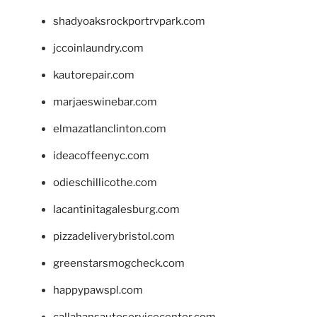
shadyoaksrockportrvpark.com
jccoinlaundry.com
kautorepair.com
marjaeswinebar.com
elmazatlanclinton.com
ideacoffeenyc.com
odieschillicothe.com
lacantinitagalesburg.com
pizzadeliverybristol.com
greenstarsmogcheck.com
happypawspl.com
callahansautoservicecenter.com