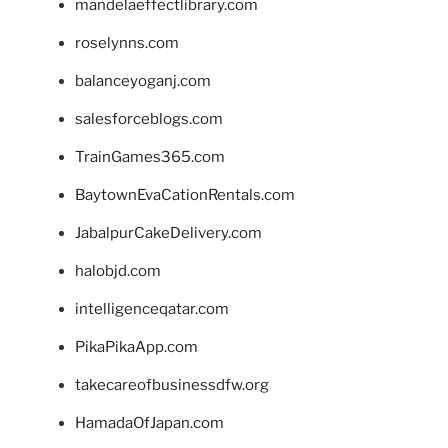
mandelaeffectlibrary.com
roselynns.com
balanceyoganj.com
salesforceblogs.com
TrainGames365.com
BaytownEvaCationRentals.com
JabalpurCakeDelivery.com
halobjd.com
intelligenceqatar.com
PikaPikaApp.com
takecareofbusinessdfw.org
HamadaOfJapan.com