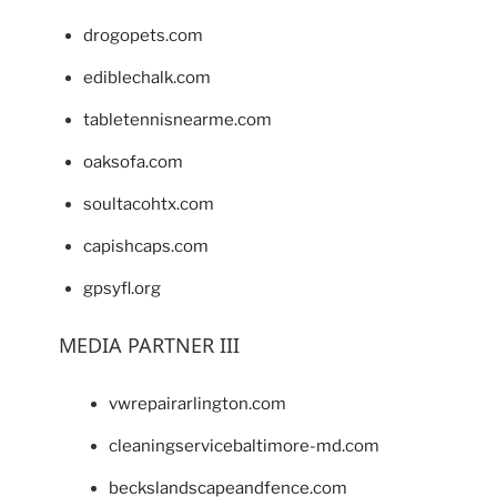
drogopets.com
ediblechalk.com
tabletennisnearme.com
oaksofa.com
soultacohtx.com
capishcaps.com
gpsyfl.org
MEDIA PARTNER III
vwrepairarlington.com
cleaningservicebaltimore-md.com
beckslandscapeandfence.com