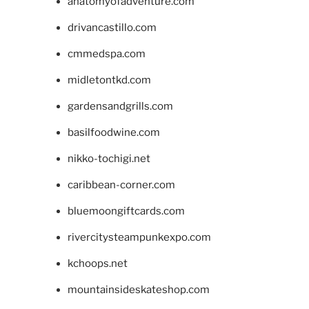
anatomyofadventure.com
drivancastillo.com
cmmedspa.com
midletontkd.com
gardensandgrills.com
basilfoodwine.com
nikko-tochigi.net
caribbean-corner.com
bluemoongiftcards.com
rivercitysteampunkexpo.com
kchoops.net
mountainsideskateshop.com