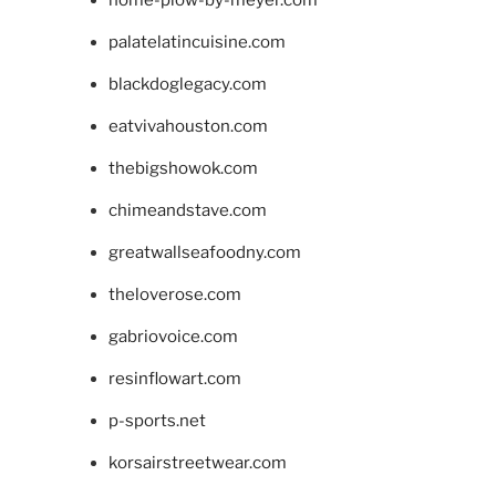
home-plow-by-meyer.com
palatelatincuisine.com
blackdoglegacy.com
eatvivahouston.com
thebigshowok.com
chimeandstave.com
greatwallseafoodny.com
theloverose.com
gabriovoice.com
resinflowart.com
p-sports.net
korsairstreetwear.com