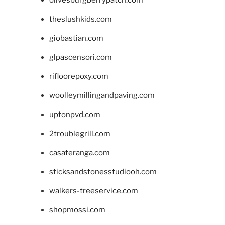
olivesburgberrypatch.com
theslushkids.com
giobastian.com
glpascensori.com
rifloorepoxy.com
woolleymillingandpaving.com
uptonpvd.com
2troublegrill.com
casateranga.com
sticksandstonesstudiooh.com
walkers-treeservice.com
shopmossi.com