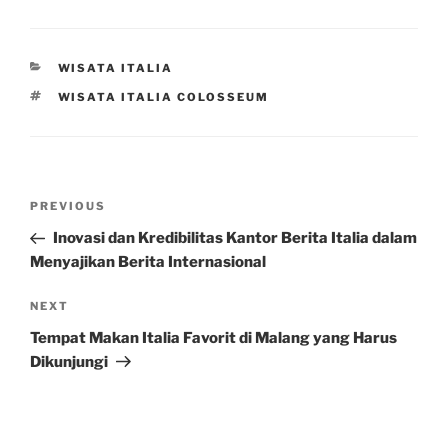
CATEGORIES
WISATA ITALIA
TAGS
WISATA ITALIA COLOSSEUM
Post
Previous
PREVIOUS
navigation
Post
Inovasi dan Kredibilitas Kantor Berita Italia dalam
Menyajikan Berita Internasional
Next
NEXT
Post
Tempat Makan Italia Favorit di Malang yang Harus
Dikunjungi