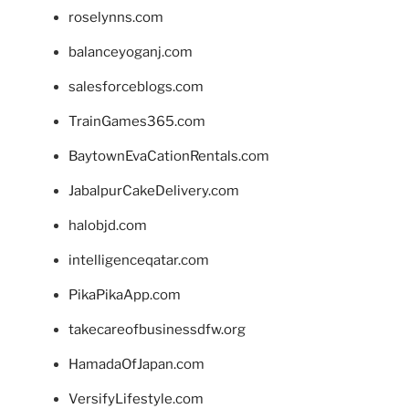
roselynns.com
balanceyoganj.com
salesforceblogs.com
TrainGames365.com
BaytownEvaCationRentals.com
JabalpurCakeDelivery.com
halobjd.com
intelligenceqatar.com
PikaPikaApp.com
takecareofbusinessdfw.org
HamadaOfJapan.com
VersifyLifestyle.com