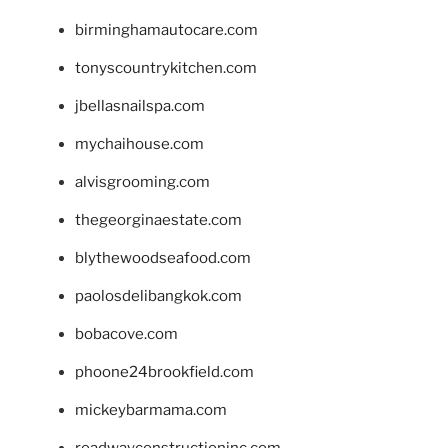
birminghamautocare.com
tonyscountrykitchen.com
jbellasnailspa.com
mychaihouse.com
alvisgrooming.com
thegeorginaestate.com
blythewoodseafood.com
paolosdelibangkok.com
bobacove.com
phoone24brookfield.com
mickeybarmama.com
roadwayconstructioninc.com