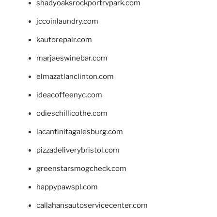
shadyoaksrockportrvpark.com
jccoinlaundry.com
kautorepair.com
marjaeswinebar.com
elmazatlanclinton.com
ideacoffeenyc.com
odieschillicothe.com
lacantinitagalesburg.com
pizzadeliverybristol.com
greenstarsmogcheck.com
happypawspl.com
callahansautoservicecenter.com