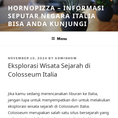
Skip
HORNOPIZZA – INFORMASI
to
SEPUTAR NEGARA ITALIA
content
BISA ANDA KUNJUNGI
Menu
POSTED
NOVEMBER 10, 2024
BY
ADMINHOM
ON
Eksplorasi Wisata Sejarah di
Colosseum Italia
Jika kamu sedang merencanakan liburan ke Italia,
jangan lupa untuk menyempatkan diri untuk melakukan
eksplorasi wisata sejarah di Colosseum Italia.
Colosseum merupakan salah satu situs bersejarah yang