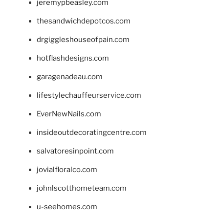
jeremypbeasley.com
thesandwichdepotcos.com
drgiggleshouseofpain.com
hotflashdesigns.com
garagenadeau.com
lifestylechauffeurservice.com
EverNewNails.com
insideoutdecoratingcentre.com
salvatoresinpoint.com
jovialfloralco.com
johnlscotthometeam.com
u-seehomes.com