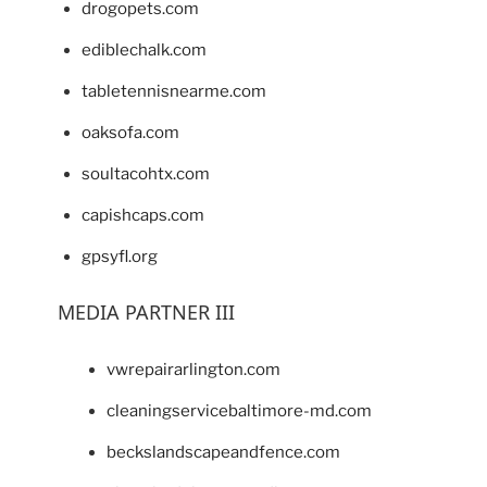
drogopets.com
ediblechalk.com
tabletennisnearme.com
oaksofa.com
soultacohtx.com
capishcaps.com
gpsyfl.org
MEDIA PARTNER III
vwrepairarlington.com
cleaningservicebaltimore-md.com
beckslandscapeandfence.com