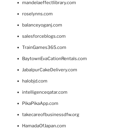
mandelaeffectlibrary.com
roselynns.com
balanceyoganj.com
salesforceblogs.com
TrainGames365.com
BaytownEvaCationRentals.com
JabalpurCakeDelivery.com
halobjd.com
intelligenceqatar.com
PikaPikaApp.com
takecareofbusinessdfw.org
HamadaOfJapan.com