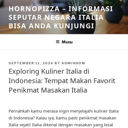
Skip
HORNOPIZZA – INFORMASI
to
SEPUTAR NEGARA ITALIA
content
BISA ANDA KUNJUNGI
Menu
POSTED
SEPTEMBER 11, 2024
BY
ADMINHOM
ON
Exploring Kuliner Italia di
Indonesia: Tempat Makan Favorit
Penikmat Masakan Italia
Pernahkah kamu merasa ingin menjelajahi kuliner Italia
di Indonesia? Kalau iya, kamu pasti penikmat masakan
Italia sejati! Italia dikenal dengan masakan yang lezat