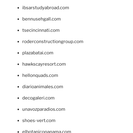
ibsarstudyabroad.com
bennusehgall.com
tsecincinnati.com
roderconstructiongroup.com
plazabatai.com
hawkscayresort.com
hellonquads.com
diarioanimales.com
decogaleri.com
unavozparadios.com
shoes-vert.com
elbotanicopanama.com