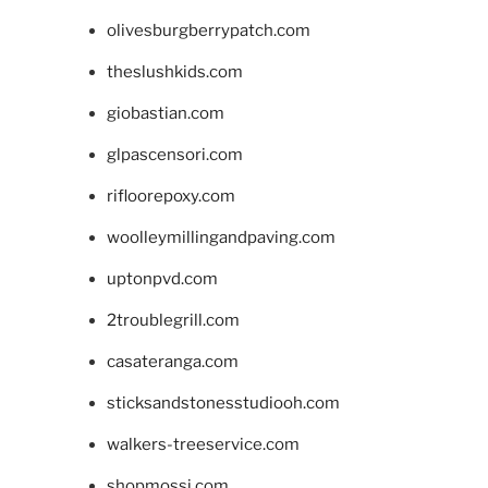
olivesburgberrypatch.com
theslushkids.com
giobastian.com
glpascensori.com
rifloorepoxy.com
woolleymillingandpaving.com
uptonpvd.com
2troublegrill.com
casateranga.com
sticksandstonesstudiooh.com
walkers-treeservice.com
shopmossi.com