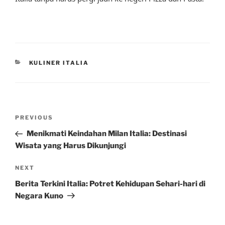
CATEGORIES
KULINER ITALIA
Post
Previous
PREVIOUS
navigation
Post
Menikmati Keindahan Milan Italia: Destinasi
Wisata yang Harus Dikunjungi
Next
NEXT
Post
Berita Terkini Italia: Potret Kehidupan Sehari-hari di
Negara Kuno