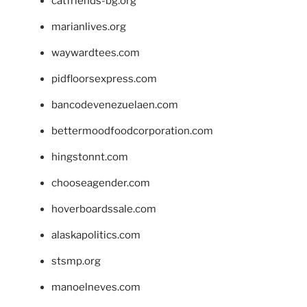
catfriends-bg.org
marianlives.org
waywardtees.com
pidfloorsexpress.com
bancodevenezuelaen.com
bettermoodfoodcorporation.com
hingstonnt.com
chooseagender.com
hoverboardssale.com
alaskapolitics.com
stsmp.org
manoelneves.com