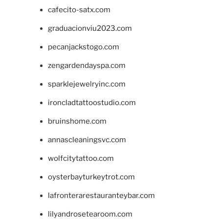
cafecito-satx.com
graduacionviu2023.com
pecanjackstogo.com
zengardendayspa.com
sparklejewelryinc.com
ironcladtattoostudio.com
bruinshome.com
annascleaningsvc.com
wolfcitytattoo.com
oysterbayturkeytrot.com
lafronterarestauranteybar.com
lilyandrosetearoom.com