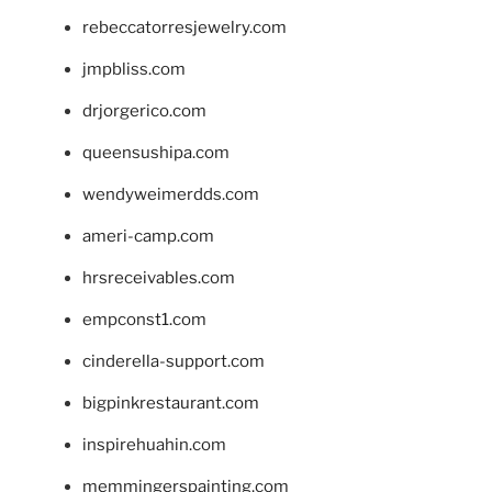
rebeccatorresjewelry.com
jmpbliss.com
drjorgerico.com
queensushipa.com
wendyweimerdds.com
ameri-camp.com
hrsreceivables.com
empconst1.com
cinderella-support.com
bigpinkrestaurant.com
inspirehuahin.com
memmingerspainting.com