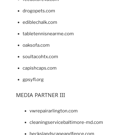
drogopets.com
ediblechalk.com
tabletennisnearme.com
oaksofa.com
soultacohtx.com
capishcaps.com
gpsyfl.org
MEDIA PARTNER III
vwrepairarlington.com
cleaningservicebaltimore-md.com
beckslandscapeandfence.com