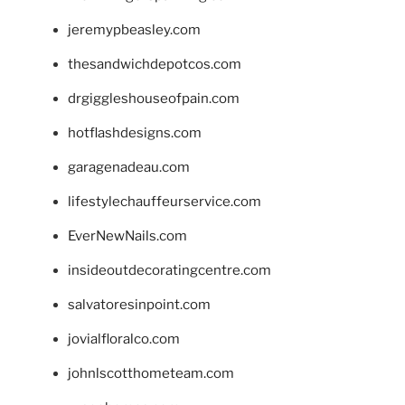
jeremypbeasley.com
thesandwichdepotcos.com
drgiggleshouseofpain.com
hotflashdesigns.com
garagenadeau.com
lifestylechauffeurservice.com
EverNewNails.com
insideoutdecoratingcentre.com
salvatoresinpoint.com
jovialfloralco.com
johnlscotthometeam.com