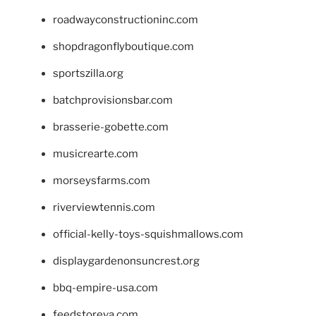
roadwayconstructioninc.com
shopdragonflyboutique.com
sportszilla.org
batchprovisionsbar.com
brasserie-gobette.com
musicrearte.com
morseysfarms.com
riverviewtennis.com
official-kelly-toys-squishmallows.com
displaygardenonsuncrest.org
bbq-empire-usa.com
feedstoreva.com