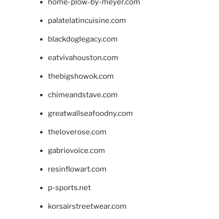
home-plow-by-meyer.com
palatelatincuisine.com
blackdoglegacy.com
eatvivahouston.com
thebigshowok.com
chimeandstave.com
greatwallseafoodny.com
theloverose.com
gabriovoice.com
resinflowart.com
p-sports.net
korsairstreetwear.com