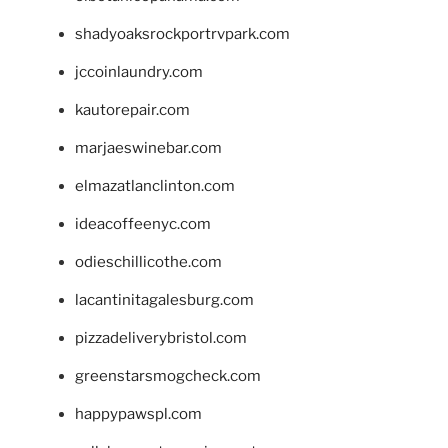
shadyoaksrockportrvpark.com
jccoinlaundry.com
kautorepair.com
marjaeswinebar.com
elmazatlanclinton.com
ideacoffeenyc.com
odieschillicothe.com
lacantinitagalesburg.com
pizzadeliverybristol.com
greenstarsmogcheck.com
happypawspl.com