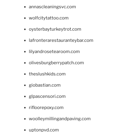
annascleaningsvc.com
wolfcitytattoo.com
oysterbayturkeytrot.com
lafronterarestauranteybar.com
lilyandrosetearoom.com
olivesburgberrypatch.com
theslushkids.com
giobastian.com
glpascensori.com
rifloorepoxy.com
woolleymillingandpaving.com
uptonpvd.com