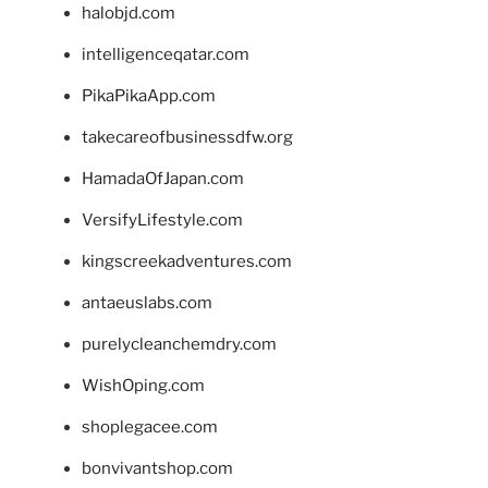
halobjd.com
intelligenceqatar.com
PikaPikaApp.com
takecareofbusinessdfw.org
HamadaOfJapan.com
VersifyLifestyle.com
kingscreekadventures.com
antaeuslabs.com
purelycleanchemdry.com
WishOping.com
shoplegacee.com
bonvivantshop.com