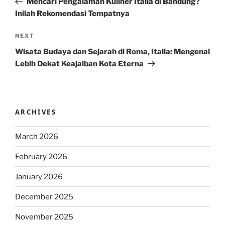
Mencari Pengalaman Kuliner Italia di Bandung?
Inilah Rekomendasi Tempatnya
Next
NEXT
Post
Wisata Budaya dan Sejarah di Roma, Italia: Mengenal
Lebih Dekat Keajaiban Kota Eterna
ARCHIVES
March 2026
February 2026
January 2026
December 2025
November 2025