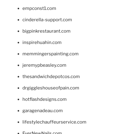
empconst1.com
cinderella-support.com
bigpinkrestaurant.com
inspirehuahin.com
memmingerspainting.com
jeremypbeasley.com
thesandwichdepotcos.com
drgiggleshouseofpain.com
hotflashdesigns.com
garagenadeau.com
lifestylechauffeurservice.com
EverNewNails.com