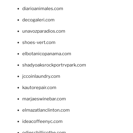
diarioanimales.com
decogaleri.com
unavozparadios.com
shoes-vert.com
elbotanicopanama.com
shadyoaksrockportrvpark.com
jccoinlaundry.com
kautorepair.com
marjaeswinebar.com
elmazatlanclinton.com
ideacoffeenyc.com
odieschillicothe.com