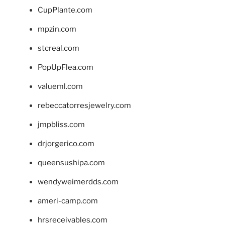
CupPlante.com
mpzin.com
stcreal.com
PopUpFlea.com
valueml.com
rebeccatorresjewelry.com
jmpbliss.com
drjorgerico.com
queensushipa.com
wendyweimerdds.com
ameri-camp.com
hrsreceivables.com