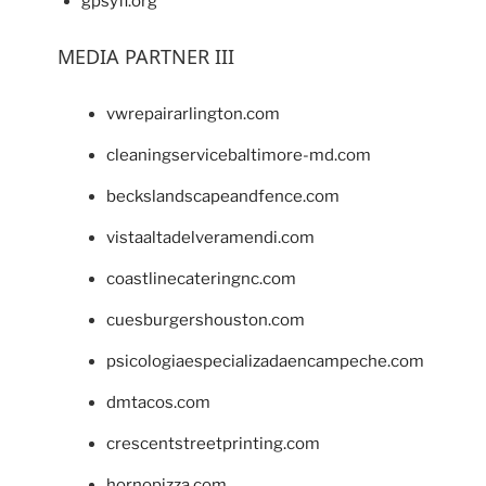
gpsyfl.org
MEDIA PARTNER III
vwrepairarlington.com
cleaningservicebaltimore-md.com
beckslandscapeandfence.com
vistaaltadelveramendi.com
coastlinecateringnc.com
cuesburgershouston.com
psicologiaespecializadaencampeche.com
dmtacos.com
crescentstreetprinting.com
hornopizza.com