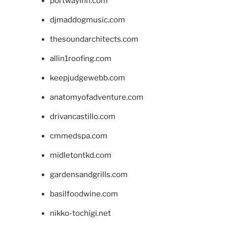
portwayinn.com
djmaddogmusic.com
thesoundarchitects.com
allin1roofing.com
keepjudgewebb.com
anatomyofadventure.com
drivancastillo.com
cmmedspa.com
midletontkd.com
gardensandgrills.com
basilfoodwine.com
nikko-tochigi.net