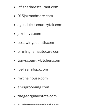
lafisheriarestaurant.com
915jazzandmore.com
aguadulce-countryfair.com
jakehovis.com
bosswingsduluth.com
birminghamautocare.com
tonyscountrykitchen.com
jbellasnailspa.com
mychaihouse.com
alvisgrooming.com
thegeorginaestate.com