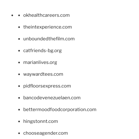
okhealthcareers.com
theintexperience.com
unboundedthefilm.com
catfriends-bg.org
marianlives.org
waywardtees.com
pidfloorsexpress.com
bancodevenezuelaen.com
bettermoodfoodcorporation.com
hingstonnt.com
chooseagender.com