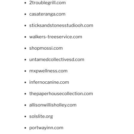
2troublegrill.com
casateranga.com
sticksandstonesstudiooh.com
walkers-treeservice.com
shopmossi.com
untamedcollectivesd.com
mxpwellness.com
infernocanine.com
thepaperhousecollection.com
allisonwillisholley.com
solslite.org
portwayinn.com