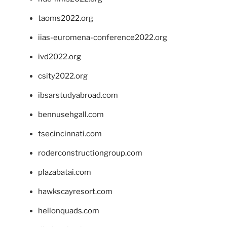
taoms2022.org
iias-euromena-conference2022.org
ivd2022.org
csity2022.org
ibsarstudyabroad.com
bennusehgall.com
tsecincinnati.com
roderconstructiongroup.com
plazabatai.com
hawkscayresort.com
hellonquads.com