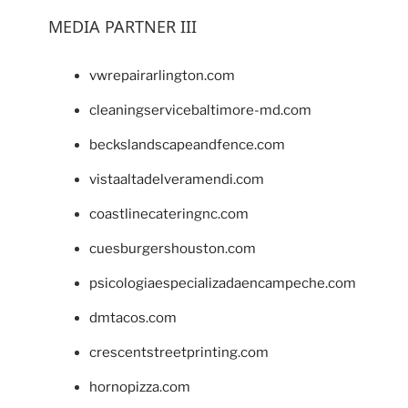
MEDIA PARTNER III
vwrepairarlington.com
cleaningservicebaltimore-md.com
beckslandscapeandfence.com
vistaaltadelveramendi.com
coastlinecateringnc.com
cuesburgershouston.com
psicologiaespecializadaencampeche.com
dmtacos.com
crescentstreetprinting.com
hornopizza.com