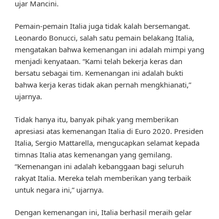
ujar Mancini.
Pemain-pemain Italia juga tidak kalah bersemangat.
Leonardo Bonucci, salah satu pemain belakang Italia,
mengatakan bahwa kemenangan ini adalah mimpi yang
menjadi kenyataan. “Kami telah bekerja keras dan
bersatu sebagai tim. Kemenangan ini adalah bukti
bahwa kerja keras tidak akan pernah mengkhianati,”
ujarnya.
Tidak hanya itu, banyak pihak yang memberikan
apresiasi atas kemenangan Italia di Euro 2020. Presiden
Italia, Sergio Mattarella, mengucapkan selamat kepada
timnas Italia atas kemenangan yang gemilang.
“Kemenangan ini adalah kebanggaan bagi seluruh
rakyat Italia. Mereka telah memberikan yang terbaik
untuk negara ini,” ujarnya.
Dengan kemenangan ini, Italia berhasil meraih gelar