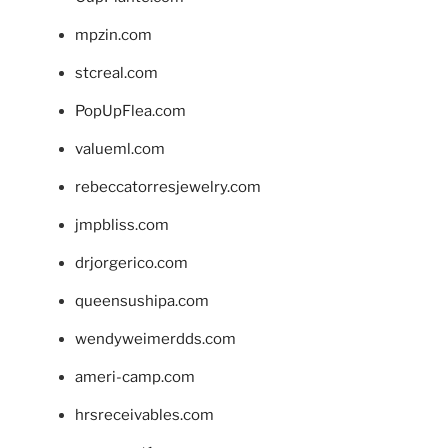
mpzin.com
stcreal.com
PopUpFlea.com
valueml.com
rebeccatorresjewelry.com
jmpbliss.com
drjorgerico.com
queensushipa.com
wendyweimerdds.com
ameri-camp.com
hrsreceivables.com