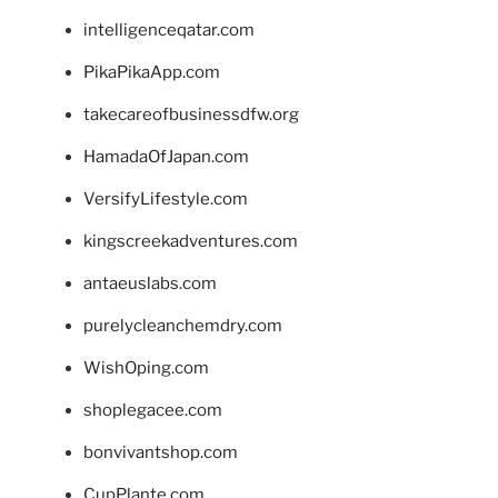
intelligenceqatar.com
PikaPikaApp.com
takecareofbusinessdfw.org
HamadaOfJapan.com
VersifyLifestyle.com
kingscreekadventures.com
antaeuslabs.com
purelycleanchemdry.com
WishOping.com
shoplegacee.com
bonvivantshop.com
CupPlante.com