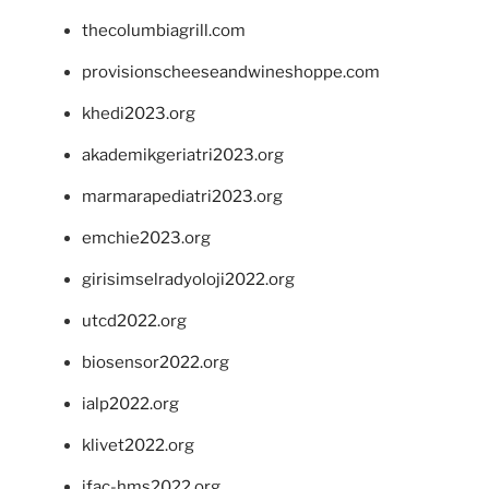
thecolumbiagrill.com
provisionscheeseandwineshoppe.com
khedi2023.org
akademikgeriatri2023.org
marmarapediatri2023.org
emchie2023.org
girisimselradyoloji2022.org
utcd2022.org
biosensor2022.org
ialp2022.org
klivet2022.org
ifac-hms2022.org