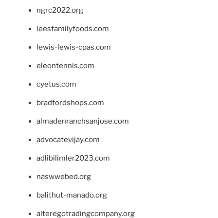
ngrc2022.org
leesfamilyfoods.com
lewis-lewis-cpas.com
eleontennis.com
cyetus.com
bradfordshops.com
almadenranchsanjose.com
advocatevijay.com
adlibilimler2023.com
naswwebed.org
balithut-manado.org
alteregotradingcompany.org