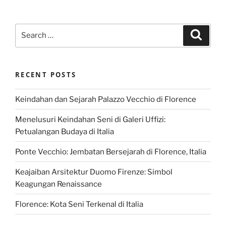
Search
Search
for:
RECENT POSTS
Keindahan dan Sejarah Palazzo Vecchio di Florence
Menelusuri Keindahan Seni di Galeri Uffizi:
Petualangan Budaya di Italia
Ponte Vecchio: Jembatan Bersejarah di Florence, Italia
Keajaiban Arsitektur Duomo Firenze: Simbol
Keagungan Renaissance
Florence: Kota Seni Terkenal di Italia