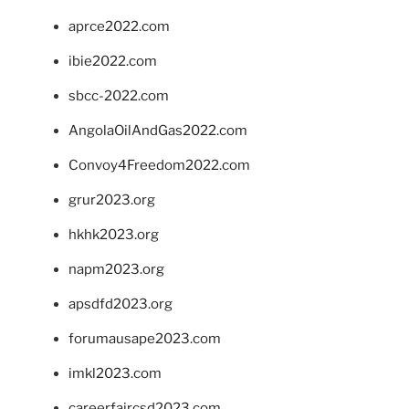
aprce2022.com
ibie2022.com
sbcc-2022.com
AngolaOilAndGas2022.com
Convoy4Freedom2022.com
grur2023.org
hkhk2023.org
napm2023.org
apsdfd2023.org
forumausape2023.com
imkl2023.com
careerfaircsd2023.com