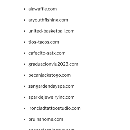
alawaffle.com
aryouthfishing.com
united-basketball.com
tios-tacos.com
cafecito-satx.com
graduacionviu2023.com
pecanjackstogo.com
zengardendayspa.com
sparklejewelryinc.com
ironcladtattoostudio.com
bruinshome.com