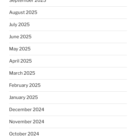
September 2025
August 2025
July 2025
June 2025
May 2025
April 2025
March 2025
February 2025
January 2025
December 2024
November 2024
October 2024