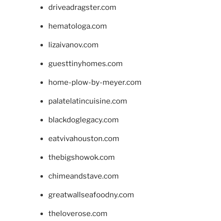
driveadragster.com
hematologa.com
lizaivanov.com
guesttinyhomes.com
home-plow-by-meyer.com
palatelatincuisine.com
blackdoglegacy.com
eatvivahouston.com
thebigshowok.com
chimeandstave.com
greatwallseafoodny.com
theloverose.com