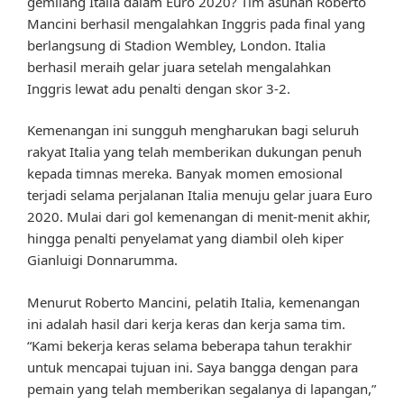
gemilang Italia dalam Euro 2020? Tim asuhan Roberto
Mancini berhasil mengalahkan Inggris pada final yang
berlangsung di Stadion Wembley, London. Italia
berhasil meraih gelar juara setelah mengalahkan
Inggris lewat adu penalti dengan skor 3-2.
Kemenangan ini sungguh mengharukan bagi seluruh
rakyat Italia yang telah memberikan dukungan penuh
kepada timnas mereka. Banyak momen emosional
terjadi selama perjalanan Italia menuju gelar juara Euro
2020. Mulai dari gol kemenangan di menit-menit akhir,
hingga penalti penyelamat yang diambil oleh kiper
Gianluigi Donnarumma.
Menurut Roberto Mancini, pelatih Italia, kemenangan
ini adalah hasil dari kerja keras dan kerja sama tim.
“Kami bekerja keras selama beberapa tahun terakhir
untuk mencapai tujuan ini. Saya bangga dengan para
pemain yang telah memberikan segalanya di lapangan,”