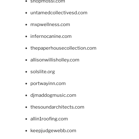
shopmossi.com
untamedcollectivesd.com
mxpwellness.com
infernocanine.com
thepaperhousecollection.com
allisonwillisholley.com
solslite.org
portwayinn.com
djmaddogmusic.com
thesoundarchitects.com
allin1roofing.com
keepjudgewebb.com