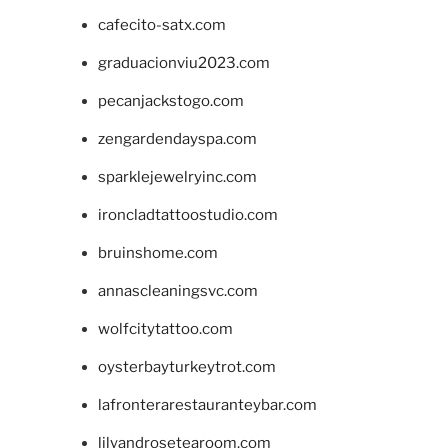
cafecito-satx.com
graduacionviu2023.com
pecanjackstogo.com
zengardendayspa.com
sparklejewelryinc.com
ironcladtattoostudio.com
bruinshome.com
annascleaningsvc.com
wolfcitytattoo.com
oysterbayturkeytrot.com
lafronterarestauranteybar.com
lilyandrosetearoom.com