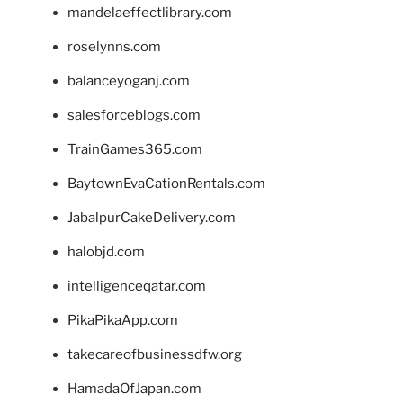
mandelaeffectlibrary.com
roselynns.com
balanceyoganj.com
salesforceblogs.com
TrainGames365.com
BaytownEvaCationRentals.com
JabalpurCakeDelivery.com
halobjd.com
intelligenceqatar.com
PikaPikaApp.com
takecareofbusinessdfw.org
HamadaOfJapan.com