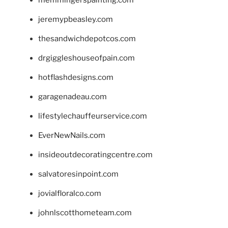
jeremypbeasley.com
thesandwichdepotcos.com
drgiggleshouseofpain.com
hotflashdesigns.com
garagenadeau.com
lifestylechauffeurservice.com
EverNewNails.com
insideoutdecoratingcentre.com
salvatoresinpoint.com
jovialfloralco.com
johnlscotthometeam.com