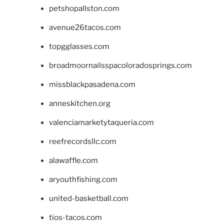
petshopallston.com
avenue26tacos.com
topgglasses.com
broadmoornailsspacoloradosprings.com
missblackpasadena.com
anneskitchen.org
valenciamarketytaqueria.com
reefrecordsllc.com
alawaffle.com
aryouthfishing.com
united-basketball.com
tios-tacos.com