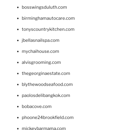
bosswingsduluth.com
birminghamautocare.com
tonyscountrykitchen.com
jbellasnailspa.com
mychaihouse.com
alvisgrooming.com
thegeorginaestate.com
blythewoodseafood.com
paolosdelibangkok.com
bobacove.com
phoone24brookfield.com
mickeybarmama.com