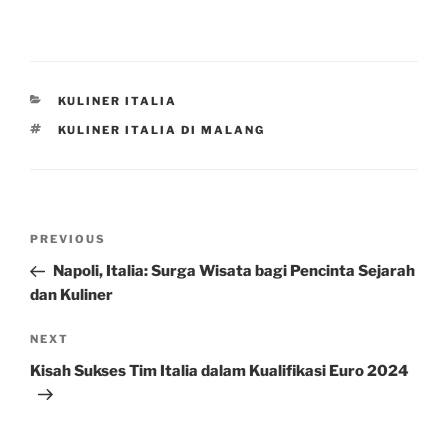
CATEGORIES
KULINER ITALIA
TAGS
KULINER ITALIA DI MALANG
Post
Previous
PREVIOUS
navigation
Post
Napoli, Italia: Surga Wisata bagi Pencinta Sejarah
dan Kuliner
Next
NEXT
Post
Kisah Sukses Tim Italia dalam Kualifikasi Euro 2024