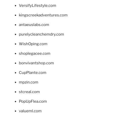
VersifyLifestyle.com
kingscreekadventures.com
antaeuslabs.com
purelycleanchemdry.com
WishOping.com
shoplegacee.com
bonvivantshop.com
CupPlante.com
mpzin.com
stcreal.com
PopUpFlea.com
valueml.com