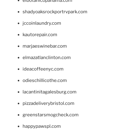
elbotanicopanama.com
shadyoaksrockportrvpark.com
jccoinlaundry.com
kautorepair.com
marjaeswinebar.com
elmazatlanclinton.com
ideacoffeenyc.com
odieschillicothe.com
lacantinitagalesburg.com
pizzadeliverybristol.com
greenstarsmogcheck.com
happypawspl.com