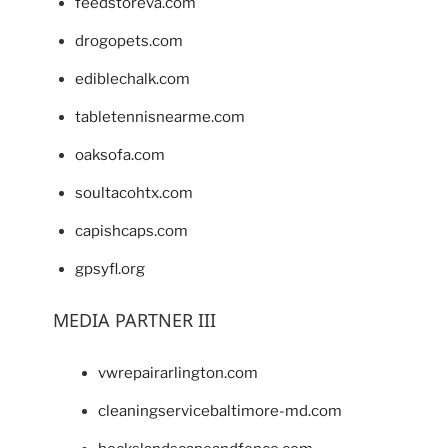
feedstoreva.com
drogopets.com
ediblechalk.com
tabletennisnearme.com
oaksofa.com
soultacohtx.com
capishcaps.com
gpsyfl.org
MEDIA PARTNER III
vwrepairarlington.com
cleaningservicebaltimore-md.com