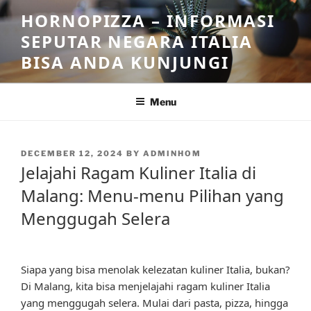
Skip
HORNOPIZZA – INFORMASI
to
SEPUTAR NEGARA ITALIA
content
BISA ANDA KUNJUNGI
Menu
POSTED
DECEMBER 12, 2024
BY
ADMINHOM
ON
Jelajahi Ragam Kuliner Italia di
Malang: Menu-menu Pilihan yang
Menggugah Selera
Siapa yang bisa menolak kelezatan kuliner Italia, bukan?
Di Malang, kita bisa menjelajahi ragam kuliner Italia
yang menggugah selera. Mulai dari pasta, pizza, hingga