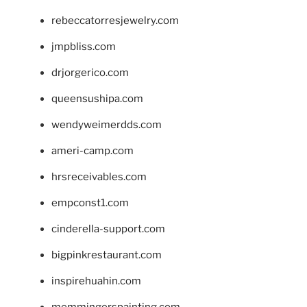
rebeccatorresjewelry.com
jmpbliss.com
drjorgerico.com
queensushipa.com
wendyweimerdds.com
ameri-camp.com
hrsreceivables.com
empconst1.com
cinderella-support.com
bigpinkrestaurant.com
inspirehuahin.com
memmingerspainting.com