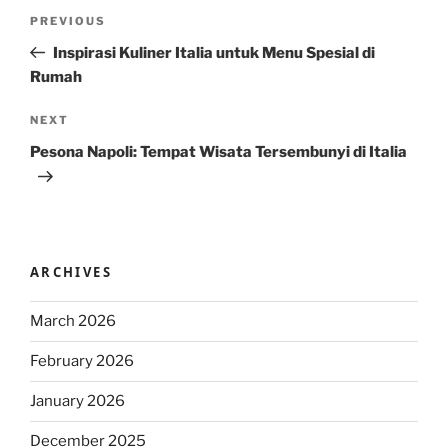
Post
Previous
PREVIOUS
navigation
Post
Inspirasi Kuliner Italia untuk Menu Spesial di
Rumah
Next
NEXT
Post
Pesona Napoli: Tempat Wisata Tersembunyi di Italia
ARCHIVES
March 2026
February 2026
January 2026
December 2025