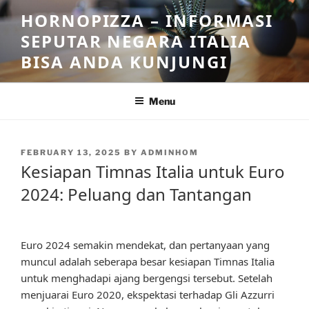
Skip
HORNOPIZZA – INFORMASI
to
SEPUTAR NEGARA ITALIA
content
BISA ANDA KUNJUNGI
Menu
POSTED
FEBRUARY 13, 2025
BY
ADMINHOM
ON
Kesiapan Timnas Italia untuk Euro
2024: Peluang dan Tantangan
Euro 2024 semakin mendekat, dan pertanyaan yang
muncul adalah seberapa besar kesiapan Timnas Italia
untuk menghadapi ajang bergengsi tersebut. Setelah
menjuarai Euro 2020, ekspektasi terhadap Gli Azzurri