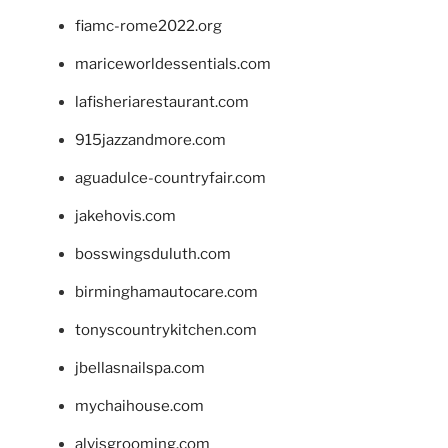
fiamc-rome2022.org
mariceworldessentials.com
lafisheriarestaurant.com
915jazzandmore.com
aguadulce-countryfair.com
jakehovis.com
bosswingsduluth.com
birminghamautocare.com
tonyscountrykitchen.com
jbellasnailspa.com
mychaihouse.com
alvisgrooming.com