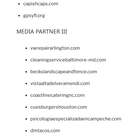
capishcaps.com
gpsyfl.org
MEDIA PARTNER III
vwrepairarlington.com
cleaningservicebaltimore-md.com
beckslandscapeandfence.com
vistaaltadelveramendi.com
coastlinecateringnc.com
cuesburgershouston.com
psicologiaespecializadaencampeche.com
dmtacos.com