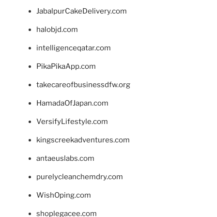
JabalpurCakeDelivery.com
halobjd.com
intelligenceqatar.com
PikaPikaApp.com
takecareofbusinessdfw.org
HamadaOfJapan.com
VersifyLifestyle.com
kingscreekadventures.com
antaeuslabs.com
purelycleanchemdry.com
WishOping.com
shoplegacee.com