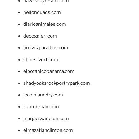
hawkscayresort.com
hellonquads.com
diarioanimales.com
decogaleri.com
unavozparadios.com
shoes-vert.com
elbotanicopanama.com
shadyoaksrockportrvpark.com
jccoinlaundry.com
kautorepair.com
marjaeswinebar.com
elmazatlanclinton.com