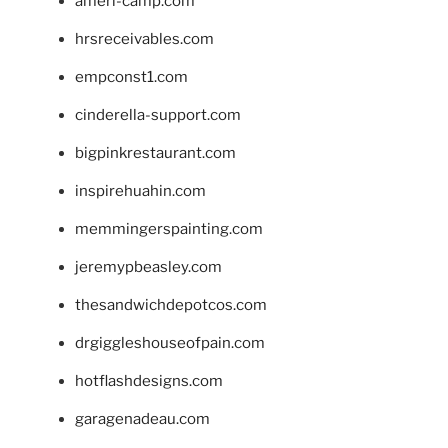
ameri-camp.com
hrsreceivables.com
empconst1.com
cinderella-support.com
bigpinkrestaurant.com
inspirehuahin.com
memmingerspainting.com
jeremypbeasley.com
thesandwichdepotcos.com
drgiggleshouseofpain.com
hotflashdesigns.com
garagenadeau.com