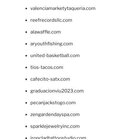
valenciamarketytaqueria.com
reefrecordsllc.com
alawaffle.com
aryouthfishing.com
united-basketball.com
tios-tacos.com
cafecito-satx.com
graduacionviu2023.com
pecanjackstogo.com
zengardendayspa.com
sparklejewelryinc.com
ironcladtattoostudio.com