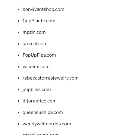
bonvivantshop.com
CupPlante.com
mpzin.com
stcreal.com
PopUpFlea.com
valueml.com
rebeccatorresjewelry.com
jmpbliss.com
drjorgerico.com
queensushipa.com
wendyweimerdds.com