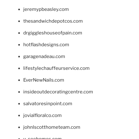
jeremypbeasley.com
thesandwichdepotcos.com
drgiggleshouseofpain.com
hotflashdesigns.com
garagenadeau.com
lifestylechauffeurservice.com
EverNewNails.com
insideoutdecoratingcentre.com
salvatoresinpoint.com
jovialfloralco.com
johnlscotthometeam.com