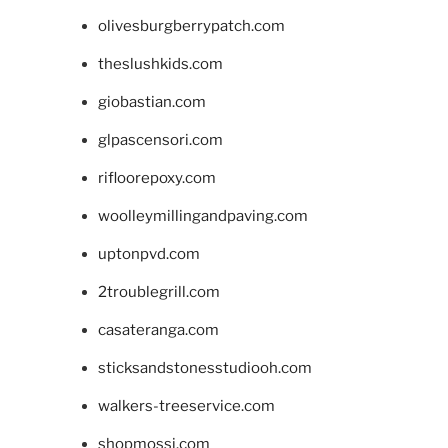
olivesburgberrypatch.com
theslushkids.com
giobastian.com
glpascensori.com
rifloorepoxy.com
woolleymillingandpaving.com
uptonpvd.com
2troublegrill.com
casateranga.com
sticksandstonesstudiooh.com
walkers-treeservice.com
shopmossi.com