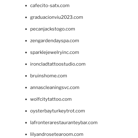
cafecito-satx.com
graduacionviu2023.com
pecanjackstogo.com
zengardendayspa.com
sparklejewelryinc.com
ironcladtattoostudio.com
bruinshome.com
annascleaningsvc.com
wolfcitytattoo.com
oysterbayturkeytrot.com
lafronterarestauranteybar.com
lilyandrosetearoom.com