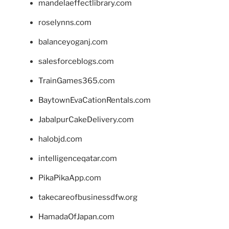
mandelaeffectlibrary.com
roselynns.com
balanceyoganj.com
salesforceblogs.com
TrainGames365.com
BaytownEvaCationRentals.com
JabalpurCakeDelivery.com
halobjd.com
intelligenceqatar.com
PikaPikaApp.com
takecareofbusinessdfw.org
HamadaOfJapan.com