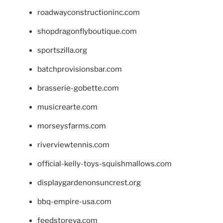
roadwayconstructioninc.com
shopdragonflyboutique.com
sportszilla.org
batchprovisionsbar.com
brasserie-gobette.com
musicrearte.com
morseysfarms.com
riverviewtennis.com
official-kelly-toys-squishmallows.com
displaygardenonsuncrest.org
bbq-empire-usa.com
feedstoreva.com