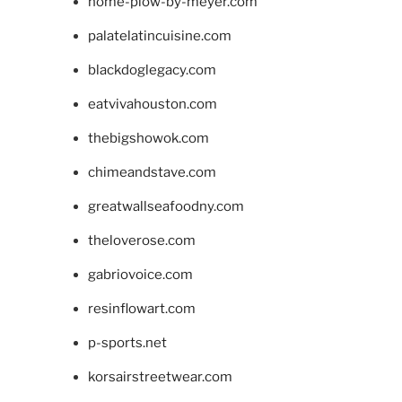
home-plow-by-meyer.com
palatelatincuisine.com
blackdoglegacy.com
eatvivahouston.com
thebigshowok.com
chimeandstave.com
greatwallseafoodny.com
theloverose.com
gabriovoice.com
resinflowart.com
p-sports.net
korsairstreetwear.com