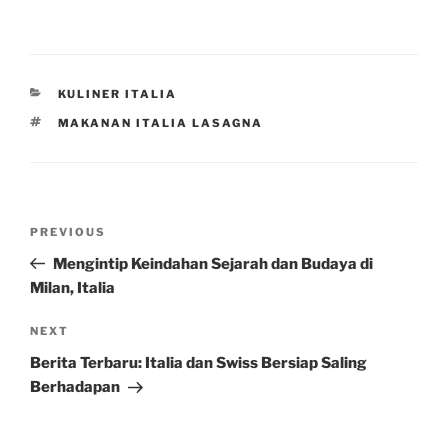
CATEGORIES
KULINER ITALIA
TAGS
MAKANAN ITALIA LASAGNA
Post
Previous
PREVIOUS
navigation
Post
Mengintip Keindahan Sejarah dan Budaya di
Milan, Italia
Next
NEXT
Post
Berita Terbaru: Italia dan Swiss Bersiap Saling
Berhadapan