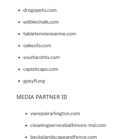
drogopets.com
ediblechalk.com
tabletennisnearme.com
oaksofa.com
soultacohtx.com
capishcaps.com
gpsyfl.org
MEDIA PARTNER III
vwrepairarlington.com
cleaningservicebaltimore-md.com
beckslandscapeandfence.com