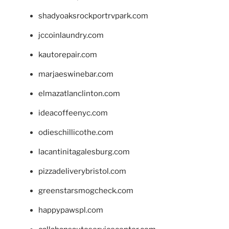
shadyoaksrockportrvpark.com
jccoinlaundry.com
kautorepair.com
marjaeswinebar.com
elmazatlanclinton.com
ideacoffeenyc.com
odieschillicothe.com
lacantinitagalesburg.com
pizzadeliverybristol.com
greenstarsmogcheck.com
happypawspl.com