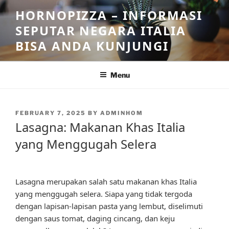
Skip
HORNOPIZZA – INFORMASI
to
SEPUTAR NEGARA ITALIA
content
BISA ANDA KUNJUNGI
Menu
POSTED
FEBRUARY 7, 2025
BY
ADMINHOM
ON
Lasagna: Makanan Khas Italia
yang Menggugah Selera
Lasagna merupakan salah satu makanan khas Italia
yang menggugah selera. Siapa yang tidak tergoda
dengan lapisan-lapisan pasta yang lembut, diselimuti
dengan saus tomat, daging cincang, dan keju