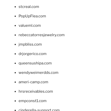
stcreal.com
PopUpFlea.com
valueml.com
rebeccatorresjewelry.com
jmpbliss.com
drjorgerico.com
queensushipa.com
wendyweimerdds.com
ameri-camp.com
hrsreceivables.com
empconst1.com
cinderella-support.com