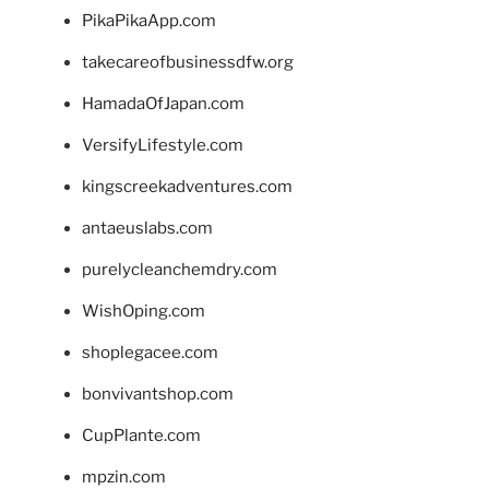
PikaPikaApp.com
takecareofbusinessdfw.org
HamadaOfJapan.com
VersifyLifestyle.com
kingscreekadventures.com
antaeuslabs.com
purelycleanchemdry.com
WishOping.com
shoplegacee.com
bonvivantshop.com
CupPlante.com
mpzin.com