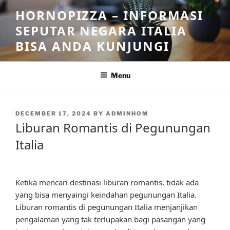
Skip
HORNOPIZZA – INFORMASI
to
SEPUTAR NEGARA ITALIA
content
BISA ANDA KUNJUNGI
Menu
POSTED
DECEMBER 17, 2024
BY
ADMINHOM
ON
Liburan Romantis di Pegunungan
Italia
Ketika mencari destinasi liburan romantis, tidak ada
yang bisa menyaingi keindahan pegunungan Italia.
Liburan romantis di pegunungan Italia menjanjikan
pengalaman yang tak terlupakan bagi pasangan yang