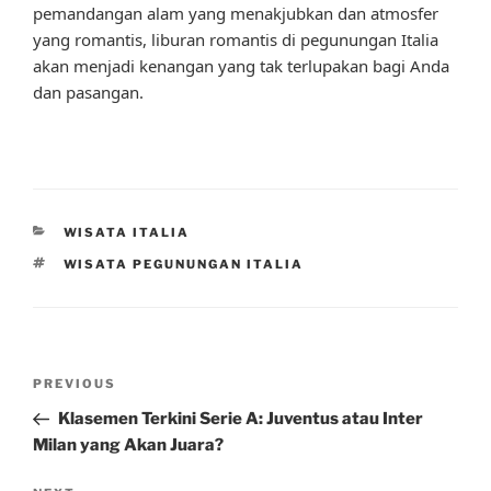
pemandangan alam yang menakjubkan dan atmosfer
yang romantis, liburan romantis di pegunungan Italia
akan menjadi kenangan yang tak terlupakan bagi Anda
dan pasangan.
CATEGORIES
WISATA ITALIA
TAGS
WISATA PEGUNUNGAN ITALIA
Post
Previous
PREVIOUS
navigation
Post
Klasemen Terkini Serie A: Juventus atau Inter
Milan yang Akan Juara?