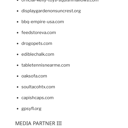
displaygardenonsuncrest.org
bbq-empire-usa.com
feedstoreva.com
drogopets.com
ediblechalk.com
tabletennisnearme.com
oaksofa.com
soultacohtx.com
capishcaps.com
gpsyfl.org
MEDIA PARTNER III