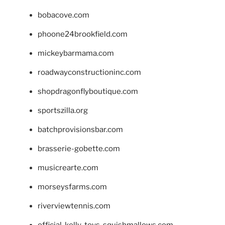
bobacove.com
phoone24brookfield.com
mickeybarmama.com
roadwayconstructioninc.com
shopdragonflyboutique.com
sportszilla.org
batchprovisionsbar.com
brasserie-gobette.com
musicrearte.com
morseysfarms.com
riverviewtennis.com
official-kelly-toys-squishmallows.com