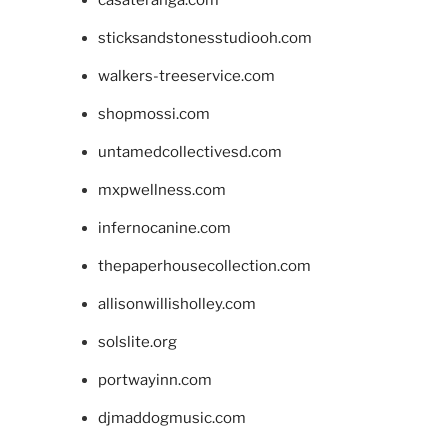
casateranga.com
sticksandstonesstudiooh.com
walkers-treeservice.com
shopmossi.com
untamedcollectivesd.com
mxpwellness.com
infernocanine.com
thepaperhousecollection.com
allisonwillisholley.com
solslite.org
portwayinn.com
djmaddogmusic.com