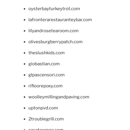
oysterbayturkeytrot.com
lafronterarestauranteybar.com
lilyandrosetearoom.com
olivesburgberrypatch.com
theslushkids.com
giobastian.com
glpascensori.com
rifloorepoxy.com
woolleymillingandpaving.com
uptonpvd.com
2troublegrill.com