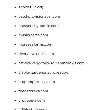
sportszilla.org
batchprovisionsbar.com
brasserie-gobette.com
musicrearte.com
morseysfarms.com
riverviewtennis.com
official-kelly-toys-squishmallows.com
displaygardenonsuncrest.org
bbq-empire-usa.com
feedstoreva.com
drogopets.com
ediblechalk.com