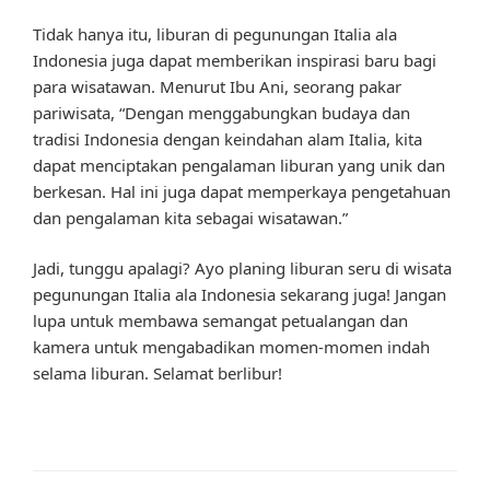
Tidak hanya itu, liburan di pegunungan Italia ala
Indonesia juga dapat memberikan inspirasi baru bagi
para wisatawan. Menurut Ibu Ani, seorang pakar
pariwisata, “Dengan menggabungkan budaya dan
tradisi Indonesia dengan keindahan alam Italia, kita
dapat menciptakan pengalaman liburan yang unik dan
berkesan. Hal ini juga dapat memperkaya pengetahuan
dan pengalaman kita sebagai wisatawan.”
Jadi, tunggu apalagi? Ayo planing liburan seru di wisata
pegunungan Italia ala Indonesia sekarang juga! Jangan
lupa untuk membawa semangat petualangan dan
kamera untuk mengabadikan momen-momen indah
selama liburan. Selamat berlibur!