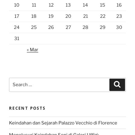
10
11
12
13
14
15
16
17
18
19
20
21
22
23
24
25
26
27
28
29
30
31
« Mar
Search
Search
for:
RECENT POSTS
Keindahan dan Sejarah Palazzo Vecchio di Florence
Menelusuri Keindahan Seni di Galeri Uffizi: