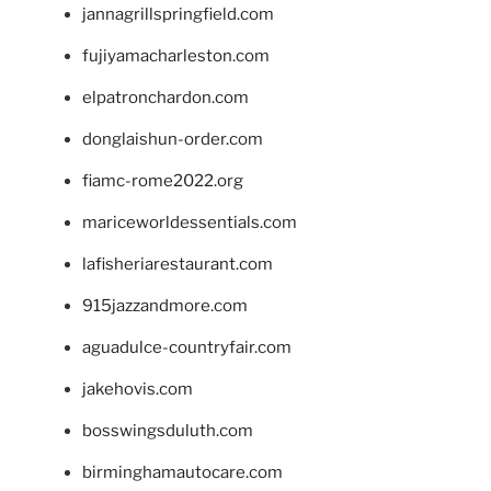
jannagrillspringfield.com
fujiyamacharleston.com
elpatronchardon.com
donglaishun-order.com
fiamc-rome2022.org
mariceworldessentials.com
lafisheriarestaurant.com
915jazzandmore.com
aguadulce-countryfair.com
jakehovis.com
bosswingsduluth.com
birminghamautocare.com