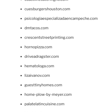
cuesburgershouston.com
psicologiaespecializadaencampeche.com
dmtacos.com
crescentstreetprinting.com
hornopizza.com
driveadragster.com
hematologa.com
lizaivanov.com
guesttinyhomes.com
home-plow-by-meyer.com
palatelatincuisine.com