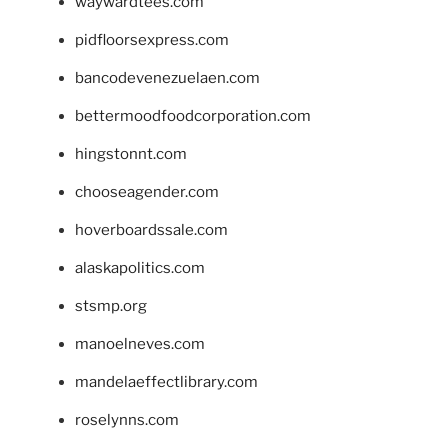
waywardtees.com
pidfloorsexpress.com
bancodevenezuelaen.com
bettermoodfoodcorporation.com
hingstonnt.com
chooseagender.com
hoverboardssale.com
alaskapolitics.com
stsmp.org
manoelneves.com
mandelaeffectlibrary.com
roselynns.com