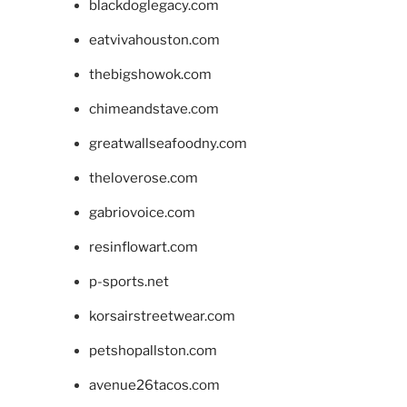
blackdoglegacy.com
eatvivahouston.com
thebigshowok.com
chimeandstave.com
greatwallseafoodny.com
theloverose.com
gabriovoice.com
resinflowart.com
p-sports.net
korsairstreetwear.com
petshopallston.com
avenue26tacos.com