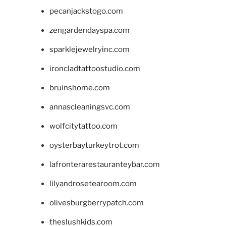
pecanjackstogo.com
zengardendayspa.com
sparklejewelryinc.com
ironcladtattoostudio.com
bruinshome.com
annascleaningsvc.com
wolfcitytattoo.com
oysterbayturkeytrot.com
lafronterarestauranteybar.com
lilyandrosetearoom.com
olivesburgberrypatch.com
theslushkids.com