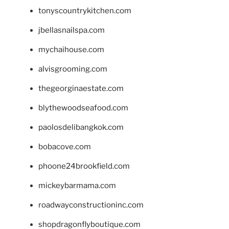
tonyscountrykitchen.com
jbellasnailspa.com
mychaihouse.com
alvisgrooming.com
thegeorginaestate.com
blythewoodseafood.com
paolosdelibangkok.com
bobacove.com
phoone24brookfield.com
mickeybarmama.com
roadwayconstructioninc.com
shopdragonflyboutique.com