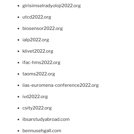
girisimselradyoloji2022.org
utcd2022.org
biosensor2022.org
ialp2022.org
klivet2022.org
ifac-hms2022.org
taoms2022.org
iias-euromena-conference2022.org
ivd2022.org
csity2022.org
ibsarstudyabroad.com
bennusehgall.com