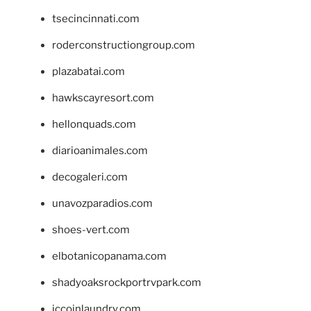
tsecincinnati.com
roderconstructiongroup.com
plazabatai.com
hawkscayresort.com
hellonquads.com
diarioanimales.com
decogaleri.com
unavozparadios.com
shoes-vert.com
elbotanicopanama.com
shadyoaksrockportrvpark.com
jccoinlaundry.com