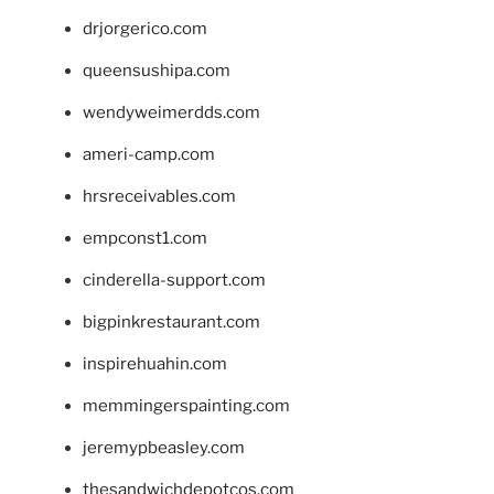
drjorgerico.com
queensushipa.com
wendyweimerdds.com
ameri-camp.com
hrsreceivables.com
empconst1.com
cinderella-support.com
bigpinkrestaurant.com
inspirehuahin.com
memmingerspainting.com
jeremypbeasley.com
thesandwichdepotcos.com