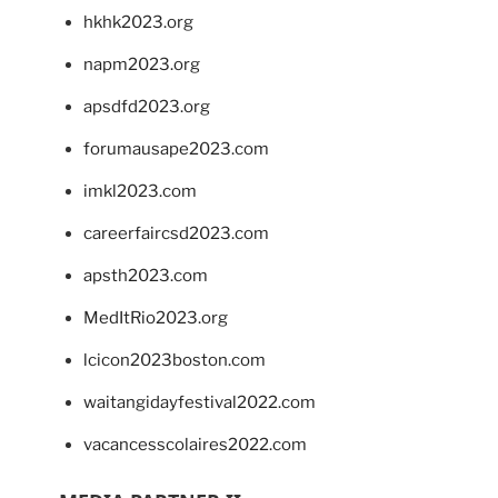
hkhk2023.org
napm2023.org
apsdfd2023.org
forumausape2023.com
imkl2023.com
careerfaircsd2023.com
apsth2023.com
MedItRio2023.org
lcicon2023boston.com
waitangidayfestival2022.com
vacancesscolaires2022.com