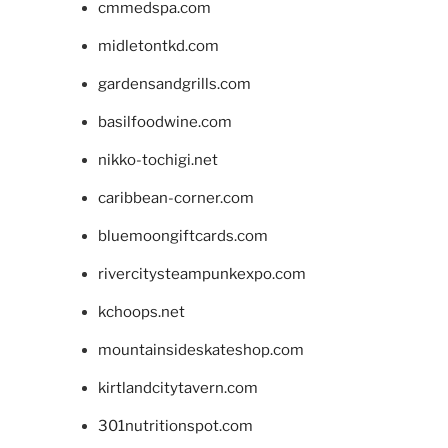
cmmedspa.com
midletontkd.com
gardensandgrills.com
basilfoodwine.com
nikko-tochigi.net
caribbean-corner.com
bluemoongiftcards.com
rivercitysteampunkexpo.com
kchoops.net
mountainsideskateshop.com
kirtlandcitytavern.com
301nutritionspot.com