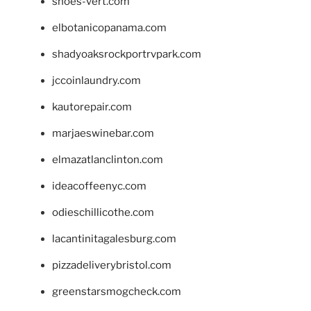
shoes-vert.com
elbotanicopanama.com
shadyoaksrockportrvpark.com
jccoinlaundry.com
kautorepair.com
marjaeswinebar.com
elmazatlanclinton.com
ideacoffeenyc.com
odieschillicothe.com
lacantinitagalesburg.com
pizzadeliverybristol.com
greenstarsmogcheck.com