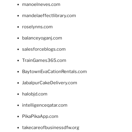
manoelneves.com
mandelaeffectlibrary.com
roselynns.com
balanceyoganj.com
salesforceblogs.com
TrainGames365.com
BaytownEvaCationRentals.com
JabalpurCakeDelivery.com
halobjd.com
intelligenceqatar.com
PikaPikaApp.com
takecareofbusinessdfw.org