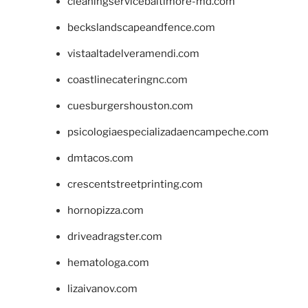
cleaningservicebaltimore-md.com
beckslandscapeandfence.com
vistaaltadelveramendi.com
coastlinecateringnc.com
cuesburgershouston.com
psicologiaespecializadaencampeche.com
dmtacos.com
crescentstreetprinting.com
hornopizza.com
driveadragster.com
hematologa.com
lizaivanov.com