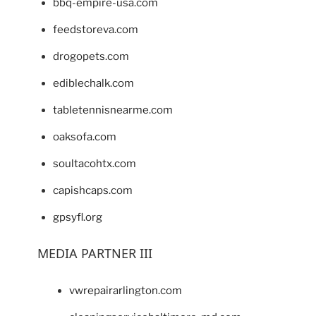
bbq-empire-usa.com
feedstoreva.com
drogopets.com
ediblechalk.com
tabletennisnearme.com
oaksofa.com
soultacohtx.com
capishcaps.com
gpsyfl.org
MEDIA PARTNER III
vwrepairarlington.com