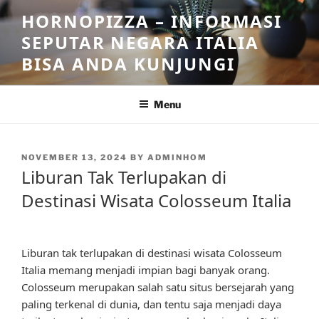
Skip
HORNOPIZZA – INFORMASI
to
SEPUTAR NEGARA ITALIA
content
BISA ANDA KUNJUNGI
Menu
POSTED
NOVEMBER 13, 2024
BY
ADMINHOM
ON
Liburan Tak Terlupakan di
Destinasi Wisata Colosseum Italia
Liburan tak terlupakan di destinasi wisata Colosseum
Italia memang menjadi impian bagi banyak orang.
Colosseum merupakan salah satu situs bersejarah yang
paling terkenal di dunia, dan tentu saja menjadi daya