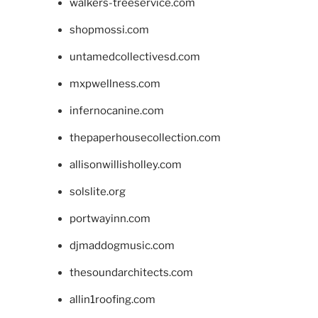
walkers-treeservice.com
shopmossi.com
untamedcollectivesd.com
mxpwellness.com
infernocanine.com
thepaperhousecollection.com
allisonwillisholley.com
solslite.org
portwayinn.com
djmaddogmusic.com
thesoundarchitects.com
allin1roofing.com