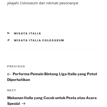
jelajahi Colosseum dan nikmati pesonanya!
CATEGORIES
WISATA ITALIA
TAGS
WISATA ITALIA COLOSSEUM
Post
Previous
PREVIOUS
navigation
Post
Performa Pemain Bintang Liga Italia yang Patut
Diperhatikan
Next
NEXT
Post
Makanan Italia yang Cocok untuk Pesta atau Acara
Spesial