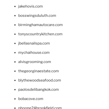
jakehovis.com
bosswingsduluth.com
birminghamautocare.com
tonyscountrykitchen.com
jbellasnailspa.com
mychaihouse.com
alvisgrooming.com
thegeorginaestate.com
blythewoodseafood.com
paolosdelibangkok.com
bobacove.com
phoone24brookfield.com