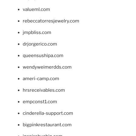
valueml.com
rebeccatorresjewelry.com
jmpbliss.com
drjorgerico.com
queensushipa.com
wendyweimerdds.com
ameri-camp.com
hrsreceivables.com
empconst1.com
cinderella-support.com
bigpinkrestaurant.com