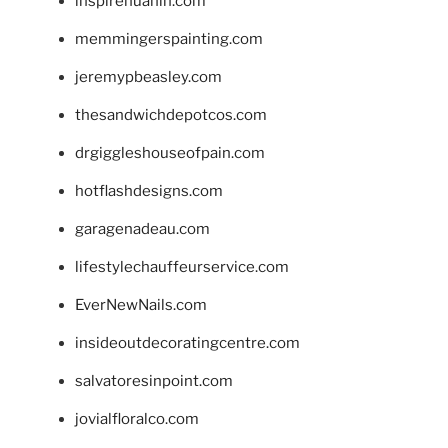
inspirehuahin.com
memmingerspainting.com
jeremypbeasley.com
thesandwichdepotcos.com
drgiggleshouseofpain.com
hotflashdesigns.com
garagenadeau.com
lifestylechauffeurservice.com
EverNewNails.com
insideoutdecoratingcentre.com
salvatoresinpoint.com
jovialfloralco.com