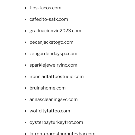
tios-tacos.com
cafecito-satx.com
graduacionviu2023.com
pecanjackstogo.com
zengardendayspa.com
sparklejewelryinc.com
ironcladtattoostudio.com
bruinshome.com
annascleaningsvc.com
wolfcitytattoo.com
oysterbayturkeytrot.com
lafronterarestauranteybar.com