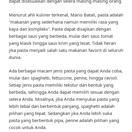
dapat disesuaikan dengan selera masing-masing orang.
Menurut ahli kuliner terkenal, Mario Batali, pasta adalah
“makanan yang sederhana namun memiliki rasa yang
kaya dan kompleks”. Pasta dapat disajikan dengan
berbagai saus yang berbeda, mulai dari saus tomat
yang klasik hingga saus krim yang lezat. Tidak heran
jika pasta menjadi salah satu makanan favorit di seluruh
dunia.
Ada berbagai macam jenis pasta yang dapat Anda coba,
mulai dari spaghetti, fettuccine, penne, hingga ravioli.
Setiap jenis pasta memiliki tekstur dan bentuk yang
berbeda, sehingga Anda dapat memilih sesuai dengan
selera Anda. Misalnya, jika Anda menyukai pasta yang
lebih tebal dan berbentuk panjang, spaghetti adalah
pilihan yang tepat. Sedangkan jika Anda lebih suka
pasta yang berbentuk pipa, penne adalah pilihan yang
cocok untuk Anda.