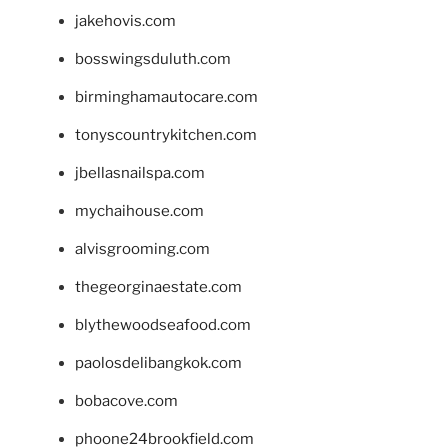
jakehovis.com
bosswingsduluth.com
birminghamautocare.com
tonyscountrykitchen.com
jbellasnailspa.com
mychaihouse.com
alvisgrooming.com
thegeorginaestate.com
blythewoodseafood.com
paolosdelibangkok.com
bobacove.com
phoone24brookfield.com