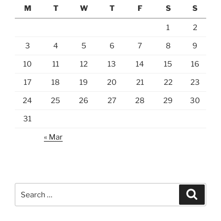
M
T
W
T
F
S
S
1
2
3
4
5
6
7
8
9
10
11
12
13
14
15
16
17
18
19
20
21
22
23
24
25
26
27
28
29
30
31
« Mar
Search
Search
for: