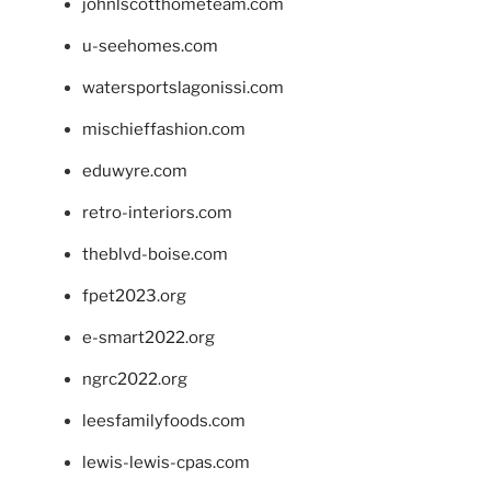
johnlscotthometeam.com
u-seehomes.com
watersportslagonissi.com
mischieffashion.com
eduwyre.com
retro-interiors.com
theblvd-boise.com
fpet2023.org
e-smart2022.org
ngrc2022.org
leesfamilyfoods.com
lewis-lewis-cpas.com