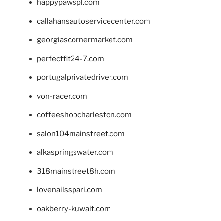
happypawspl.com
callahansautoservicecenter.com
georgiascornermarket.com
perfectfit24-7.com
portugalprivatedriver.com
von-racer.com
coffeeshopcharleston.com
salon104mainstreet.com
alkaspringswater.com
318mainstreet8h.com
lovenailsspari.com
oakberry-kuwait.com