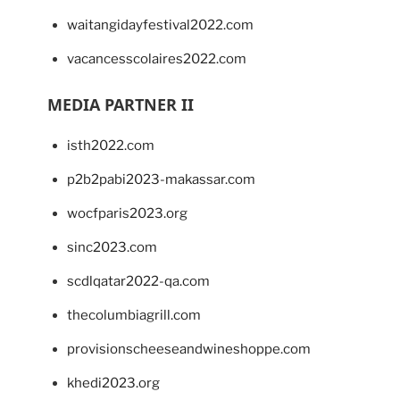
waitangidayfestival2022.com
vacancesscolaires2022.com
MEDIA PARTNER II
isth2022.com
p2b2pabi2023-makassar.com
wocfparis2023.org
sinc2023.com
scdlqatar2022-qa.com
thecolumbiagrill.com
provisionscheeseandwineshoppe.com
khedi2023.org