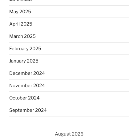
May 2025
April 2025
March 2025
February 2025
January 2025
December 2024
November 2024
October 2024
September 2024
August 2026