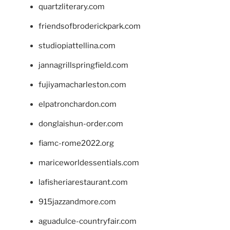
quartzliterary.com
friendsofbroderickpark.com
studiopiattellina.com
jannagrillspringfield.com
fujiyamacharleston.com
elpatronchardon.com
donglaishun-order.com
fiamc-rome2022.org
mariceworldessentials.com
lafisheriarestaurant.com
915jazzandmore.com
aguadulce-countryfair.com