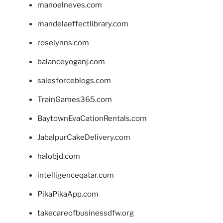
manoelneves.com
mandelaeffectlibrary.com
roselynns.com
balanceyoganj.com
salesforceblogs.com
TrainGames365.com
BaytownEvaCationRentals.com
JabalpurCakeDelivery.com
halobjd.com
intelligenceqatar.com
PikaPikaApp.com
takecareofbusinessdfw.org