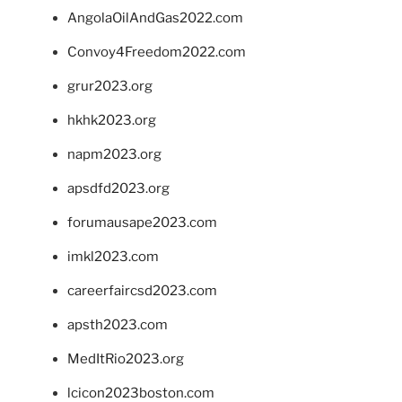
AngolaOilAndGas2022.com
Convoy4Freedom2022.com
grur2023.org
hkhk2023.org
napm2023.org
apsdfd2023.org
forumausape2023.com
imkl2023.com
careerfaircsd2023.com
apsth2023.com
MedItRio2023.org
lcicon2023boston.com