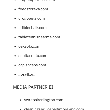
feedstoreva.com
drogopets.com
ediblechalk.com
tabletennisnearme.com
oaksofa.com
soultacohtx.com
capishcaps.com
gpsyfl.org
MEDIA PARTNER III
vwrepairarlington.com
cleaningservicebaltimore-md.com