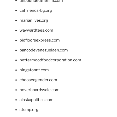
unboundedthefilm.com
catfriends-bg.org
marianlives.org
waywardtees.com
pidfloorsexpress.com
bancodevenezuelaen.com
bettermoodfoodcorporation.com
hingstonnt.com
chooseagender.com
hoverboardssale.com
alaskapolitics.com
stsmp.org