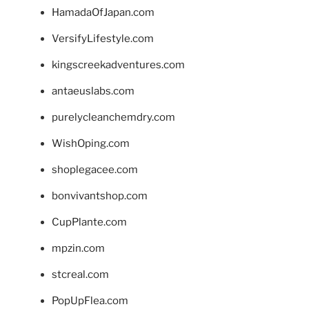
HamadaOfJapan.com
VersifyLifestyle.com
kingscreekadventures.com
antaeuslabs.com
purelycleanchemdry.com
WishOping.com
shoplegacee.com
bonvivantshop.com
CupPlante.com
mpzin.com
stcreal.com
PopUpFlea.com