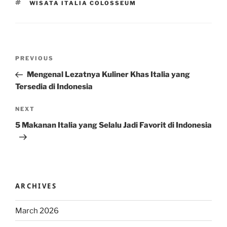
TAGS
WISATA ITALIA COLOSSEUM
Post
Previous
PREVIOUS
navigation
Post
Mengenal Lezatnya Kuliner Khas Italia yang
Tersedia di Indonesia
Next
NEXT
Post
5 Makanan Italia yang Selalu Jadi Favorit di Indonesia
ARCHIVES
March 2026