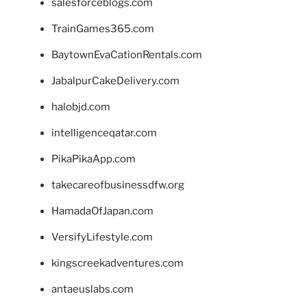
salesforceblogs.com
TrainGames365.com
BaytownEvaCationRentals.com
JabalpurCakeDelivery.com
halobjd.com
intelligenceqatar.com
PikaPikaApp.com
takecareofbusinessdfw.org
HamadaOfJapan.com
VersifyLifestyle.com
kingscreekadventures.com
antaeuslabs.com