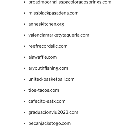
broadmoornailsspacoloradosprings.com
missblackpasadena.com
anneskitchen.org
valenciamarketytaqueria.com
reefrecordsllc.com
alawaffle.com
aryouthfishing.com
united-basketball.com
tios-tacos.com
cafecito-satx.com
graduacionviu2023.com
pecanjackstogo.com