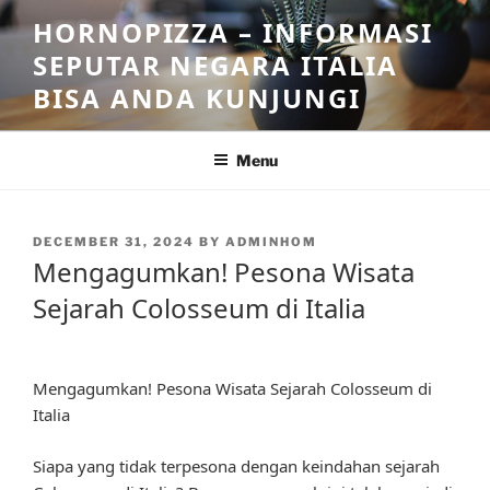
Skip
HORNOPIZZA – INFORMASI
to
SEPUTAR NEGARA ITALIA
content
BISA ANDA KUNJUNGI
Menu
POSTED
DECEMBER 31, 2024
BY
ADMINHOM
ON
Mengagumkan! Pesona Wisata
Sejarah Colosseum di Italia
Mengagumkan! Pesona Wisata Sejarah Colosseum di
Italia
Siapa yang tidak terpesona dengan keindahan sejarah