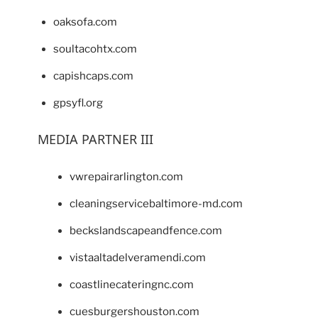
oaksofa.com
soultacohtx.com
capishcaps.com
gpsyfl.org
MEDIA PARTNER III
vwrepairarlington.com
cleaningservicebaltimore-md.com
beckslandscapeandfence.com
vistaaltadelveramendi.com
coastlinecateringnc.com
cuesburgershouston.com