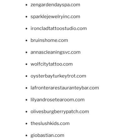
zengardendayspa.com
sparklejewelryinc.com
ironcladtattoostudio.com
bruinshome.com
annascleaningsvc.com
wolfcitytattoo.com
oysterbayturkeytrot.com
lafronterarestauranteybar.com
lilyandrosetearoom.com
olivesburgberrypatch.com
theslushkids.com
giobastian.com