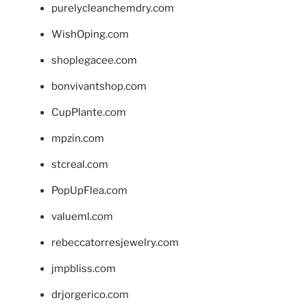
purelycleanchemdry.com
WishOping.com
shoplegacee.com
bonvivantshop.com
CupPlante.com
mpzin.com
stcreal.com
PopUpFlea.com
valueml.com
rebeccatorresjewelry.com
jmpbliss.com
drjorgerico.com