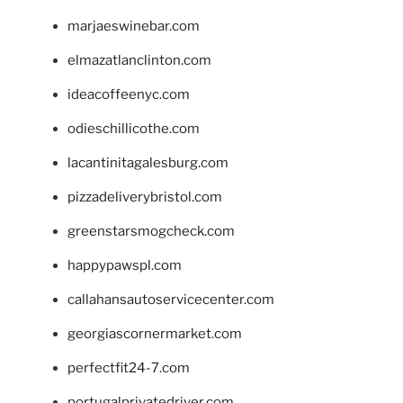
marjaeswinebar.com
elmazatlanclinton.com
ideacoffeenyc.com
odieschillicothe.com
lacantinitagalesburg.com
pizzadeliverybristol.com
greenstarsmogcheck.com
happypawspl.com
callahansautoservicecenter.com
georgiascornermarket.com
perfectfit24-7.com
portugalprivatedriver.com