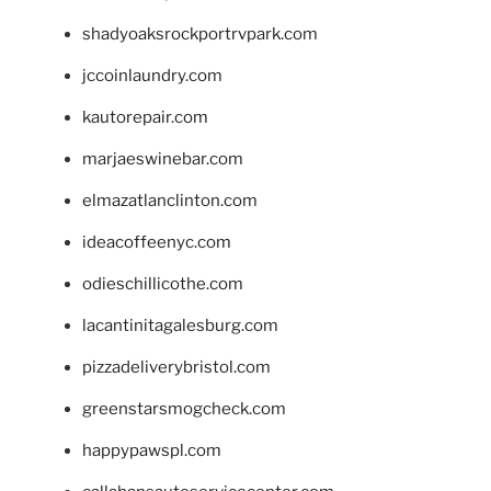
shadyoaksrockportrvpark.com
jccoinlaundry.com
kautorepair.com
marjaeswinebar.com
elmazatlanclinton.com
ideacoffeenyc.com
odieschillicothe.com
lacantinitagalesburg.com
pizzadeliverybristol.com
greenstarsmogcheck.com
happypawspl.com