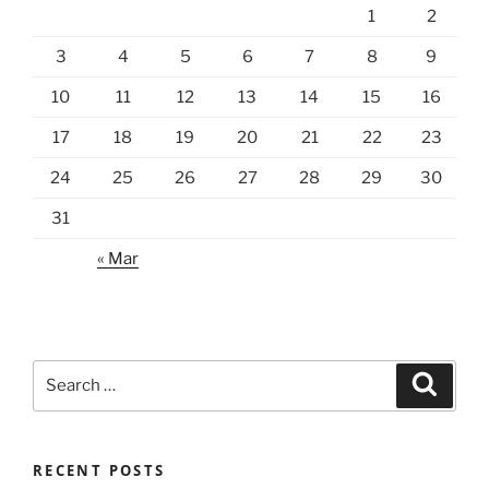
1
2
3
4
5
6
7
8
9
10
11
12
13
14
15
16
17
18
19
20
21
22
23
24
25
26
27
28
29
30
31
« Mar
Search
Search
for:
RECENT POSTS