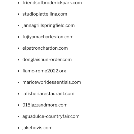
friendsofbroderickpark.com
studiopiattellina.com
jannagrillspringfield.com
fujiyamacharleston.com
elpatronchardon.com
donglaishun-order.com
fiamc-rome2022.org
mariceworldessentials.com
lafisheriarestaurant.com
915jazzandmore.com
aguadulce-countryfair.com
jakehovis.com