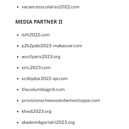
vacancesscolaires2022.com
MEDIA PARTNER II
isth2022.com
p2b2pabi2023-makassar.com
wocfparis2023.org
sinc2023.com
scdlqatar2022-qa.com
thecolumbiagrill.com
provisionscheeseandwineshoppe.com
khedi2023.org
akademikgeriatri2023.org