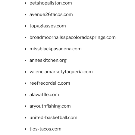
petshopallston.com
avenue26tacos.com
topgglasses.com
broadmoornailsspacoloradosprings.com
missblackpasadena.com
anneskitchen.org
valenciamarketytaqueria.com
reefrecordsllc.com
alawaffle.com
aryouthfishing.com
united-basketball.com
tios-tacos.com