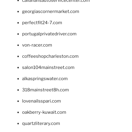
callahansautoservicecenter.com
georgiascornermarket.com
perfectfit24-7.com
portugalprivatedriver.com
von-racer.com
coffeeshopcharleston.com
salon104mainstreet.com
alkaspringswater.com
318mainstreet8h.com
lovenailsspari.com
oakberry-kuwait.com
quartzliterary.com