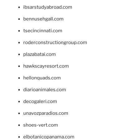
ibsarstudyabroad.com
bennusehgall.com
tsecincinnati.com
roderconstructiongroup.com
plazabatai.com
hawkscayresort.com
hellonquads.com
diarioanimales.com
decogaleri.com
unavozparadios.com
shoes-vert.com
elbotanicopanama.com