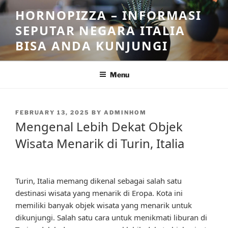
Skip
HORNOPIZZA – INFORMASI
to
SEPUTAR NEGARA ITALIA
content
BISA ANDA KUNJUNGI
Menu
POSTED
FEBRUARY 13, 2025
BY
ADMINHOM
ON
Mengenal Lebih Dekat Objek
Wisata Menarik di Turin, Italia
Turin, Italia memang dikenal sebagai salah satu
destinasi wisata yang menarik di Eropa. Kota ini
memiliki banyak objek wisata yang menarik untuk
dikunjungi. Salah satu cara untuk menikmati liburan di