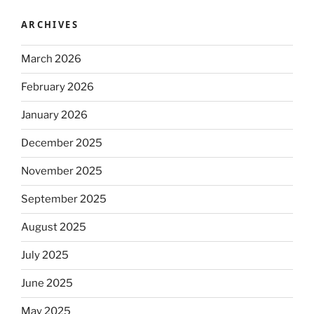
ARCHIVES
March 2026
February 2026
January 2026
December 2025
November 2025
September 2025
August 2025
July 2025
June 2025
May 2025