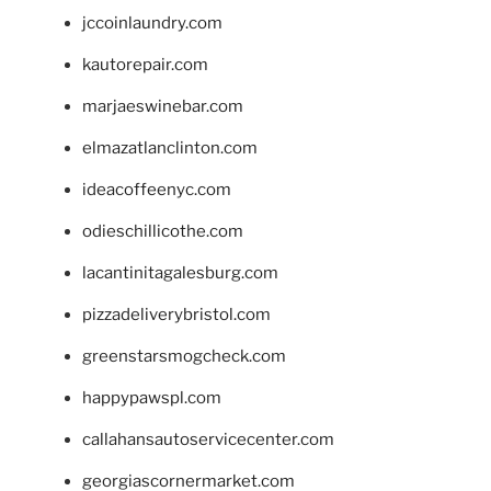
jccoinlaundry.com
kautorepair.com
marjaeswinebar.com
elmazatlanclinton.com
ideacoffeenyc.com
odieschillicothe.com
lacantinitagalesburg.com
pizzadeliverybristol.com
greenstarsmogcheck.com
happypawspl.com
callahansautoservicecenter.com
georgiascornermarket.com