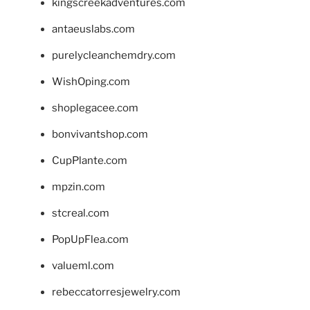
kingscreekadventures.com
antaeuslabs.com
purelycleanchemdry.com
WishOping.com
shoplegacee.com
bonvivantshop.com
CupPlante.com
mpzin.com
stcreal.com
PopUpFlea.com
valueml.com
rebeccatorresjewelry.com