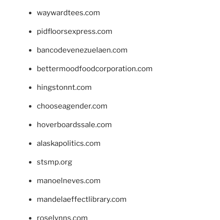
waywardtees.com
pidfloorsexpress.com
bancodevenezuelaen.com
bettermoodfoodcorporation.com
hingstonnt.com
chooseagender.com
hoverboardssale.com
alaskapolitics.com
stsmp.org
manoelneves.com
mandelaeffectlibrary.com
roselynns.com