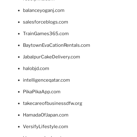
balanceyoganj.com
salesforceblogs.com
TrainGames365.com
BaytownEvaCationRentals.com
JabalpurCakeDelivery.com
halobjd.com
intelligenceqatar.com
PikaPikaApp.com
takecareofbusinessdfw.org
HamadaOfJapan.com
VersifyLifestyle.com