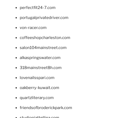
perfectfit24-7.com
portugalprivatedriver.com
von-racer.com
coffeeshopcharleston.com
salon104mainstreet.com
alkaspringswater.com
318mainstreet8h.com
lovenailsspari.com
oakberry-kuwait.com
quartzliterary.com
friendsofbroderickpark.com
studiopiattellina.com