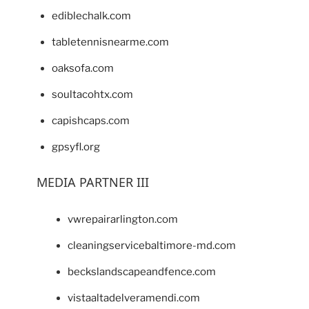
ediblechalk.com
tabletennisnearme.com
oaksofa.com
soultacohtx.com
capishcaps.com
gpsyfl.org
MEDIA PARTNER III
vwrepairarlington.com
cleaningservicebaltimore-md.com
beckslandscapeandfence.com
vistaaltadelveramendi.com