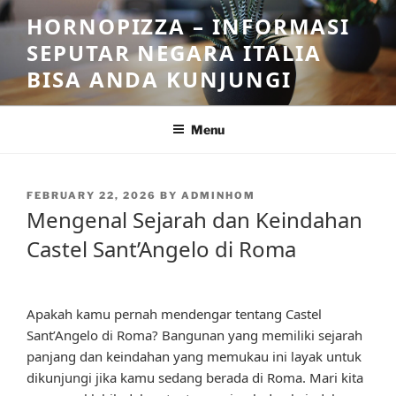
Skip
HORNOPIZZA – INFORMASI
to
SEPUTAR NEGARA ITALIA
content
BISA ANDA KUNJUNGI
Menu
POSTED
FEBRUARY 22, 2026
BY
ADMINHOM
ON
Mengenal Sejarah dan Keindahan
Castel Sant’Angelo di Roma
Apakah kamu pernah mendengar tentang Castel
Sant’Angelo di Roma? Bangunan yang memiliki sejarah
panjang dan keindahan yang memukau ini layak untuk
dikunjungi jika kamu sedang berada di Roma. Mari kita