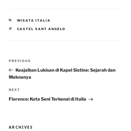
CATEGORIES
WISATA ITALIA
TAGS
CASTEL SANT ANGELO
Post
Previous
PREVIOUS
navigation
Post
Keajaiban Lukisan di Kapel Sistine: Sejarah dan
Maknanya
Next
NEXT
Post
Florence: Kota Seni Terkenal di Italia
ARCHIVES