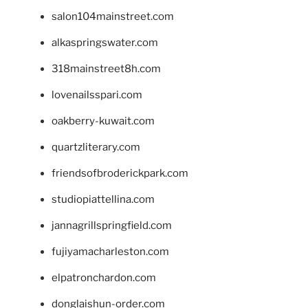
salon104mainstreet.com
alkaspringswater.com
318mainstreet8h.com
lovenailsspari.com
oakberry-kuwait.com
quartzliterary.com
friendsofbroderickpark.com
studiopiattellina.com
jannagrillspringfield.com
fujiyamacharleston.com
elpatronchardon.com
donglaishun-order.com