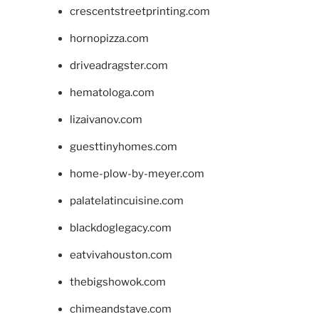
crescentstreetprinting.com
hornopizza.com
driveadragster.com
hematologa.com
lizaivanov.com
guesttinyhomes.com
home-plow-by-meyer.com
palatelatincuisine.com
blackdoglegacy.com
eatvivahouston.com
thebigshowok.com
chimeandstave.com