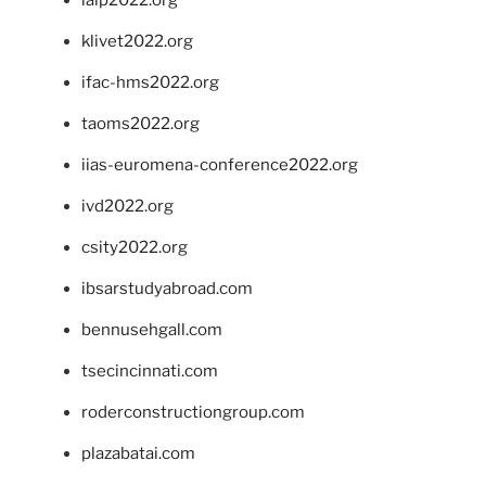
klivet2022.org
ifac-hms2022.org
taoms2022.org
iias-euromena-conference2022.org
ivd2022.org
csity2022.org
ibsarstudyabroad.com
bennusehgall.com
tsecincinnati.com
roderconstructiongroup.com
plazabatai.com