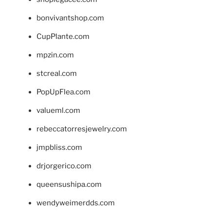
bonvivantshop.com
CupPlante.com
mpzin.com
stcreal.com
PopUpFlea.com
valueml.com
rebeccatorresjewelry.com
jmpbliss.com
drjorgerico.com
queensushipa.com
wendyweimerdds.com