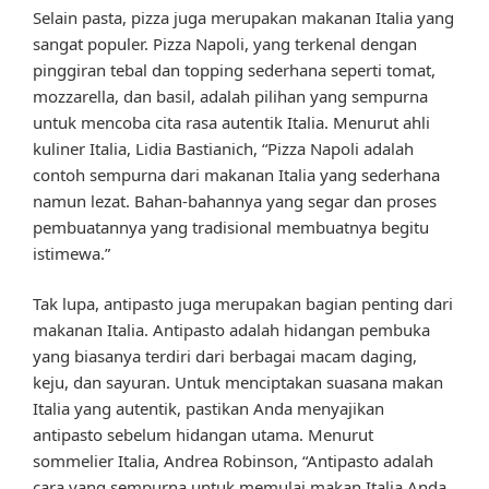
Selain pasta, pizza juga merupakan makanan Italia yang
sangat populer. Pizza Napoli, yang terkenal dengan
pinggiran tebal dan topping sederhana seperti tomat,
mozzarella, dan basil, adalah pilihan yang sempurna
untuk mencoba cita rasa autentik Italia. Menurut ahli
kuliner Italia, Lidia Bastianich, “Pizza Napoli adalah
contoh sempurna dari makanan Italia yang sederhana
namun lezat. Bahan-bahannya yang segar dan proses
pembuatannya yang tradisional membuatnya begitu
istimewa.”
Tak lupa, antipasto juga merupakan bagian penting dari
makanan Italia. Antipasto adalah hidangan pembuka
yang biasanya terdiri dari berbagai macam daging,
keju, dan sayuran. Untuk menciptakan suasana makan
Italia yang autentik, pastikan Anda menyajikan
antipasto sebelum hidangan utama. Menurut
sommelier Italia, Andrea Robinson, “Antipasto adalah
cara yang sempurna untuk memulai makan Italia Anda.