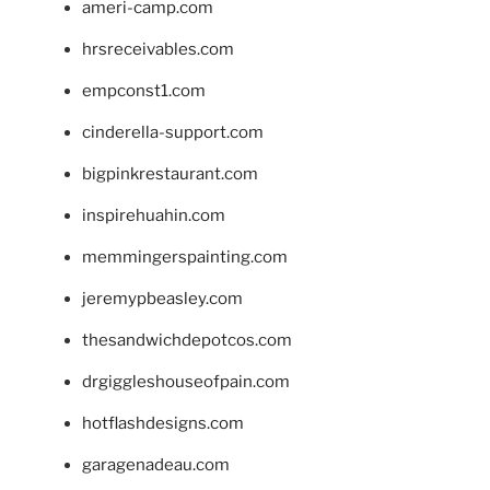
ameri-camp.com
hrsreceivables.com
empconst1.com
cinderella-support.com
bigpinkrestaurant.com
inspirehuahin.com
memmingerspainting.com
jeremypbeasley.com
thesandwichdepotcos.com
drgiggleshouseofpain.com
hotflashdesigns.com
garagenadeau.com