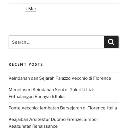
« Mar
Search
Search
for:
RECENT POSTS
Keindahan dan Sejarah Palazzo Vecchio di Florence
Menelusuri Keindahan Seni di Galeri Uffizi:
Petualangan Budaya di Italia
Ponte Vecchio: Jembatan Bersejarah di Florence, Italia
Keajaiban Arsitektur Duomo Firenze: Simbol
Keagungan Renaissance