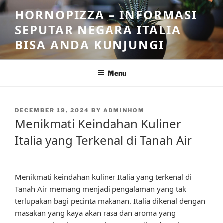
Skip
HORNOPIZZA – INFORMASI
to
SEPUTAR NEGARA ITALIA
content
BISA ANDA KUNJUNGI
Menu
POSTED
DECEMBER 19, 2024
BY
ADMINHOM
ON
Menikmati Keindahan Kuliner
Italia yang Terkenal di Tanah Air
Menikmati keindahan kuliner Italia yang terkenal di
Tanah Air memang menjadi pengalaman yang tak
terlupakan bagi pecinta makanan. Italia dikenal dengan
masakan yang kaya akan rasa dan aroma yang