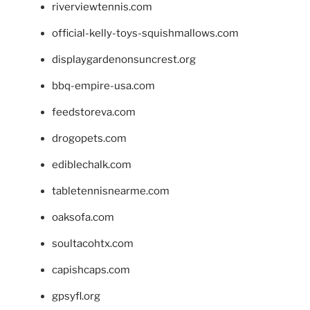
riverviewtennis.com
official-kelly-toys-squishmallows.com
displaygardenonsuncrest.org
bbq-empire-usa.com
feedstoreva.com
drogopets.com
ediblechalk.com
tabletennisnearme.com
oaksofa.com
soultacohtx.com
capishcaps.com
gpsyfl.org