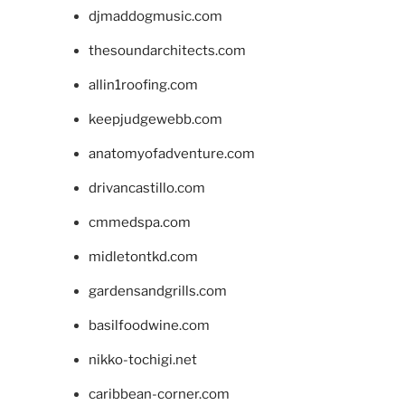
djmaddogmusic.com
thesoundarchitects.com
allin1roofing.com
keepjudgewebb.com
anatomyofadventure.com
drivancastillo.com
cmmedspa.com
midletontkd.com
gardensandgrills.com
basilfoodwine.com
nikko-tochigi.net
caribbean-corner.com