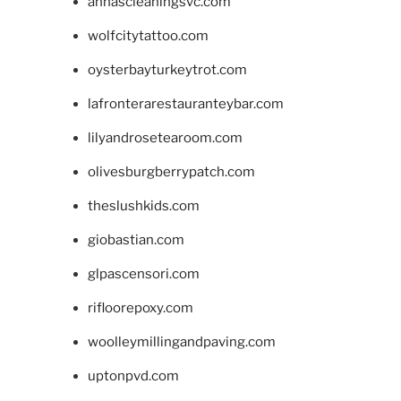
annascleaningsvc.com
wolfcitytattoo.com
oysterbayturkeytrot.com
lafronterarestauranteybar.com
lilyandrosetearoom.com
olivesburgberrypatch.com
theslushkids.com
giobastian.com
glpascensori.com
rifloorepoxy.com
woolleymillingandpaving.com
uptonpvd.com