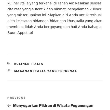
kuliner Italia yang terkenal di Tanah Air. Rasakan sensasi
cita rasa yang autentik dan nikmati pengalaman kuliner
yang tak terlupakan ini. Siapkan diri Anda untuk terbuai
oleh kelezatan hidangan-hidangan khas Italia yang akan
membuat lidah Anda bergoyang dan hati Anda bahagia.
Buon Appetito!
CATEGORIES
KULINER ITALIA
TAGS
MAKANAN ITALIA YANG TERKENAL
Post
Previous
PREVIOUS
navigation
Post
Menyegarkan Pikiran di Wisata Pegunungan