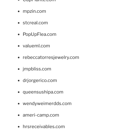
mpzin.com
stcreal.com
PopUpFlea.com
valueml.com
rebeccatorresjewelry.com
jmpbliss.com
drjorgerico.com
queensushipa.com
wendyweimerdds.com
ameri-camp.com
hrsreceivables.com