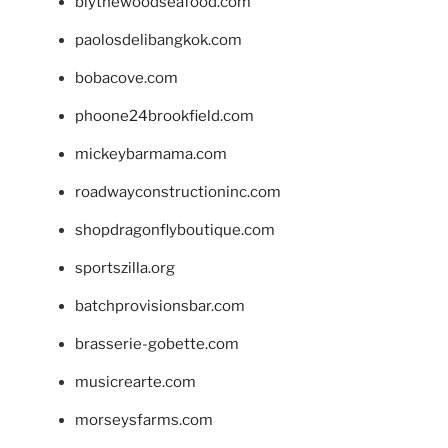
blythewoodseafood.com
paolosdelibangkok.com
bobacove.com
phoone24brookfield.com
mickeybarmama.com
roadwayconstructioninc.com
shopdragonflyboutique.com
sportszilla.org
batchprovisionsbar.com
brasserie-gobette.com
musicrearte.com
morseysfarms.com