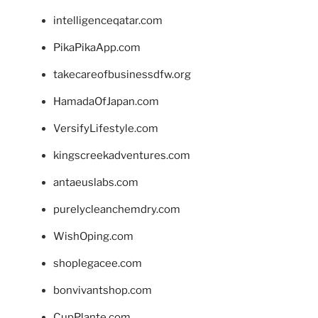
intelligenceqatar.com
PikaPikaApp.com
takecareofbusinessdfw.org
HamadaOfJapan.com
VersifyLifestyle.com
kingscreekadventures.com
antaeuslabs.com
purelycleanchemdry.com
WishOping.com
shoplegacee.com
bonvivantshop.com
CupPlante.com