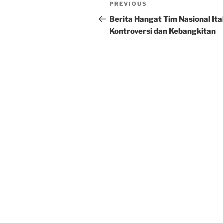
Post
Previous
PREVIOUS
navigation
Post
Berita Hangat Tim Nasional Ital
Kontroversi dan Kebangkitan