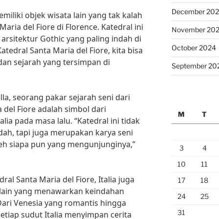
December 20
emiliki objek wisata lain yang tak kalah
aria del Fiore di Florence. Katedral ini
November 20
rsitektur Gothic yang paling indah di
October 2024
edral Santa Maria del Fiore, kita bisa
an sejarah yang tersimpan di
September 20
a, seorang pakar sejarah seni dari
 del Fiore adalah simbol dari
M
T
a pada masa lalu. “Katedral ini tidak
ah, tapi juga merupakan karya seni
leh siapa pun yang mengunjunginya,”
3
4
10
11
al Santa Maria del Fiore, Italia juga
17
18
a lain yang menawarkan keindahan
24
25
Dari Venesia yang romantis hingga
31
etiap sudut Italia menyimpan cerita