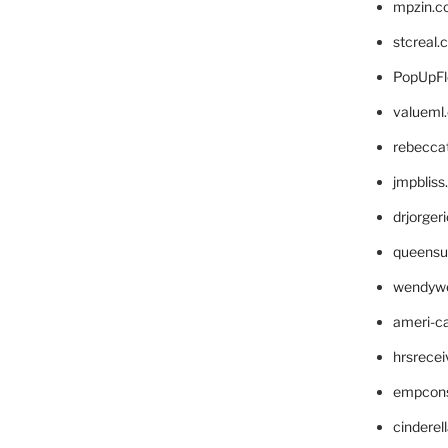
mpzin.c
stcreal.
PopUpFl
valueml
rebecca
jmpblis
drjorger
queensu
wendyw
ameri-
hrsrece
empcon
cinderel