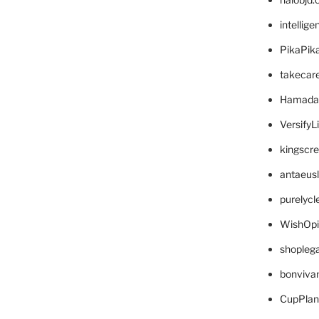
intellig
PikaPik
takecar
Hamada
VersifyL
kingscr
antaeus
purelyc
WishOp
shopleg
bonviva
CupPlan