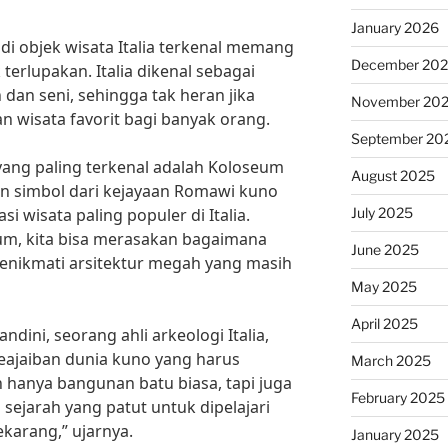
January 2026
di objek wisata Italia terkenal memang
December 20
erlupakan. Italia dikenal sebagai
 dan seni, sehingga tak heran jika
November 20
n wisata favorit bagi banyak orang.
September 20
a yang paling terkenal adalah Koloseum
August 2025
 simbol dari kejayaan Romawi kuno
July 2025
i wisata paling populer di Italia.
m, kita bisa merasakan bagaimana
June 2025
enikmati arsitektur megah yang masih
May 2025
April 2025
dini, seorang ahli arkeologi Italia,
eajaiban dunia kuno yang harus
March 2025
n hanya bangunan batu biasa, tapi juga
February 2025
sejarah yang patut untuk dipelajari
ekarang,” ujarnya.
January 2025