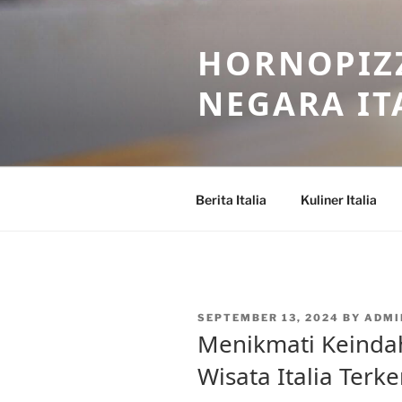
Skip
to
HORNOPIZZ
content
NEGARA IT
Berita Italia
Kuliner Italia
POSTED
SEPTEMBER 13, 2024
BY
ADMI
ON
Menikmati Keindah
Wisata Italia Terke