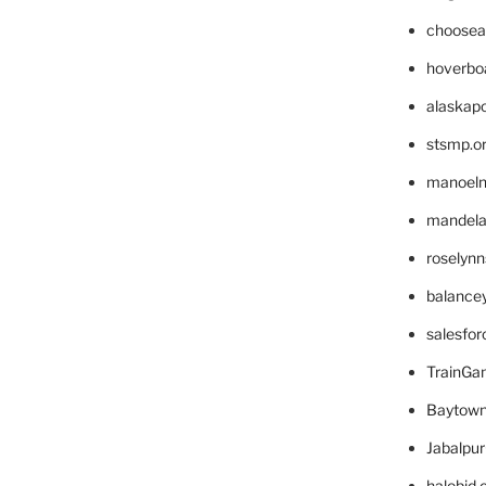
choosea
hoverbo
alaskapo
stsmp.o
manoel
mandelae
roselyn
balance
salesfo
TrainG
Baytown
Jabalpu
halobjd