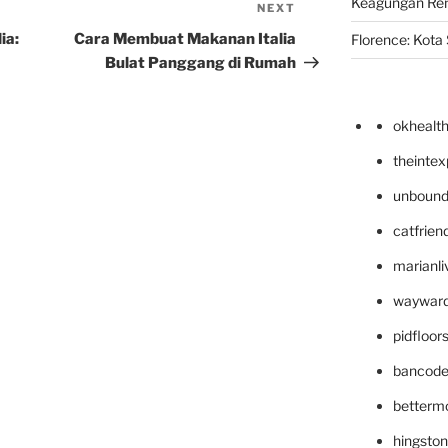
Keagungan Re
NEXT
Next
Post
ia:
Cara Membuat Makanan Italia
Florence: Kota S
Bulat Panggang di Rumah
okhealt
theinte
unbound
catfrien
marianli
wayward
pidfloo
bancode
betterm
hingsto