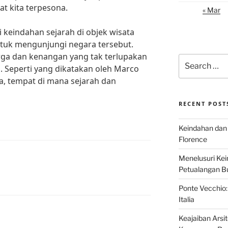
t kita terpesona.
« Mar
i keindahan sejarah di objek wisata
untuk mengunjungi negara tersebut.
ga dan kenangan yang tak terlupakan
Search
. Seperti yang dikatakan oleh Marco
for:
ia, tempat di mana sejarah dan
RECENT POST
Keindahan dan 
Florence
Menelusuri Kein
Petualangan Bud
Ponte Vecchio:
Italia
Keajaiban Arsi