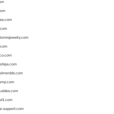
om
com
ea.com
.com
torresjewelry.com
s.com
ico.com
shipa.com
eimerdds.com
camp.com
ivables.com
st1.com
la-support.com