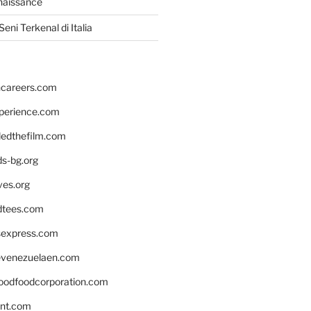
naissance
eni Terkenal di Italia
hcareers.com
xperience.com
edthefilm.com
ds-bg.org
ves.org
tees.com
rsexpress.com
venezuelaen.com
oodfoodcorporation.com
nnt.com