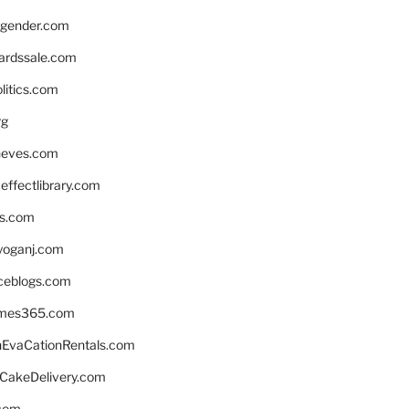
gender.com
ardssale.com
litics.com
rg
neves.com
ffectlibrary.com
ns.com
yoganj.com
rceblogs.com
ames365.com
EvaCationRentals.com
rCakeDelivery.com
.com