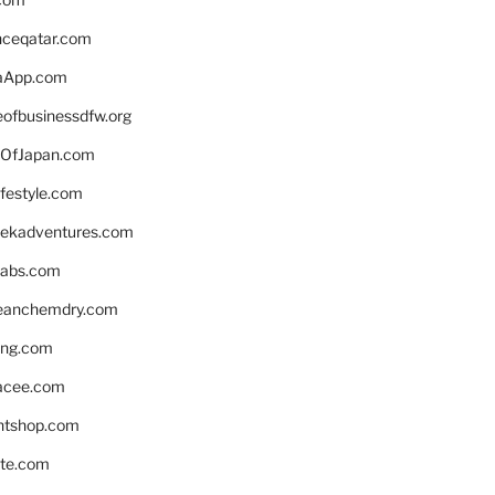
enceqatar.com
aApp.com
eofbusinessdfw.org
OfJapan.com
ifestyle.com
eekadventures.com
labs.com
leanchemdry.com
ing.com
acee.com
ntshop.com
te.com