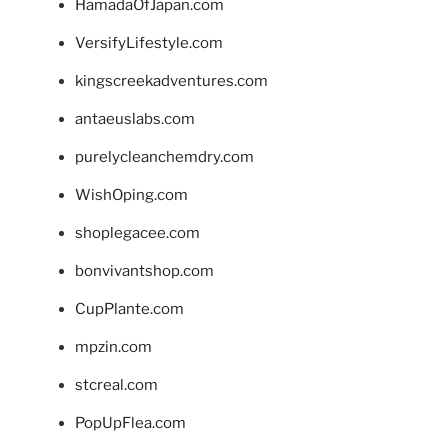
HamadaOfJapan.com
VersifyLifestyle.com
kingscreekadventures.com
antaeuslabs.com
purelycleanchemdry.com
WishOping.com
shoplegacee.com
bonvivantshop.com
CupPlante.com
mpzin.com
stcreal.com
PopUpFlea.com