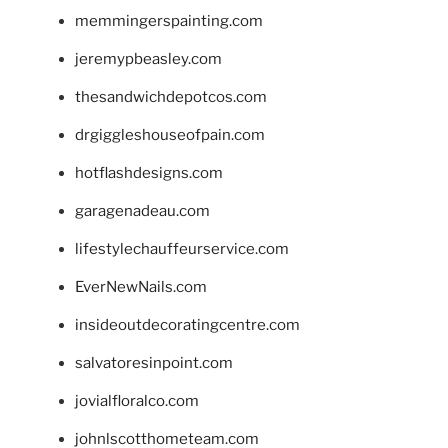
memmingerspainting.com
jeremypbeasley.com
thesandwichdepotcos.com
drgiggleshouseofpain.com
hotflashdesigns.com
garagenadeau.com
lifestylechauffeurservice.com
EverNewNails.com
insideoutdecoratingcentre.com
salvatoresinpoint.com
jovialfloralco.com
johnlscotthometeam.com