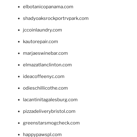
elbotanicopanama.com
shadyoaksrockportrvpark.com
jccoinlaundry.com
kautorepair.com
marjaeswinebar.com
elmazatlanclinton.com
ideacoffeenyc.com
odieschillicothe.com
lacantinitagalesburg.com
pizzadeliverybristol.com
greenstarsmogcheck.com
happypawspl.com