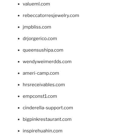
valueml.com
rebeccatorresjewelry.com
jmpbliss.com
drjorgerico.com
queensushipa.com
wendyweimerdds.com
ameri-camp.com
hrsreceivables.com
empconst1.com
cinderella-support.com
bigpinkrestaurant.com
inspirehuahin.com