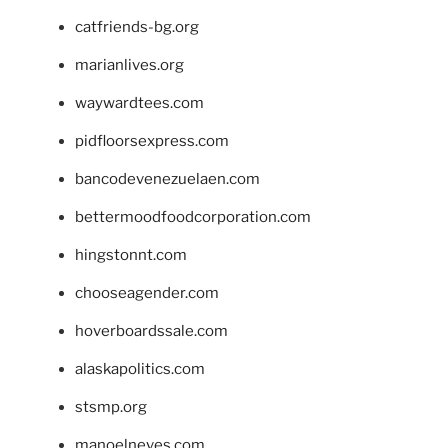
catfriends-bg.org
marianlives.org
waywardtees.com
pidfloorsexpress.com
bancodevenezuelaen.com
bettermoodfoodcorporation.com
hingstonnt.com
chooseagender.com
hoverboardssale.com
alaskapolitics.com
stsmp.org
manoelneves.com