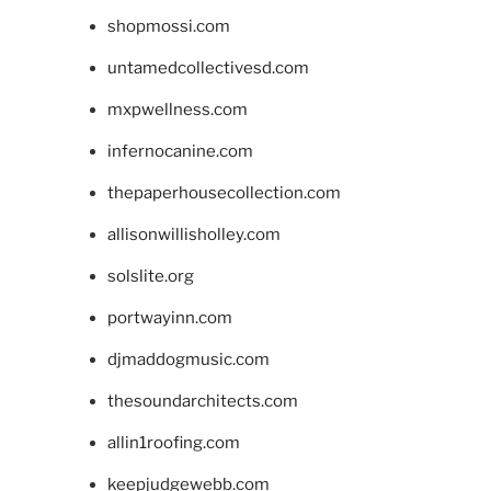
shopmossi.com
untamedcollectivesd.com
mxpwellness.com
infernocanine.com
thepaperhousecollection.com
allisonwillisholley.com
solslite.org
portwayinn.com
djmaddogmusic.com
thesoundarchitects.com
allin1roofing.com
keepjudgewebb.com