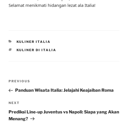
Selamat menikmati hidangan lezat ala Italia!
CATEGORIES
KULINER ITALIA
TAGS
KULINER DI ITALIA
Post
Previous
PREVIOUS
navigation
Post
Panduan Wisata Italia: Jelajahi Keajaiban Roma
Next
NEXT
Post
Prediksi Line-up Juventus vs Napoli: Siapa yang Akan
Menang?