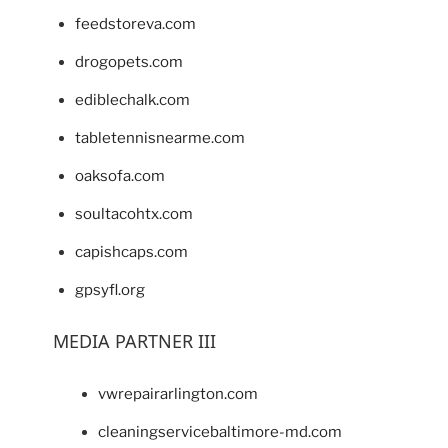
feedstoreva.com
drogopets.com
ediblechalk.com
tabletennisnearme.com
oaksofa.com
soultacohtx.com
capishcaps.com
gpsyfl.org
MEDIA PARTNER III
vwrepairarlington.com
cleaningservicebaltimore-md.com