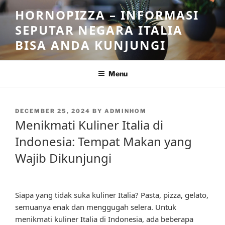
Skip
HORNOPIZZA – INFORMASI
to
SEPUTAR NEGARA ITALIA
content
BISA ANDA KUNJUNGI
Menu
POSTED
DECEMBER 25, 2024
BY
ADMINHOM
ON
Menikmati Kuliner Italia di
Indonesia: Tempat Makan yang
Wajib Dikunjungi
Siapa yang tidak suka kuliner Italia? Pasta, pizza, gelato,
semuanya enak dan menggugah selera. Untuk
menikmati kuliner Italia di Indonesia, ada beberapa