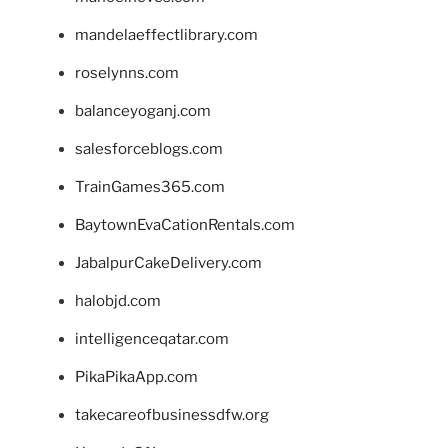
mandelaeffectlibrary.com
roselynns.com
balanceyoganj.com
salesforceblogs.com
TrainGames365.com
BaytownEvaCationRentals.com
JabalpurCakeDelivery.com
halobjd.com
intelligenceqatar.com
PikaPikaApp.com
takecareofbusinessdfw.org