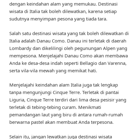
dengan keindahan alam yang memukau. Destinasi
wisata di Italia tak boleh dilewatkan, karena setiap
sudutnya menyimpan pesona yang tiada tara.
Salah satu destinasi wisata yang tak boleh dilewatkan di
Italia adalah Danau Como. Danau ini terletak di daerah
Lombardy dan dikelilingi oleh pegunungan Alpen yang
mempesona. Menjelajahi Danau Como akan membawa
Anda ke desa-desa indah seperti Bellagio dan Varenna,
serta vila-vila mewah yang memikat hati.
Menjelajahi keindahan alam Italia juga tak lengkap
tanpa mengunjungi Cinque Terre. Terletak di pantai
Liguria, Cinque Terre terdiri dari lima desa pesisir yang
terletak di tebing-tebing curam. Menikmati
pemandangan laut yang biru di antara rumah-rumah
berwarna pastel akan membuat Anda terpesona.
Selain itu, jangan lewatkan juga destinasi wisata