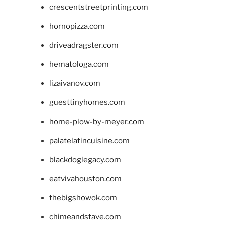
crescentstreetprinting.com
hornopizza.com
driveadragster.com
hematologa.com
lizaivanov.com
guesttinyhomes.com
home-plow-by-meyer.com
palatelatincuisine.com
blackdoglegacy.com
eatvivahouston.com
thebigshowok.com
chimeandstave.com