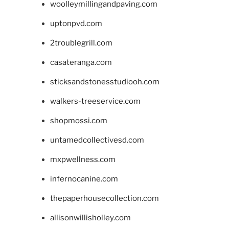
woolleymillingandpaving.com
uptonpvd.com
2troublegrill.com
casateranga.com
sticksandstonesstudiooh.com
walkers-treeservice.com
shopmossi.com
untamedcollectivesd.com
mxpwellness.com
infernocanine.com
thepaperhousecollection.com
allisonwillisholley.com