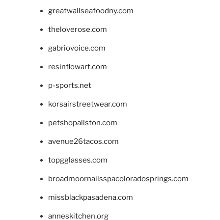
greatwallseafoodny.com
theloverose.com
gabriovoice.com
resinflowart.com
p-sports.net
korsairstreetwear.com
petshopallston.com
avenue26tacos.com
topgglasses.com
broadmoornailsspacoloradosprings.com
missblackpasadena.com
anneskitchen.org