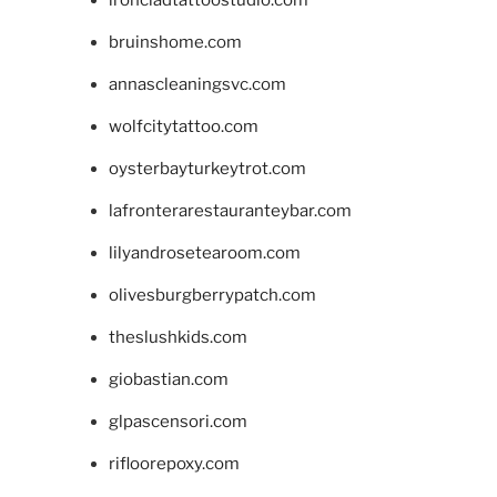
bruinshome.com
annascleaningsvc.com
wolfcitytattoo.com
oysterbayturkeytrot.com
lafronterarestauranteybar.com
lilyandrosetearoom.com
olivesburgberrypatch.com
theslushkids.com
giobastian.com
glpascensori.com
rifloorepoxy.com