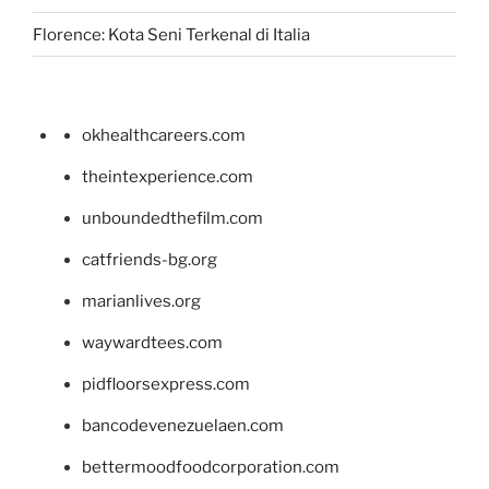
Florence: Kota Seni Terkenal di Italia
okhealthcareers.com
theintexperience.com
unboundedthefilm.com
catfriends-bg.org
marianlives.org
waywardtees.com
pidfloorsexpress.com
bancodevenezuelaen.com
bettermoodfoodcorporation.com