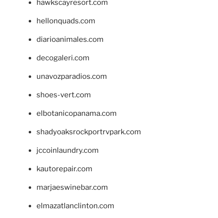
hawkscayresort.com
hellonquads.com
diarioanimales.com
decogaleri.com
unavozparadios.com
shoes-vert.com
elbotanicopanama.com
shadyoaksrockportrvpark.com
jccoinlaundry.com
kautorepair.com
marjaeswinebar.com
elmazatlanclinton.com