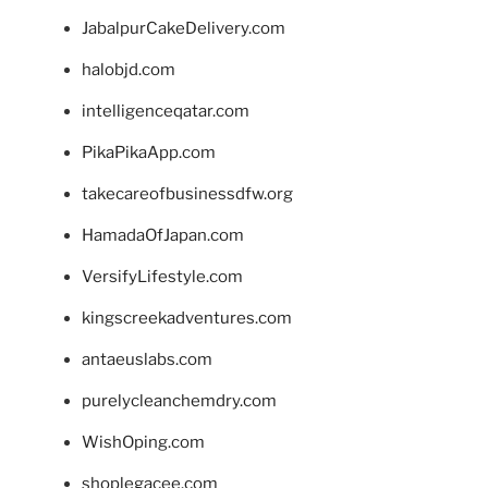
JabalpurCakeDelivery.com
halobjd.com
intelligenceqatar.com
PikaPikaApp.com
takecareofbusinessdfw.org
HamadaOfJapan.com
VersifyLifestyle.com
kingscreekadventures.com
antaeuslabs.com
purelycleanchemdry.com
WishOping.com
shoplegacee.com