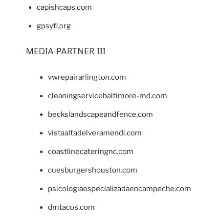
capishcaps.com
gpsyfl.org
MEDIA PARTNER III
vwrepairarlington.com
cleaningservicebaltimore-md.com
beckslandscapeandfence.com
vistaaltadelveramendi.com
coastlinecateringnc.com
cuesburgershouston.com
psicologiaespecializadaencampeche.com
dmtacos.com