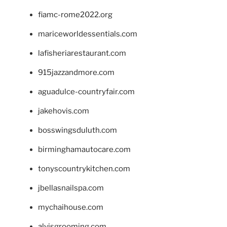
fiamc-rome2022.org
mariceworldessentials.com
lafisheriarestaurant.com
915jazzandmore.com
aguadulce-countryfair.com
jakehovis.com
bosswingsduluth.com
birminghamautocare.com
tonyscountrykitchen.com
jbellasnailspa.com
mychaihouse.com
alvisgrooming.com