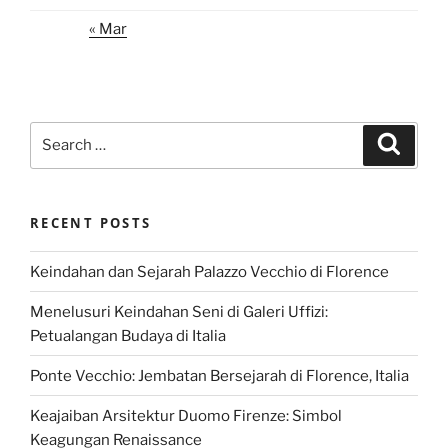
« Mar
Search
Search
for:
RECENT POSTS
Keindahan dan Sejarah Palazzo Vecchio di Florence
Menelusuri Keindahan Seni di Galeri Uffizi:
Petualangan Budaya di Italia
Ponte Vecchio: Jembatan Bersejarah di Florence, Italia
Keajaiban Arsitektur Duomo Firenze: Simbol
Keagungan Renaissance