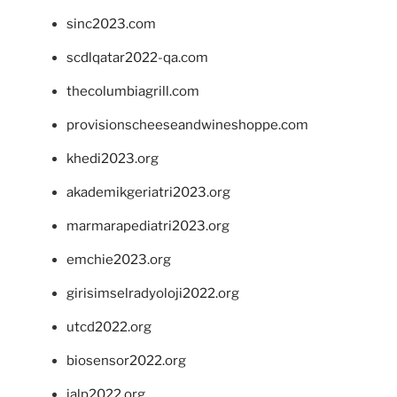
sinc2023.com
scdlqatar2022-qa.com
thecolumbiagrill.com
provisionscheeseandwineshoppe.com
khedi2023.org
akademikgeriatri2023.org
marmarapediatri2023.org
emchie2023.org
girisimselradyoloji2022.org
utcd2022.org
biosensor2022.org
ialp2022.org