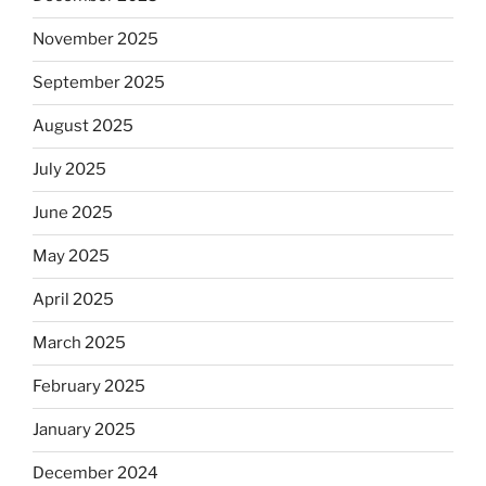
November 2025
September 2025
August 2025
July 2025
June 2025
May 2025
April 2025
March 2025
February 2025
January 2025
December 2024