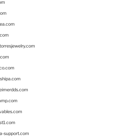
om
com
ea.com
.com
torresjewelry.com
s.com
ico.com
shipa.com
eimerdds.com
camp.com
ivables.com
st1.com
la-support.com