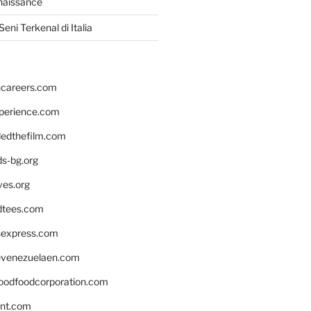
naissance
eni Terkenal di Italia
hcareers.com
xperience.com
edthefilm.com
ds-bg.org
ves.org
tees.com
rsexpress.com
venezuelaen.com
oodfoodcorporation.com
nnt.com