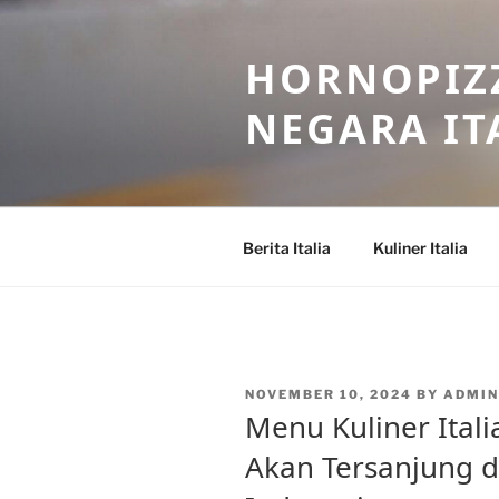
Skip
to
HORNOPIZZ
content
NEGARA IT
Berita Italia
Kuliner Italia
POSTED
NOVEMBER 10, 2024
BY
ADMI
ON
Menu Kuliner Itali
Akan Tersanjung di