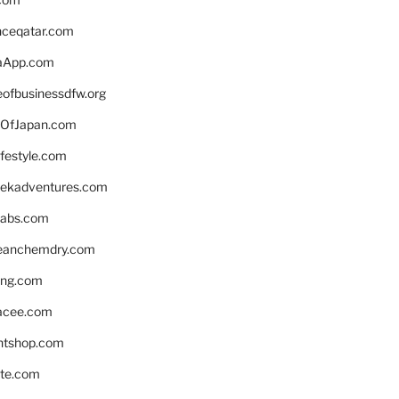
enceqatar.com
aApp.com
eofbusinessdfw.org
OfJapan.com
ifestyle.com
eekadventures.com
labs.com
leanchemdry.com
ing.com
acee.com
ntshop.com
te.com