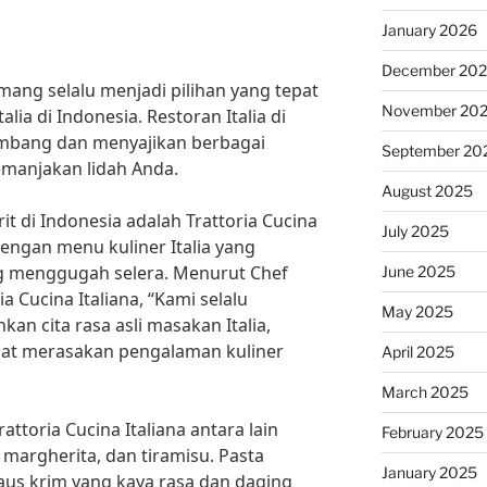
January 2026
December 20
emang selalu menjadi pilihan yang tepat
November 20
lia di Indonesia. Restoran Italia di
embang dan menyajikan berbagai
September 20
emanjakan lidah Anda.
August 2025
rit di Indonesia adalah Trattoria Cucina
July 2025
 dengan menu kuliner Italia yang
ng menggugah selera. Menurut Chef
June 2025
a Cucina Italiana, “Kami selalu
May 2025
n cita rasa asli masakan Italia,
at merasakan pengalaman kuliner
April 2025
March 2025
rattoria Cucina Italiana antara lain
February 2025
 margherita, dan tiramisu. Pasta
January 2025
aus krim yang kaya rasa dan daging