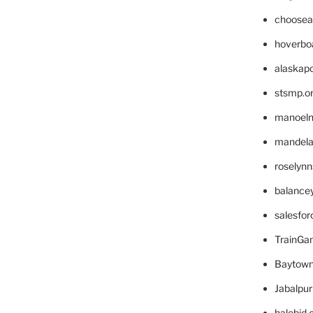
choosea
hoverbo
alaskapo
stsmp.o
manoel
mandelae
roselyn
balance
salesfo
TrainG
Baytown
Jabalpu
halobjd