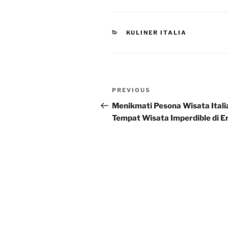
CATEGORIES
KULINER ITALIA
Post
Previous
PREVIOUS
navigation
Post
Menikmati Pesona Wisata Itali
Tempat Wisata Imperdible di E