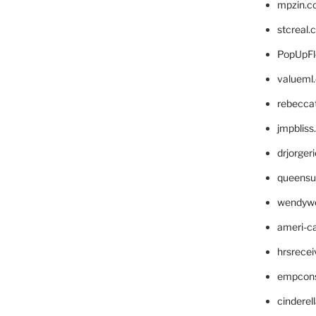
mpzin.c
stcreal.
PopUpFl
valueml
rebecca
jmpblis
drjorger
queensu
wendyw
ameri-
hrsrece
empcon
cinderel