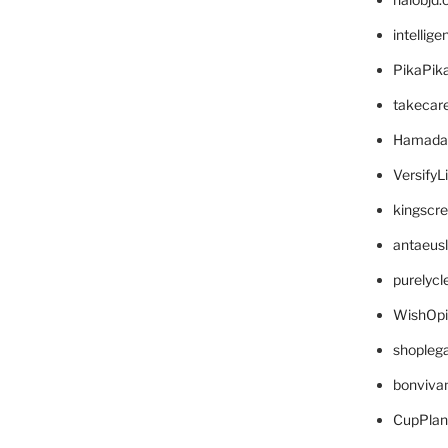
intellig
PikaPik
takecar
Hamada
VersifyL
kingscr
antaeus
purelyc
WishOp
shopleg
bonviva
CupPlan