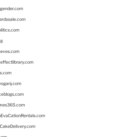
gender.com
ardssale.com
litics.com
rg
neves.com
ffectlibrary.com
ns.com
yoganj.com
rceblogs.com
ames365.com
EvaCationRentals.com
rCakeDelivery.com
.com