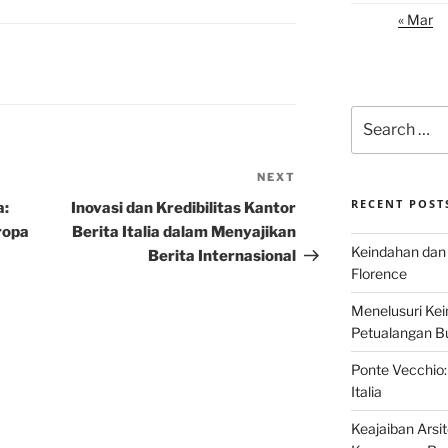
« Mar
Search
for:
NEXT
Next
Post
RECENT POST
a:
Inovasi dan Kredibilitas Kantor
ropa
Berita Italia dalam Menyajikan
Keindahan dan 
Berita Internasional
Florence
Menelusuri Kein
Petualangan Bud
Ponte Vecchio:
Italia
Keajaiban Arsi