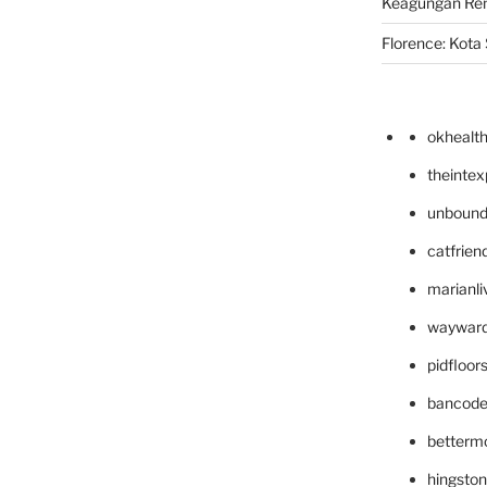
Keagungan Re
Florence: Kota S
okhealt
theinte
unbound
catfrien
marianli
wayward
pidfloo
bancode
betterm
hingsto