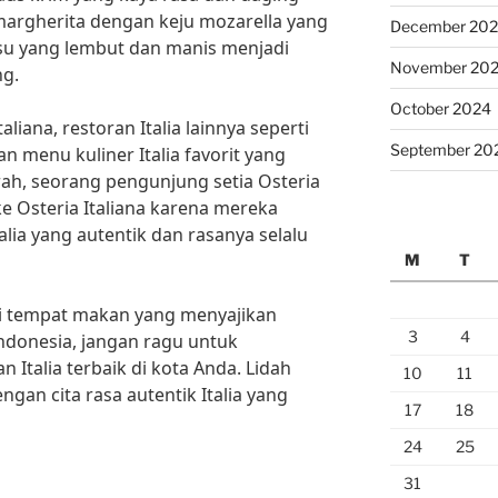
 margherita dengan keju mozarella yang
December 20
isu yang lembut dan manis menjadi
November 20
ng.
October 2024
aliana, restoran Italia lainnya seperti
September 20
an menu kuliner Italia favorit yang
ah, seorang pengunjung setia Osteria
 ke Osteria Italiana karena mereka
alia yang autentik dan rasanya selalu
M
T
ri tempat makan yang menyajikan
3
4
 Indonesia, jangan ragu untuk
 Italia terbaik di kota Anda. Lidah
10
11
ngan cita rasa autentik Italia yang
17
18
24
25
31