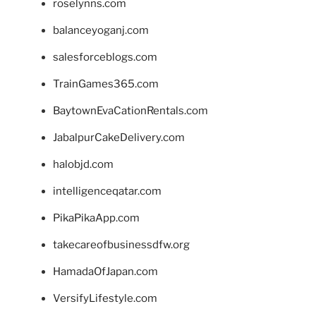
roselynns.com
balanceyoganj.com
salesforceblogs.com
TrainGames365.com
BaytownEvaCationRentals.com
JabalpurCakeDelivery.com
halobjd.com
intelligenceqatar.com
PikaPikaApp.com
takecareofbusinessdfw.org
HamadaOfJapan.com
VersifyLifestyle.com