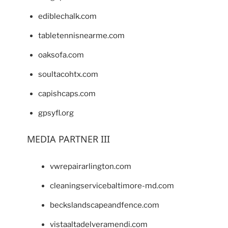
ediblechalk.com
tabletennisnearme.com
oaksofa.com
soultacohtx.com
capishcaps.com
gpsyfl.org
MEDIA PARTNER III
vwrepairarlington.com
cleaningservicebaltimore-md.com
beckslandscapeandfence.com
vistaaltadelveramendi.com