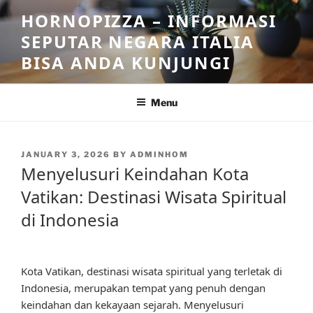
Skip
HORNOPIZZA – INFORMASI
to
SEPUTAR NEGARA ITALIA
content
BISA ANDA KUNJUNGI
Menu
POSTED
JANUARY 3, 2026
BY
ADMINHOM
ON
Menyelusuri Keindahan Kota
Vatikan: Destinasi Wisata Spiritual
di Indonesia
Kota Vatikan, destinasi wisata spiritual yang terletak di
Indonesia, merupakan tempat yang penuh dengan
keindahan dan kekayaan sejarah. Menyelusuri