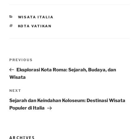
CATEGORIES
WISATA ITALIA
TAGS
KOTA VATIKAN
Post
Previous
PREVIOUS
navigation
Post
Eksplorasi Kota Roma: Sejarah, Budaya, dan
Wisata
Next
NEXT
Post
Sejarah dan Keindahan Koloseum: Destinasi Wisata
Populer di Italia
ARCHIVES