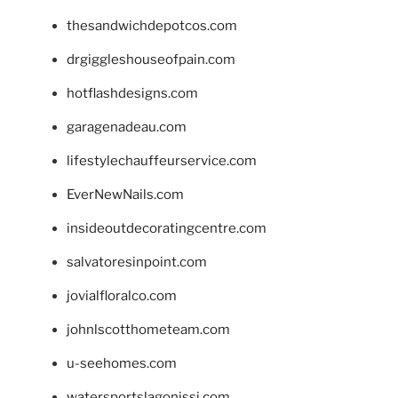
thesandwichdepotcos.com
drgiggleshouseofpain.com
hotflashdesigns.com
garagenadeau.com
lifestylechauffeurservice.com
EverNewNails.com
insideoutdecoratingcentre.com
salvatoresinpoint.com
jovialfloralco.com
johnlscotthometeam.com
u-seehomes.com
watersportslagonissi.com