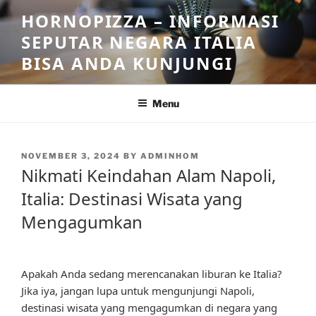
Skip
HORNOPIZZA – INFORMASI
to
SEPUTAR NEGARA ITALIA
content
BISA ANDA KUNJUNGI
Menu
POSTED
NOVEMBER 3, 2024
BY
ADMINHOM
ON
Nikmati Keindahan Alam Napoli,
Italia: Destinasi Wisata yang
Mengagumkan
Apakah Anda sedang merencanakan liburan ke Italia?
Jika iya, jangan lupa untuk mengunjungi Napoli,
destinasi wisata yang mengagumkan di negara yang