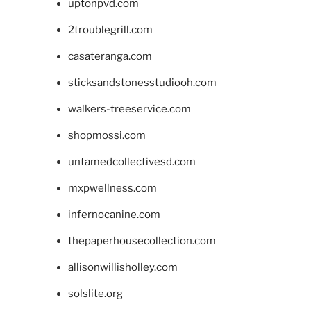
uptonpvd.com
2troublegrill.com
casateranga.com
sticksandstonesstudiooh.com
walkers-treeservice.com
shopmossi.com
untamedcollectivesd.com
mxpwellness.com
infernocanine.com
thepaperhousecollection.com
allisonwillisholley.com
solslite.org