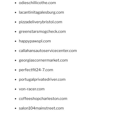
odieschillicothe.com
lacantinitagalesburg.com
pizzadeliverybristol.com
greenstarsmogcheck.com
happypawspl.com
callahansautoservicecenter.com
georgiascornermarket.com
perfectfit24-7.com
portugalprivatedriver.com
von-racer.com
coffeeshopcharleston.com
salon104mainstreet.com