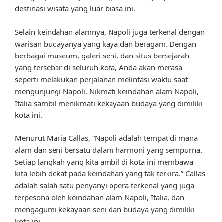
destinasi wisata yang luar biasa ini.
Selain keindahan alamnya, Napoli juga terkenal dengan
warisan budayanya yang kaya dan beragam. Dengan
berbagai museum, galeri seni, dan situs bersejarah
yang tersebar di seluruh kota, Anda akan merasa
seperti melakukan perjalanan melintasi waktu saat
mengunjungi Napoli. Nikmati keindahan alam Napoli,
Italia sambil menikmati kekayaan budaya yang dimiliki
kota ini.
Menurut Maria Callas, “Napoli adalah tempat di mana
alam dan seni bersatu dalam harmoni yang sempurna.
Setiap langkah yang kita ambil di kota ini membawa
kita lebih dekat pada keindahan yang tak terkira.” Callas
adalah salah satu penyanyi opera terkenal yang juga
terpesona oleh keindahan alam Napoli, Italia, dan
mengagumi kekayaan seni dan budaya yang dimiliki
kota ini.