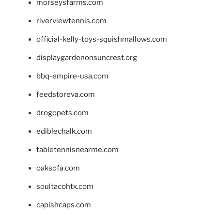
morseysfarms.com
riverviewtennis.com
official-kelly-toys-squishmallows.com
displaygardenonsuncrest.org
bbq-empire-usa.com
feedstoreva.com
drogopets.com
ediblechalk.com
tabletennisnearme.com
oaksofa.com
soultacohtx.com
capishcaps.com