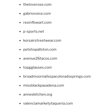
theloverose.com
gabriovoice.com
resinflowart.com
p-sports.net
korsairstreetwear.com
petshopallston.com
avenue26tacos.com
topgglasses.com
broadmoornailsspacoloradosprings.com
missblackpasadena.com
anneskitchen.org
valenciamarketytaqueria.com