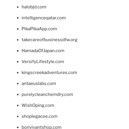
halobjd.com
intelligenceqatar.com
PikaPikaApp.com
takecareofbusinessdfw.org
HamadaOfJapan.com
VersifyLifestyle.com
kingscreekadventures.com
antaeuslabs.com
purelycleanchemdry.com
WishOping.com
shoplegacee.com
bonvivantshop.com