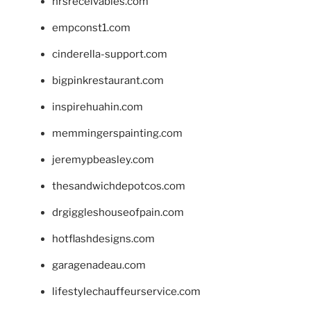
hrsreceivables.com
empconst1.com
cinderella-support.com
bigpinkrestaurant.com
inspirehuahin.com
memmingerspainting.com
jeremypbeasley.com
thesandwichdepotcos.com
drgiggleshouseofpain.com
hotflashdesigns.com
garagenadeau.com
lifestylechauffeurservice.com