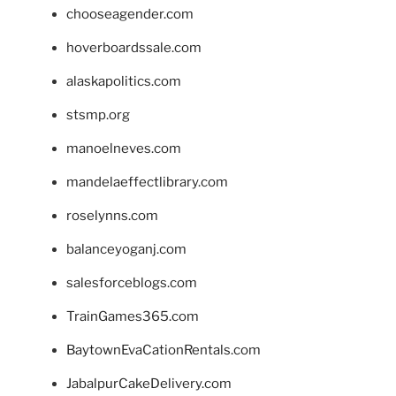
chooseagender.com
hoverboardssale.com
alaskapolitics.com
stsmp.org
manoelneves.com
mandelaeffectlibrary.com
roselynns.com
balanceyoganj.com
salesforceblogs.com
TrainGames365.com
BaytownEvaCationRentals.com
JabalpurCakeDelivery.com