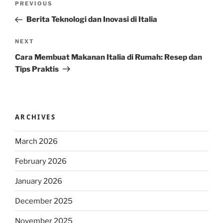
Previous
PREVIOUS
navigation
Post
Berita Teknologi dan Inovasi di Italia
Next
NEXT
Post
Cara Membuat Makanan Italia di Rumah: Resep dan
Tips Praktis
ARCHIVES
March 2026
February 2026
January 2026
December 2025
November 2025