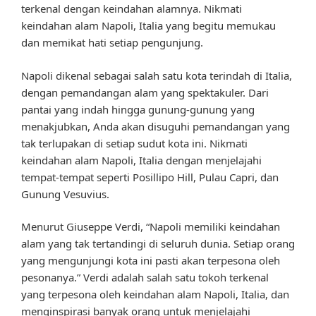
terkenal dengan keindahan alamnya. Nikmati
keindahan alam Napoli, Italia yang begitu memukau
dan memikat hati setiap pengunjung.
Napoli dikenal sebagai salah satu kota terindah di Italia,
dengan pemandangan alam yang spektakuler. Dari
pantai yang indah hingga gunung-gunung yang
menakjubkan, Anda akan disuguhi pemandangan yang
tak terlupakan di setiap sudut kota ini. Nikmati
keindahan alam Napoli, Italia dengan menjelajahi
tempat-tempat seperti Posillipo Hill, Pulau Capri, dan
Gunung Vesuvius.
Menurut Giuseppe Verdi, “Napoli memiliki keindahan
alam yang tak tertandingi di seluruh dunia. Setiap orang
yang mengunjungi kota ini pasti akan terpesona oleh
pesonanya.” Verdi adalah salah satu tokoh terkenal
yang terpesona oleh keindahan alam Napoli, Italia, dan
menginspirasi banyak orang untuk menjelajahi