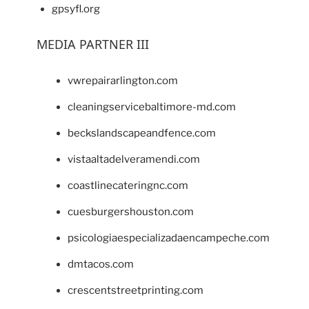
gpsyfl.org
MEDIA PARTNER III
vwrepairarlington.com
cleaningservicebaltimore-md.com
beckslandscapeandfence.com
vistaaltadelveramendi.com
coastlinecateringnc.com
cuesburgershouston.com
psicologiaespecializadaencampeche.com
dmtacos.com
crescentstreetprinting.com