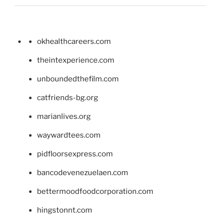
okhealthcareers.com
theintexperience.com
unboundedthefilm.com
catfriends-bg.org
marianlives.org
waywardtees.com
pidfloorsexpress.com
bancodevenezuelaen.com
bettermoodfoodcorporation.com
hingstonnt.com