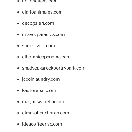
hellonquads.com
diarioanimales.com
decogaleri.com
unavozparadios.com
shoes-vert.com
elbotanicopanama.com
shadyoaksrockportrvpark.com
jccoinlaundry.com
kautorepair.com
marjaeswinebar.com
elmazatlanclinton.com
ideacoffeenyc.com