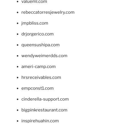
valueml.com
rebeccatorresjewelry.com
jmpbliss.com
drjorgerico.com
queensushipa.com
wendyweimerdds.com
ameri-camp.com
hrsreceivables.com
empconst1.com
cinderella-support.com
bigpinkrestaurant.com
inspirehuahin.com