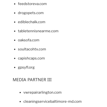
feedstoreva.com
drogopets.com
ediblechalk.com
tabletennisnearme.com
oaksofa.com
soultacohtx.com
capishcaps.com
gpsyfl.org
MEDIA PARTNER III
vwrepairarlington.com
cleaningservicebaltimore-md.com