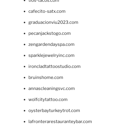
tios-tacos.com
cafecito-satx.com
graduacionviu2023.com
pecanjackstogo.com
zengardendayspa.com
sparklejewelryinc.com
ironcladtattoostudio.com
bruinshome.com
annascleaningsvc.com
wolfcitytattoo.com
oysterbayturkeytrot.com
lafronterarestauranteybar.com