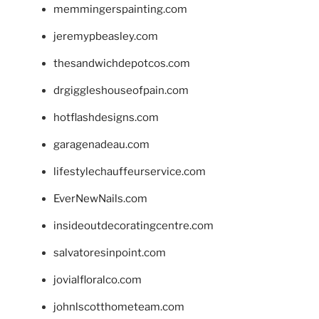
memmingerspainting.com
jeremypbeasley.com
thesandwichdepotcos.com
drgiggleshouseofpain.com
hotflashdesigns.com
garagenadeau.com
lifestylechauffeurservice.com
EverNewNails.com
insideoutdecoratingcentre.com
salvatoresinpoint.com
jovialfloralco.com
johnlscotthometeam.com