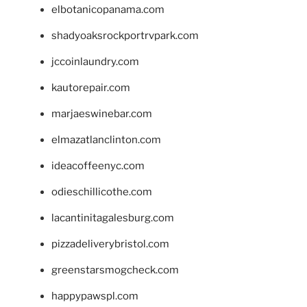
elbotanicopanama.com
shadyoaksrockportrvpark.com
jccoinlaundry.com
kautorepair.com
marjaeswinebar.com
elmazatlanclinton.com
ideacoffeenyc.com
odieschillicothe.com
lacantinitagalesburg.com
pizzadeliverybristol.com
greenstarsmogcheck.com
happypawspl.com