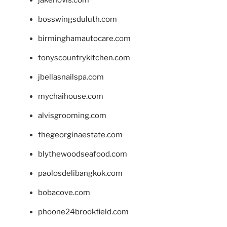
jakehovis.com
bosswingsduluth.com
birminghamautocare.com
tonyscountrykitchen.com
jbellasnailspa.com
mychaihouse.com
alvisgrooming.com
thegeorginaestate.com
blythewoodseafood.com
paolosdelibangkok.com
bobacove.com
phoone24brookfield.com