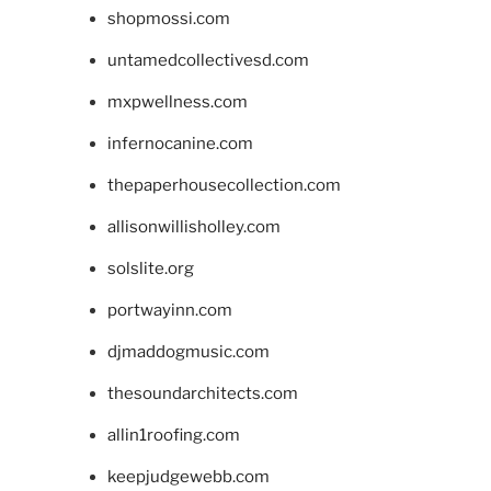
shopmossi.com
untamedcollectivesd.com
mxpwellness.com
infernocanine.com
thepaperhousecollection.com
allisonwillisholley.com
solslite.org
portwayinn.com
djmaddogmusic.com
thesoundarchitects.com
allin1roofing.com
keepjudgewebb.com