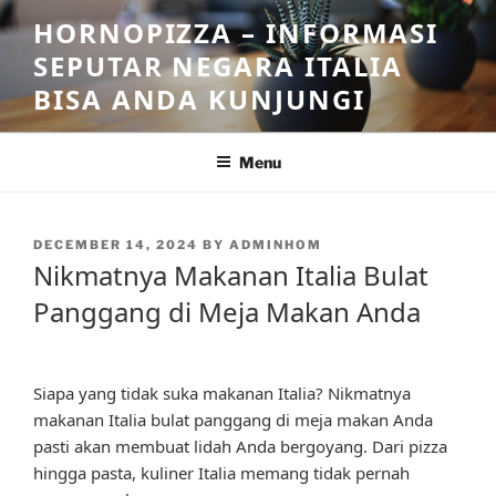
Skip
HORNOPIZZA – INFORMASI
to
SEPUTAR NEGARA ITALIA
content
BISA ANDA KUNJUNGI
Menu
POSTED
DECEMBER 14, 2024
BY
ADMINHOM
ON
Nikmatnya Makanan Italia Bulat
Panggang di Meja Makan Anda
Siapa yang tidak suka makanan Italia? Nikmatnya
makanan Italia bulat panggang di meja makan Anda
pasti akan membuat lidah Anda bergoyang. Dari pizza
hingga pasta, kuliner Italia memang tidak pernah