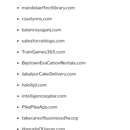
mandelaeffectlibrary.com
roselynns.com
balanceyoganj.com
salesforceblogs.com
TrainGames365.com
BaytownEvaCationRentals.com
JabalpurCakeDelivery.com
halobjd.com
intelligenceqatar.com
PikaPikaApp.com
takecareofbusinessdfw.org
HamadaOfJapan.com