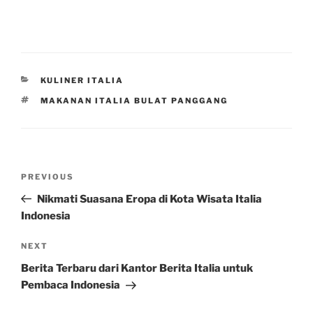
CATEGORIES
KULINER ITALIA
TAGS
MAKANAN ITALIA BULAT PANGGANG
Post
Previous
PREVIOUS
navigation
Post
Nikmati Suasana Eropa di Kota Wisata Italia
Indonesia
Next
NEXT
Post
Berita Terbaru dari Kantor Berita Italia untuk
Pembaca Indonesia