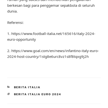
berkesan bagi para penggemar sepakbola di seluruh
dunia.
Referensi:
1. https://www.football-italia.net/165616/italy-2024-
euro-opportunity
2. https://www.goal.com/en/news/infantino-italy-euro-
2024-host-country/1stg8e6urc8vz1s8f8tqxg9j2h
CATEGORIES
BERITA ITALIA
TAGS
BERITA ITALIA EURO 2024