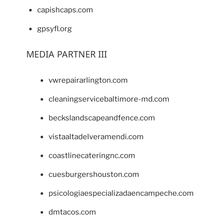
capishcaps.com
gpsyfl.org
MEDIA PARTNER III
vwrepairarlington.com
cleaningservicebaltimore-md.com
beckslandscapeandfence.com
vistaaltadelveramendi.com
coastlinecateringnc.com
cuesburgershouston.com
psicologiaespecializadaencampeche.com
dmtacos.com