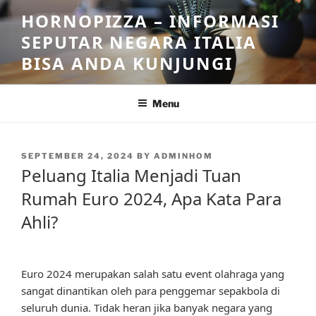
Skip
HORNOPIZZA – INFORMASI
to
SEPUTAR NEGARA ITALIA
content
BISA ANDA KUNJUNGI
Menu
POSTED
SEPTEMBER 24, 2024
BY
ADMINHOM
ON
Peluang Italia Menjadi Tuan
Rumah Euro 2024, Apa Kata Para
Ahli?
Euro 2024 merupakan salah satu event olahraga yang
sangat dinantikan oleh para penggemar sepakbola di
seluruh dunia. Tidak heran jika banyak negara yang