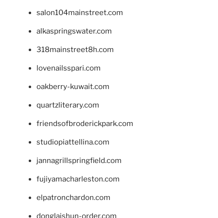
salon104mainstreet.com
alkaspringswater.com
318mainstreet8h.com
lovenailsspari.com
oakberry-kuwait.com
quartzliterary.com
friendsofbroderickpark.com
studiopiattellina.com
jannagrillspringfield.com
fujiyamacharleston.com
elpatronchardon.com
donglaishun-order.com