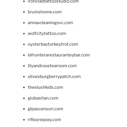
ironcladtattoostudio.com
bruinshome.com
annascleaningsvc.com
wolfcitytattoo.com
oysterbayturkeytrot.com
lafronterarestauranteybar.com
lilyandrosetearoom.com
olivesburgberrypatch.com
theslushkids.com
giobastian.com
glpascensori.com
rifloorepoxy.com