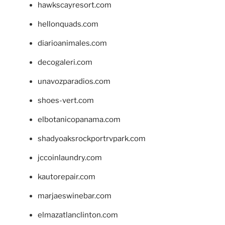
hawkscayresort.com
hellonquads.com
diarioanimales.com
decogaleri.com
unavozparadios.com
shoes-vert.com
elbotanicopanama.com
shadyoaksrockportrvpark.com
jccoinlaundry.com
kautorepair.com
marjaeswinebar.com
elmazatlanclinton.com