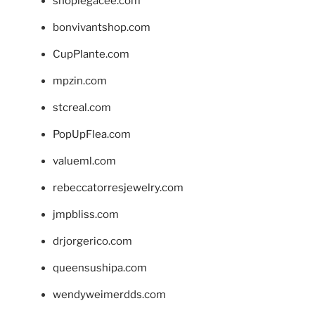
shoplegacee.com
bonvivantshop.com
CupPlante.com
mpzin.com
stcreal.com
PopUpFlea.com
valueml.com
rebeccatorresjewelry.com
jmpbliss.com
drjorgerico.com
queensushipa.com
wendyweimerdds.com