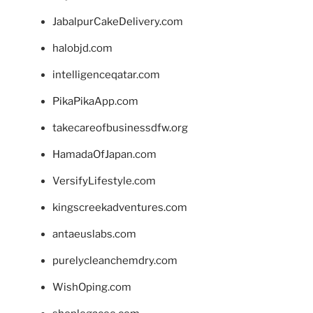
JabalpurCakeDelivery.com
halobjd.com
intelligenceqatar.com
PikaPikaApp.com
takecareofbusinessdfw.org
HamadaOfJapan.com
VersifyLifestyle.com
kingscreekadventures.com
antaeuslabs.com
purelycleanchemdry.com
WishOping.com