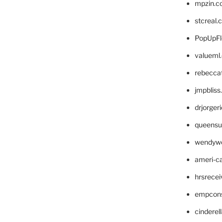
mpzin.c
stcreal.
PopUpFl
valueml
rebecca
jmpblis
drjorger
queensu
wendyw
ameri-
hrsrece
empcon
cinderel