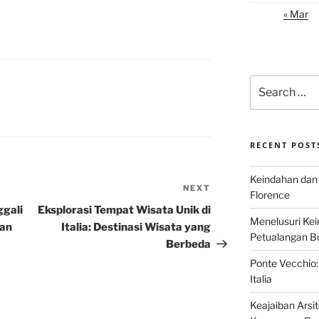
« Mar
Search
for:
RECENT POST
Keindahan dan 
NEXT
Next
Florence
Post
ggali
Eksplorasi Tempat Wisata Unik di
Menelusuri Kein
kan
Italia: Destinasi Wisata yang
Petualangan Bud
Berbeda
Ponte Vecchio:
Italia
Keajaiban Arsi