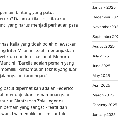
January 2026
k pemain bintang yang patut
December 20
reka? Dalam artikel ini, kita akan
ci yang harus menjadi perhatian para
November 20
September 20
nas Italia yang tidak boleh dilewatkan
August 2025
ang Inter Milan ini telah menunjukkan
July 2025
evel klub dan internasional. Menurut
 Mancini, “Barella adalah pemain yang
June 2025
a memiliki kemampuan teknis yang luar
alannya pertandingan.”
May 2025
April 2025
ng patut diperhatikan adalah Federico
 telah menunjukkan kemampuan yang
March 2025
nurut Gianfranco Zola, legenda
February 2025
lah pemain yang sangat kreatif dan
wan. Dia memiliki potensi untuk
January 2025