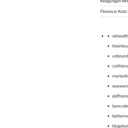
Keagungan Re
Florence: Kota S
okhealt
theinte
unbound
catfrien
marianli
wayward
pidfloo
bancode
betterm
hingsto