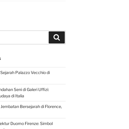
Search
S
Sejarah Palazzo Vecchio di
dahan Seni di Galeri Uffizi:
aya di Italia
 Jembatan Bersejarah di Florence,
tektur Duomo Firenze: Simbol