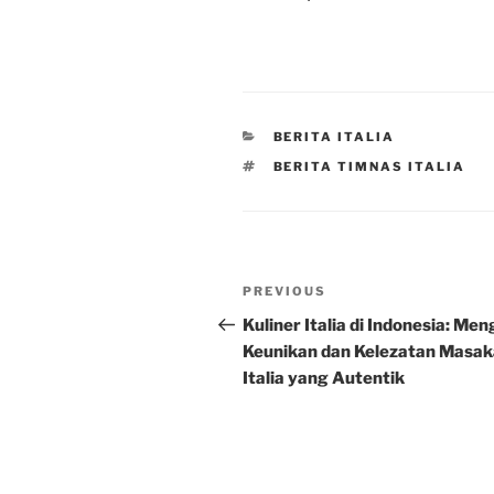
CATEGORIES
BERITA ITALIA
TAGS
BERITA TIMNAS ITALIA
Post
Previous
PREVIOUS
navigation
Post
Kuliner Italia di Indonesia: Men
Keunikan dan Kelezatan Masa
Italia yang Autentik