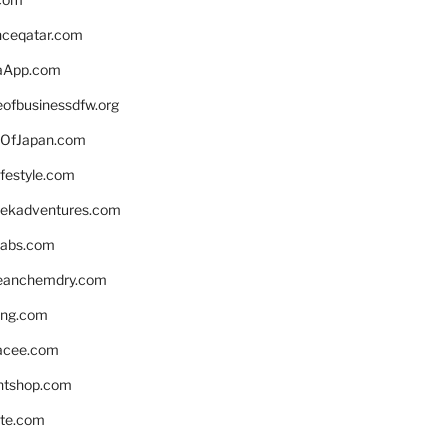
enceqatar.com
aApp.com
eofbusinessdfw.org
OfJapan.com
ifestyle.com
eekadventures.com
labs.com
leanchemdry.com
ing.com
acee.com
ntshop.com
te.com