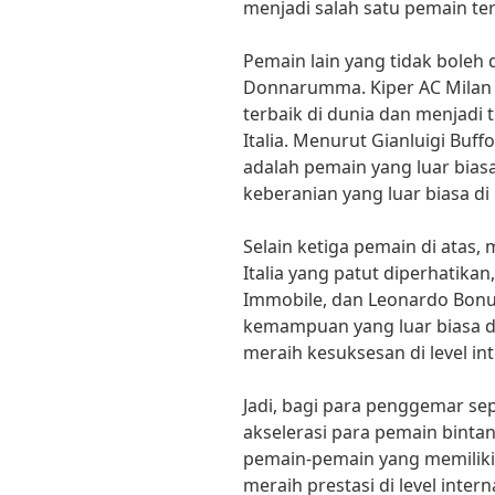
menjadi salah satu pemain terb
Pemain lain yang tidak boleh 
Donnarumma. Kiper AC Milan in
terbaik di dunia dan menjad
Italia. Menurut Gianluigi Buf
adalah pemain yang luar biasa
keberanian yang luar biasa di
Selain ketiga pemain di atas
Italia yang patut diperhatikan
Immobile, dan Leonardo Bonu
kemampuan yang luar biasa 
meraih kesuksesan di level int
Jadi, bagi para penggemar sep
akselerasi para pemain bintan
pemain-pemain yang memiliki
meraih prestasi di level intern