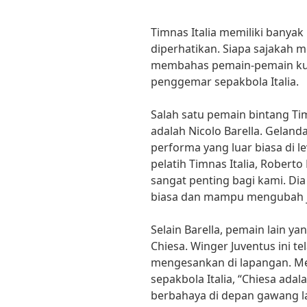
Timnas Italia memiliki banya
diperhatikan. Siapa sajakah me
membahas pemain-pemain kun
penggemar sepakbola Italia.
Salah satu pemain bintang Tim
adalah Nicolo Barella. Geland
performa yang luar biasa di l
pelatih Timnas Italia, Roberto
sangat penting bagi kami. Di
biasa dan mampu mengubah j
Selain Barella, pemain lain ya
Chiesa. Winger Juventus ini
mengesankan di lapangan. Me
sepakbola Italia, “Chiesa ada
berbahaya di depan gawang la