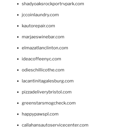
shadyoaksrockportrvpark.com
jccoinlaundry.com
kautorepair.com
marjaeswinebar.com
elmazatlanclinton.com
ideacoffeenyc.com
odieschillicothe.com
lacantinitagalesburg.com
pizzadeliverybristol.com
greenstarsmogcheck.com
happypawspl.com
callahansautoservicecenter.com