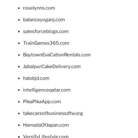
roselynns.com
balanceyoganj.com
salesforceblogs.com
TrainGames365.com
BaytownEvaCationRentals.com
JabalpurCakeDelivery.com
halobjd.com
intelligenceqatar.com
PikaPikaApp.com
takecareofbusinessdfw.org
HamadaOfJapan.com
VersifyLifestyle.com