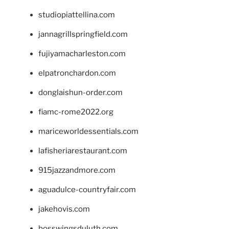
studiopiattellina.com
jannagrillspringfield.com
fujiyamacharleston.com
elpatronchardon.com
donglaishun-order.com
fiamc-rome2022.org
mariceworldessentials.com
lafisheriarestaurant.com
915jazzandmore.com
aguadulce-countryfair.com
jakehovis.com
bosswingsduluth.com