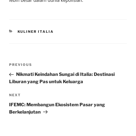
CATEGORIES
KULINER ITALIA
Post
Previous
PREVIOUS
navigation
Post
Nikmati Keindahan Sungai di Italia: Destinasi
Liburan yang Pas untuk Keluarga
Next
NEXT
Post
IFEMC: Membangun Ekosistem Pasar yang
Berkelanjutan