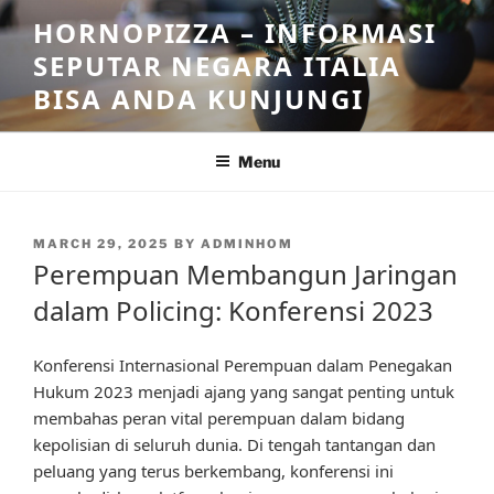
Skip
HORNOPIZZA – INFORMASI
to
SEPUTAR NEGARA ITALIA
content
BISA ANDA KUNJUNGI
Menu
POSTED
MARCH 29, 2025
BY
ADMINHOM
ON
Perempuan Membangun Jaringan
dalam Policing: Konferensi 2023
Konferensi Internasional Perempuan dalam Penegakan
Hukum 2023 menjadi ajang yang sangat penting untuk
membahas peran vital perempuan dalam bidang
kepolisian di seluruh dunia. Di tengah tantangan dan
peluang yang terus berkembang, konferensi ini