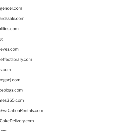
gender.com
ardssale.com
litics.com
rg
neves.com
ffectlibrary.com
ns.com
yoganj.com
rceblogs.com
ames365.com
EvaCationRentals.com
rCakeDelivery.com
.com