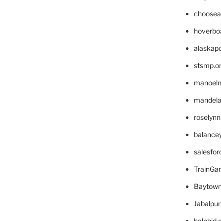
choosea
hoverbo
alaskapo
stsmp.o
manoel
mandelae
roselyn
balance
salesfo
TrainG
Baytown
Jabalpu
halobjd