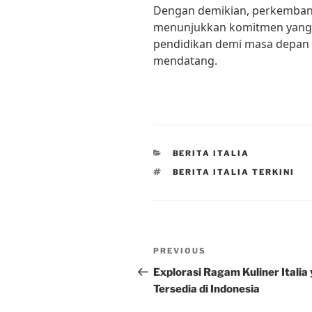
Dengan demikian, perkembanga
menunjukkan komitmen yang 
pendidikan demi masa depan y
mendatang.
CATEGORIES
BERITA ITALIA
TAGS
BERITA ITALIA TERKINI
Post
Previous
PREVIOUS
navigation
Post
Explorasi Ragam Kuliner Italia
Tersedia di Indonesia