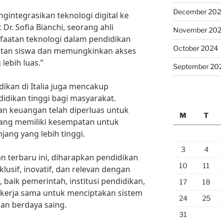
December 20
engintegrasikan teknologi digital ke
r. Sofia Bianchi, seorang ahli
November 20
faatan teknologi dalam pendidikan
October 2024
atan siswa dan memungkinkan akses
lebih luas.”
September 20
ikan di Italia juga mencakup
didikan tinggi bagi masyarakat.
n keuangan telah diperluas untuk
M
T
ng memiliki kesempatan untuk
jang yang lebih tinggi.
3
4
terbaru ini, diharapkan pendidikan
10
11
nklusif, inovatif, dan relevan dengan
baik pemerintah, institusi pendidikan,
17
18
kerja sama untuk menciptakan sistem
24
25
dan berdaya saing.
31