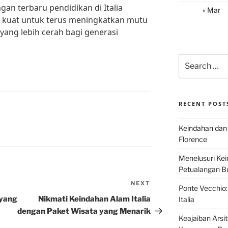
n terbaru pendidikan di Italia
« Mar
kuat untuk terus meningkatkan mutu
ang lebih cerah bagi generasi
Search
for:
RECENT POST
Keindahan dan 
Florence
Menelusuri Kein
Petualangan Bud
NEXT
Next
Ponte Vecchio:
Post
 yang
Nikmati Keindahan Alam Italia
Italia
dengan Paket Wisata yang Menarik
Keajaiban Arsi