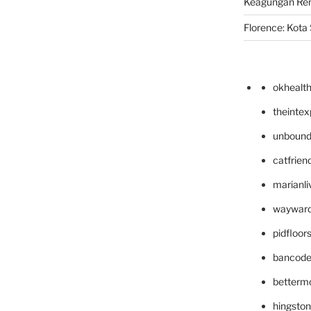
Keagungan Re
Florence: Kota S
okhealt
theinte
unbound
catfrien
marianli
wayward
pidfloo
bancode
betterm
hingsto