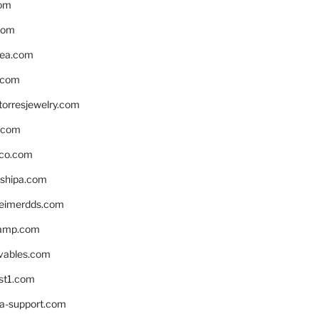
om
com
ea.com
.com
torresjewelry.com
s.com
ico.com
shipa.com
eimerdds.com
camp.com
ivables.com
st1.com
la-support.com