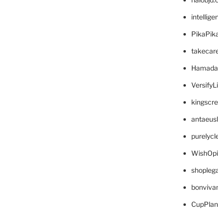
intellig
PikaPik
takecar
Hamada
VersifyL
kingscr
antaeus
purelyc
WishOp
shopleg
bonviva
CupPlan