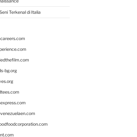
naissance
eni Terkenal di Italia
hcareers.com
xperience.com
edthefilm.com
ds-bg.org
ves.org
tees.com
rsexpress.com
venezuelaen.com
oodfoodcorporation.com
nnt.com