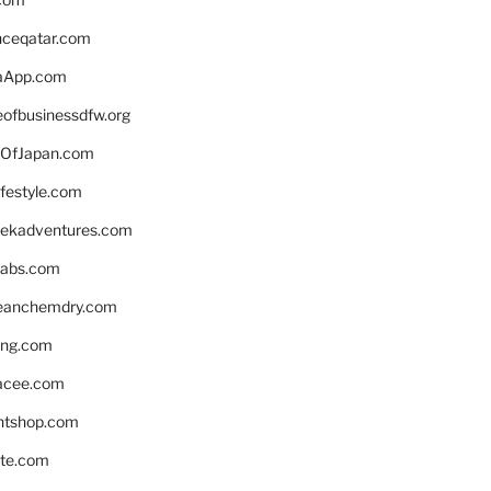
enceqatar.com
aApp.com
eofbusinessdfw.org
OfJapan.com
ifestyle.com
eekadventures.com
labs.com
leanchemdry.com
ing.com
acee.com
ntshop.com
te.com