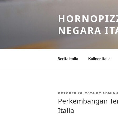
Skip
to
HORNOPIZZ
content
NEGARA IT
Berita Italia
Kuliner Italia
POSTED
OCTOBER 26, 2024
BY
ADMIN
ON
Perkembangan Ter
Italia