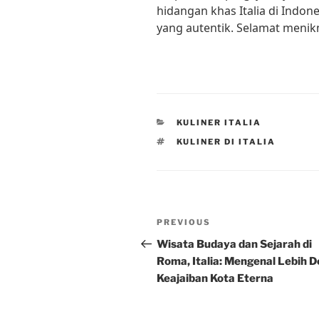
hidangan khas Italia di Indon
yang autentik. Selamat menik
CATEGORIES
KULINER ITALIA
TAGS
KULINER DI ITALIA
Post
Previous
PREVIOUS
navigation
Post
Wisata Budaya dan Sejarah di
Roma, Italia: Mengenal Lebih 
Keajaiban Kota Eterna