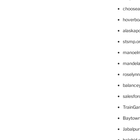
choosea
hoverbo
alaskapo
stsmp.o
manoel
mandelae
roselyn
balance
salesfo
TrainG
Baytown
Jabalpu
halobjd