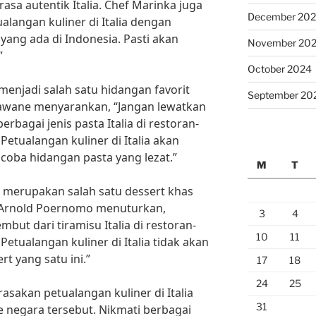
asa autentik Italia. Chef Marinka juga
December 20
angan kuliner di Italia dengan
yang ada di Indonesia. Pasti akan
November 20
”
October 2024
 menjadi salah satu hidangan favorit
September 20
adjawane menyarankan, “Jangan lewatkan
rbagai jenis pasta Italia di restoran-
 Petualangan kuliner di Italia akan
oba hidangan pasta yang lezat.”
M
T
a merupakan salah satu dessert khas
ef Arnold Poernomo menuturkan,
3
4
but dari tiramisu Italia di restoran-
10
11
 Petualangan kuliner di Italia tidak akan
t yang satu ini.”
17
18
24
25
rasakan petualangan kuliner di Italia
31
e negara tersebut. Nikmati berbagai