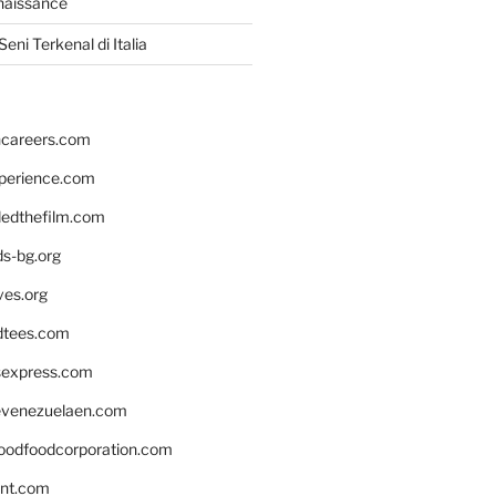
naissance
eni Terkenal di Italia
hcareers.com
xperience.com
edthefilm.com
ds-bg.org
ves.org
tees.com
rsexpress.com
venezuelaen.com
oodfoodcorporation.com
nnt.com