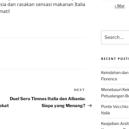
esia dan rasakan sensasi makanan Italia
« Mar
mati!
Search
for:
RECENT POST
Keindahan dan 
Florence
Menelusuri Kein
NEXT
Next
Petualangan Bud
Post
Duel Seru Timnas Italia dan Albania:
Dekat
Siapa yang Menang?
Ponte Vecchio:
Italia
Keajaiban Arsi