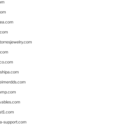
om
com
ea.com
.com
torresjewelry.com
s.com
ico.com
shipa.com
eimerdds.com
camp.com
ivables.com
st1.com
la-support.com