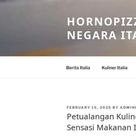
Skip
to
HORNOPIZZ
content
NEGARA IT
Berita Italia
Kuliner Italia
POSTED
FEBRUARY 15, 2025
BY
ADMIN
ON
Petualangan Kuline
Sensasi Makanan It