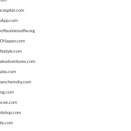
enceqatar.com
aApp.com
eofbusinessdfw.org
OfJapan.com
ifestyle.com
eekadventures.com
labs.com
leanchemdry.com
ing.com
acee.com
ntshop.com
te.com