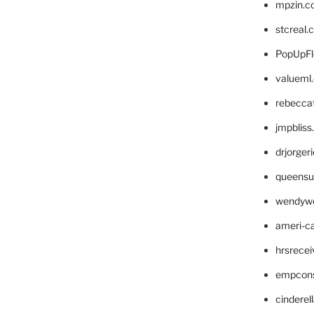
mpzin.c
stcreal.
PopUpFl
valueml
rebecca
jmpblis
drjorger
queensu
wendyw
ameri-
hrsrece
empcon
cinderel