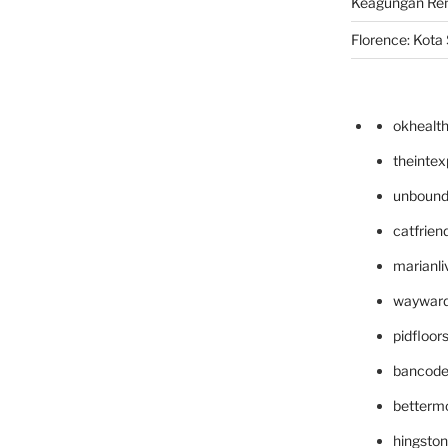
Keagungan Re
Florence: Kota S
okhealt
theinte
unbound
catfrien
marianli
wayward
pidfloo
bancode
betterm
hingsto