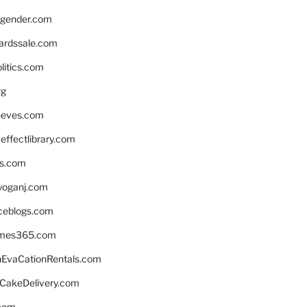
gender.com
ardssale.com
litics.com
rg
neves.com
ffectlibrary.com
ns.com
yoganj.com
rceblogs.com
ames365.com
EvaCationRentals.com
rCakeDelivery.com
.com