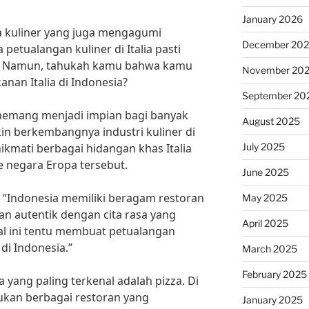
January 2026
 kuliner yang juga mengagumi
December 20
a petualangan kuliner di Italia pasti
u. Namun, tahukah kamu bahwa kamu
November 20
nan Italia di Indonesia?
September 20
a memang menjadi impian bagi banyak
August 2025
n berkembangnya industri kuliner di
July 2025
ikmati berbagai hidangan khas Italia
e negara Eropa tersebut.
June 2025
 “Indonesia memiliki beragam restoran
May 2025
an autentik dengan cita rasa yang
April 2025
 Hal ini tentu membuat petualangan
 di Indonesia.”
March 2025
February 2025
a yang paling terkenal adalah pizza. Di
kan berbagai restoran yang
January 2025