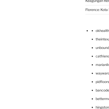
Keagungan Re
Florence: Kota S
okhealt
theinte
unbound
catfrien
marianli
wayward
pidfloo
bancode
betterm
hingsto