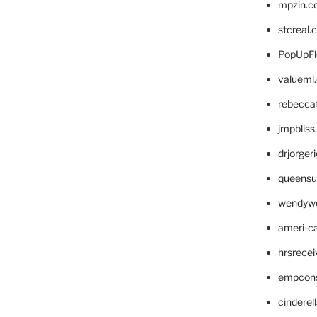
mpzin.c
stcreal.
PopUpFl
valueml
rebecca
jmpblis
drjorger
queensu
wendyw
ameri-
hrsrece
empcon
cinderel