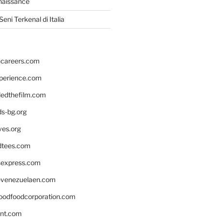
naissance
eni Terkenal di Italia
hcareers.com
xperience.com
edthefilm.com
ds-bg.org
ves.org
tees.com
rsexpress.com
venezuelaen.com
oodfoodcorporation.com
nnt.com