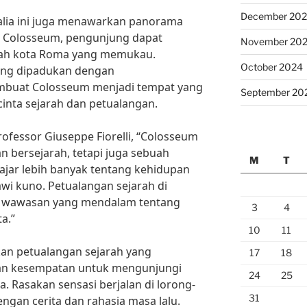
December 20
Italia ini juga menawarkan panorama
ak Colosseum, pengunjung dapat
November 20
ah kota Roma yang memukau.
October 2024
yang dipadukan dengan
buat Colosseum menjadi tempat yang
September 20
cinta sejarah dan petualangan.
ofessor Giuseppe Fiorelli, “Colosseum
 bersejarah, tetapi juga sebuah
M
T
lajar lebih banyak tentang kehidupan
i kuno. Petualangan sejarah di
 wawasan yang mendalam tentang
3
4
a.”
10
11
kan petualangan sejarah yang
17
18
an kesempatan untuk mengunjungi
24
25
a. Rasakan sensasi berjalan di lorong-
31
ngan cerita dan rahasia masa lalu.