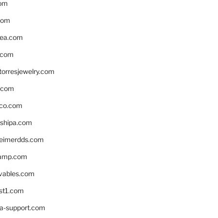
om
com
ea.com
.com
torresjewelry.com
s.com
ico.com
shipa.com
eimerdds.com
camp.com
ivables.com
st1.com
la-support.com