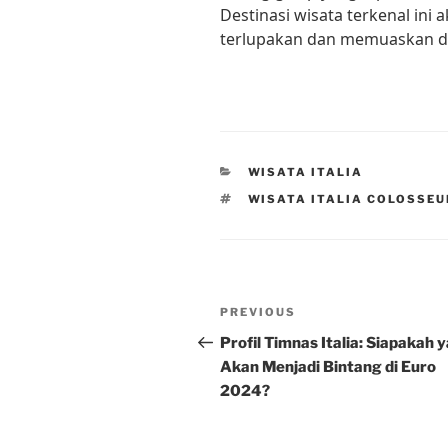
Destinasi wisata terkenal in
terlupakan dan memuaskan d
CATEGORIES
WISATA ITALIA
TAGS
WISATA ITALIA COLOSSE
Post
Previous
PREVIOUS
navigation
Post
Profil Timnas Italia: Siapakah 
Akan Menjadi Bintang di Euro
2024?