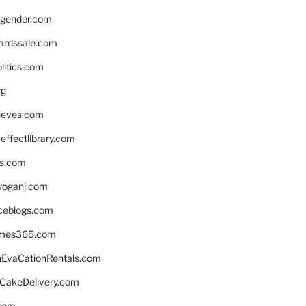
gender.com
ardssale.com
litics.com
rg
neves.com
ffectlibrary.com
ns.com
yoganj.com
rceblogs.com
ames365.com
EvaCationRentals.com
rCakeDelivery.com
.com