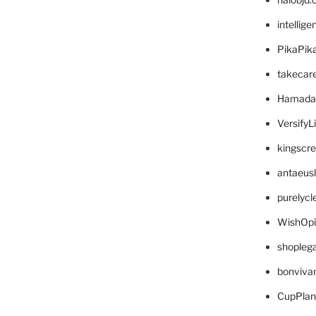
intellig
PikaPik
takecar
Hamada
VersifyL
kingscr
antaeus
purelyc
WishOp
shopleg
bonviva
CupPlan