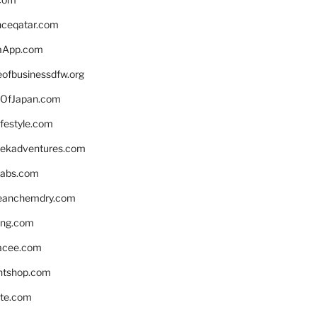
enceqatar.com
aApp.com
eofbusinessdfw.org
OfJapan.com
ifestyle.com
eekadventures.com
labs.com
leanchemdry.com
ing.com
acee.com
ntshop.com
te.com