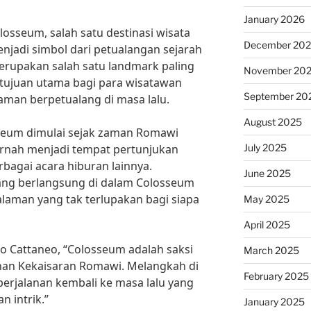
January 2026
osseum, salah satu destinasi wisata
December 20
menjadi simbol dari petualangan sejarah
erupakan salah satu landmark paling
November 20
 tujuan utama bagi para wisatawan
September 20
man berpetualang di masa lalu.
August 2025
sseum dimulai sejak zaman Romawi
July 2025
rnah menjadi tempat pertunjukan
rbagai acara hiburan lainnya.
June 2025
ang berlangsung di dalam Colosseum
laman yang tak terlupakan bagi siapa
May 2025
April 2025
lo Cattaneo, “Colosseum adalah saksi
March 2025
uhan Kekaisaran Romawi. Melangkah di
February 2025
erjalanan kembali ke masa lalu yang
 intrik.”
January 2025