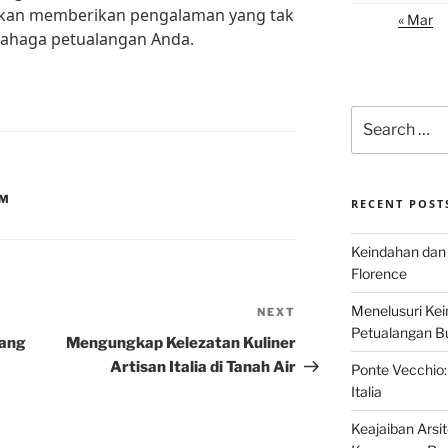
i akan memberikan pengalaman yang tak
« Mar
ahaga petualangan Anda.
Search
for:
UM
RECENT POST
Keindahan dan 
Florence
Menelusuri Kein
NEXT
Next
Petualangan Bud
Post
yang
Mengungkap Kelezatan Kuliner
Artisan Italia di Tanah Air
Ponte Vecchio:
Italia
Keajaiban Arsi