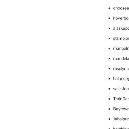
choosea
hoverbo
alaskapo
stsmp.o
manoel
mandelae
roselyn
balance
salesfo
TrainG
Baytown
Jabalpu
halobjd