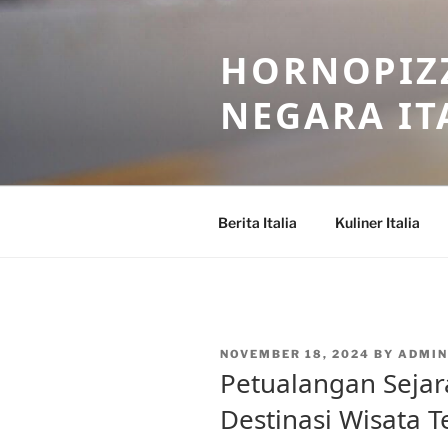
Skip
to
HORNOPIZZ
content
NEGARA IT
Berita Italia
Kuliner Italia
POSTED
NOVEMBER 18, 2024
BY
ADMI
ON
Petualangan Sejar
Destinasi Wisata Te