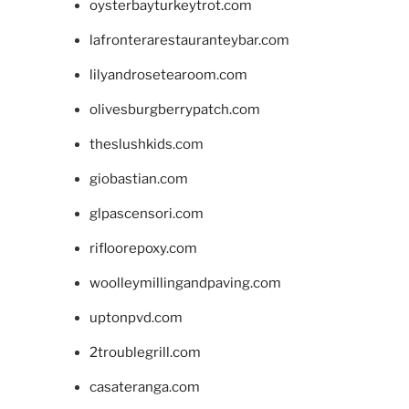
oysterbayturkeytrot.com
lafronterarestauranteybar.com
lilyandrosetearoom.com
olivesburgberrypatch.com
theslushkids.com
giobastian.com
glpascensori.com
rifloorepoxy.com
woolleymillingandpaving.com
uptonpvd.com
2troublegrill.com
casateranga.com