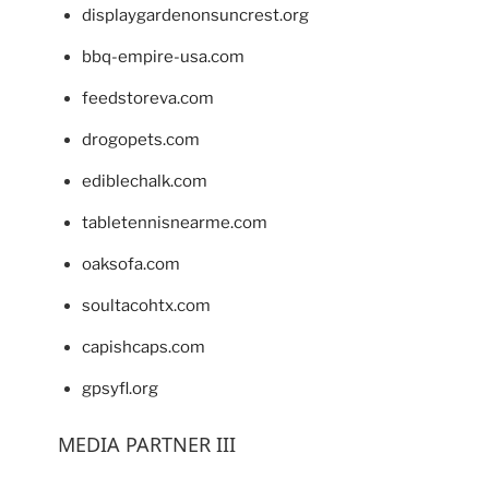
displaygardenonsuncrest.org
bbq-empire-usa.com
feedstoreva.com
drogopets.com
ediblechalk.com
tabletennisnearme.com
oaksofa.com
soultacohtx.com
capishcaps.com
gpsyfl.org
MEDIA PARTNER III