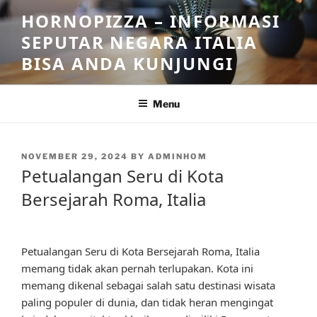
Skip
HORNOPIZZA – INFORMASI
to
SEPUTAR NEGARA ITALIA
content
BISA ANDA KUNJUNGI
Menu
POSTED
NOVEMBER 29, 2024
BY
ADMINHOM
ON
Petualangan Seru di Kota
Bersejarah Roma, Italia
Petualangan Seru di Kota Bersejarah Roma, Italia
memang tidak akan pernah terlupakan. Kota ini
memang dikenal sebagai salah satu destinasi wisata
paling populer di dunia, dan tidak heran mengingat