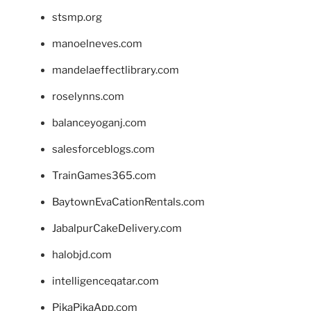
stsmp.org
manoelneves.com
mandelaeffectlibrary.com
roselynns.com
balanceyoganj.com
salesforceblogs.com
TrainGames365.com
BaytownEvaCationRentals.com
JabalpurCakeDelivery.com
halobjd.com
intelligenceqatar.com
PikaPikaApp.com