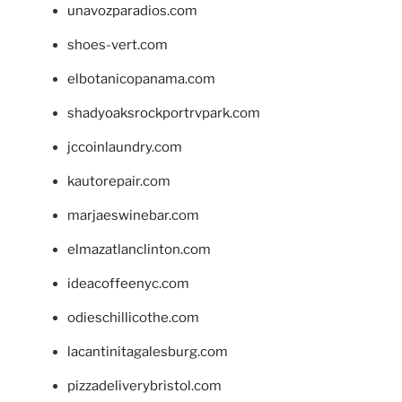
unavozparadios.com
shoes-vert.com
elbotanicopanama.com
shadyoaksrockportrvpark.com
jccoinlaundry.com
kautorepair.com
marjaeswinebar.com
elmazatlanclinton.com
ideacoffeenyc.com
odieschillicothe.com
lacantinitagalesburg.com
pizzadeliverybristol.com