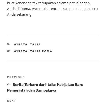
buat kenangan tak terlupakan selama petualangan
Anda di Roma. Ayo mulai rencanakan petualangan seru
Anda sekarang!
CATEGORIES
WISATA ITALIA
TAGS
WISATA ITALIA ROMA
Post
Previous
PREVIOUS
navigation
Post
Berita Terbaru dari Italia: Kebijakan Baru
Pemerintah dan Dampaknya
Next
NEXT