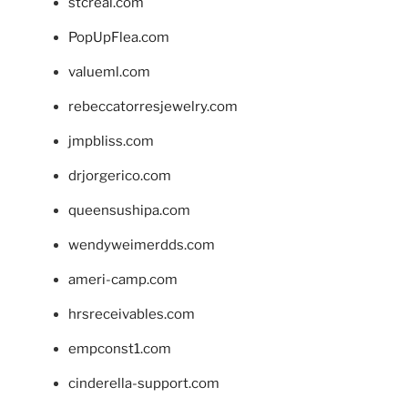
stcreal.com
PopUpFlea.com
valueml.com
rebeccatorresjewelry.com
jmpbliss.com
drjorgerico.com
queensushipa.com
wendyweimerdds.com
ameri-camp.com
hrsreceivables.com
empconst1.com
cinderella-support.com