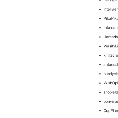
intellig
PikaPik
takecar
Hamada
VersifyL
kingscr
antaeus
purelyc
WishOp
shopleg
bonviva
CupPlan