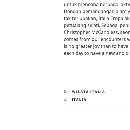
untuk mencoba berbagai akti
Dengan pemandangan alam 
tak terlupakan, Italia Eropa a
petualang sejati. Sebagai pen
Christopher McCandless, seora
comes from our encounters w
is no greater joy than to have
each day to have a new and di
CATEGORIES
WISATA ITALIA
TAGS
ITALIA