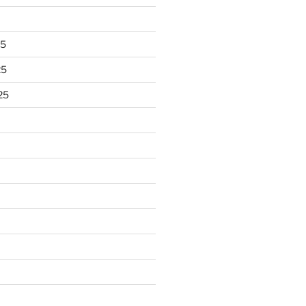
25
25
25