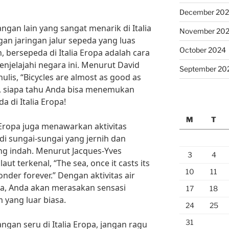
December 20
uangan lain yang sangat menarik di Italia
November 20
an jaringan jalur sepeda yang luas
October 2024
bersepeda di Italia Eropa adalah cara
jelajahi negara ini. Menurut David
September 20
ulis, “Bicycles are almost as good as
adi, siapa tahu Anda bisa menemukan
a di Italia Eropa!
M
T
a Eropa juga menawarkan aktivitas
i sungai-sungai yang jernih dan
ng indah. Menurut Jacques-Yves
3
4
ut terkenal, “The sea, once it casts its
10
11
wonder forever.” Dengan aktivitas air
pa, Anda akan merasakan sensasi
17
18
 yang luar biasa.
24
25
31
angan seru di Italia Eropa, jangan ragu