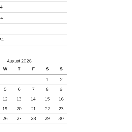
24
24
24
August 2026
W
T
F
S
S
1
2
5
6
7
8
9
12
13
14
15
16
19
20
21
22
23
26
27
28
29
30