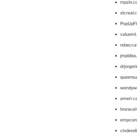
mpzin.c
stcreal.
PopUpFl
valueml
rebecca
jmpblis
drjorger
queensu
wendyw
ameri-
hrsrece
empcon
cinderel