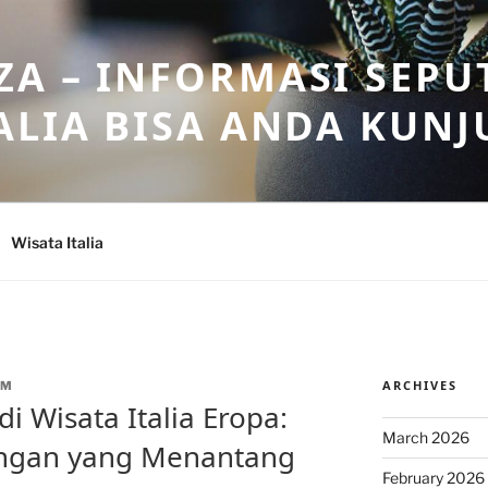
A – INFORMASI SEPU
ALIA BISA ANDA KUNJ
Wisata Italia
ARCHIVES
OM
i Wisata Italia Eropa:
March 2026
uangan yang Menantang
February 2026