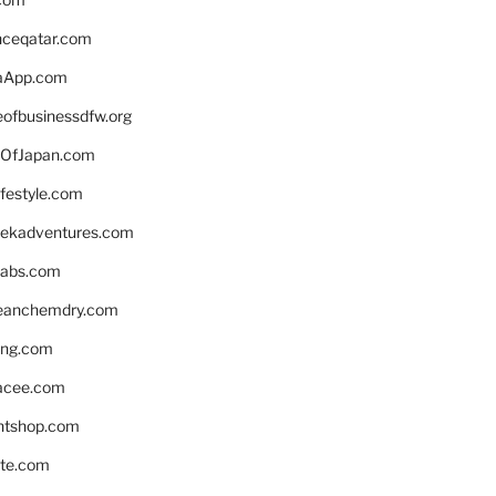
enceqatar.com
aApp.com
eofbusinessdfw.org
OfJapan.com
ifestyle.com
eekadventures.com
labs.com
leanchemdry.com
ing.com
acee.com
ntshop.com
te.com