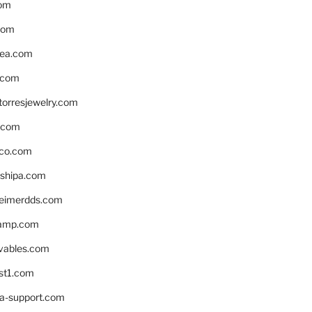
om
com
ea.com
.com
torresjewelry.com
s.com
ico.com
shipa.com
eimerdds.com
camp.com
ivables.com
st1.com
la-support.com