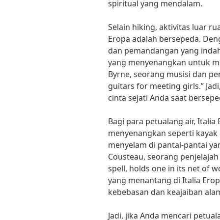
spiritual yang mendalam.
Selain hiking, aktivitas luar r
Eropa adalah bersepeda. Deng
dan pemandangan yang indah, 
yang menyenangkan untuk men
Byrne, seorang musisi dan pen
guitars for meeting girls.” J
cinta sejati Anda saat berseped
Bagi para petualang air, Itali
menyenangkan seperti kayak d
menyelam di pantai-pantai ya
Cousteau, seorang penjelajah la
spell, holds one in its net of 
yang menantang di Italia Ero
kebebasan dan keajaiban alam
Jadi, jika Anda mencari petual