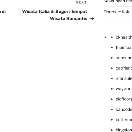
Keagungan Re
NEXT
Next
Post
 di
Wisata Italia di Bogor: Tempat
Florence: Kota S
Wisata Romantis
okhealt
theinte
unbound
catfrien
marianli
wayward
pidfloo
bancode
betterm
hingsto