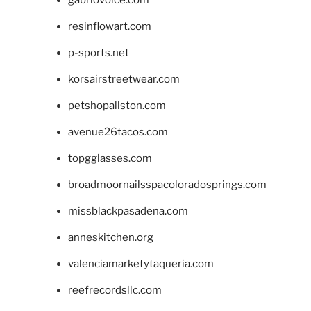
gabriovoice.com
resinflowart.com
p-sports.net
korsairstreetwear.com
petshopallston.com
avenue26tacos.com
topgglasses.com
broadmoornailsspacoloradosprings.com
missblackpasadena.com
anneskitchen.org
valenciamarketytaqueria.com
reefrecordsllc.com