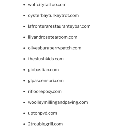
wolfcitytattoo.com
oysterbayturkeytrot.com
lafronterarestauranteybar.com
lilyandrosetearoom.com
olivesburgberrypatch.com
theslushkids.com
giobastian.com
glpascensori.com
rifloorepoxy.com
woolleymillingandpaving.com
uptonpvd.com
2troublegrill.com