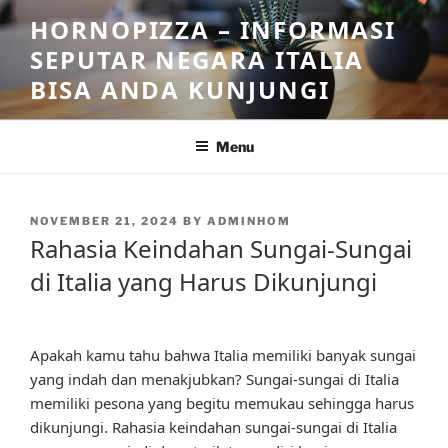
Skip
HORNOPIZZA – INFORMASI
to
SEPUTAR NEGARA ITALIA
content
BISA ANDA KUNJUNGI
Menu
POSTED
NOVEMBER 21, 2024
BY
ADMINHOM
ON
Rahasia Keindahan Sungai-Sungai
di Italia yang Harus Dikunjungi
Apakah kamu tahu bahwa Italia memiliki banyak sungai
yang indah dan menakjubkan? Sungai-sungai di Italia
memiliki pesona yang begitu memukau sehingga harus
dikunjungi. Rahasia keindahan sungai-sungai di Italia