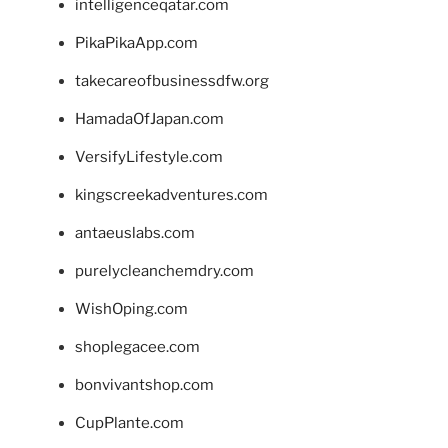
intelligenceqatar.com
PikaPikaApp.com
takecareofbusinessdfw.org
HamadaOfJapan.com
VersifyLifestyle.com
kingscreekadventures.com
antaeuslabs.com
purelycleanchemdry.com
WishOping.com
shoplegacee.com
bonvivantshop.com
CupPlante.com