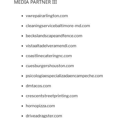
MEDIA PARTNER III
vwrepairarlington.com
cleaningservicebaltimore-md.com
beckslandscapeandfence.com
vistaaltadelveramendi.com
coastlinecateringnc.com
cuesburgershouston.com
psicologiaespecializadaencampeche.com
dmtacos.com
crescentstreetprinting.com
hornopizza.com
driveadragster.com