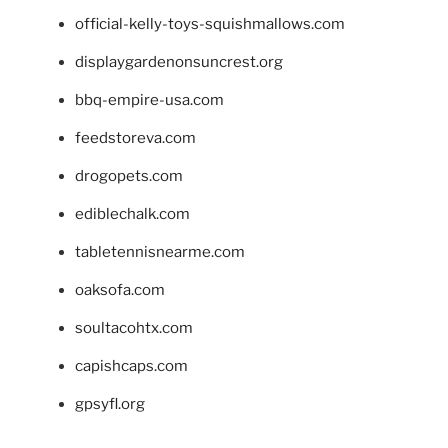
official-kelly-toys-squishmallows.com
displaygardenonsuncrest.org
bbq-empire-usa.com
feedstoreva.com
drogopets.com
ediblechalk.com
tabletennisnearme.com
oaksofa.com
soultacohtx.com
capishcaps.com
gpsyfl.org