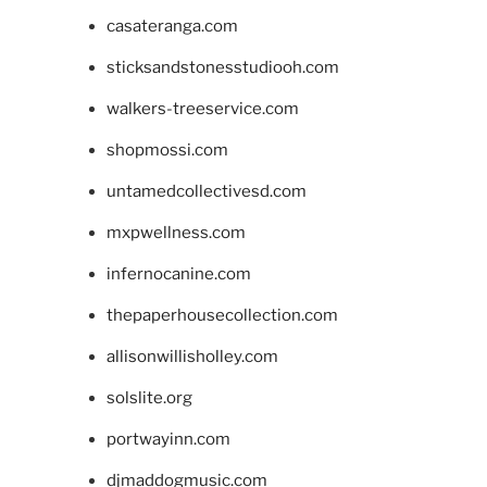
casateranga.com
sticksandstonesstudiooh.com
walkers-treeservice.com
shopmossi.com
untamedcollectivesd.com
mxpwellness.com
infernocanine.com
thepaperhousecollection.com
allisonwillisholley.com
solslite.org
portwayinn.com
djmaddogmusic.com