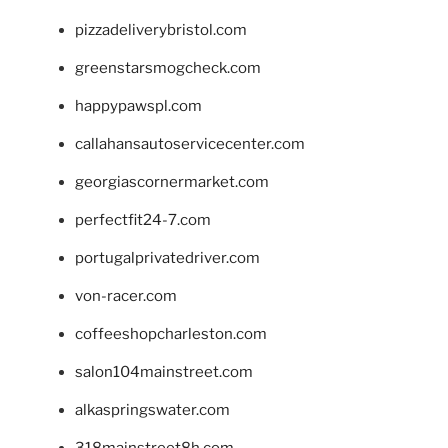
pizzadeliverybristol.com
greenstarsmogcheck.com
happypawspl.com
callahansautoservicecenter.com
georgiascornermarket.com
perfectfit24-7.com
portugalprivatedriver.com
von-racer.com
coffeeshopcharleston.com
salon104mainstreet.com
alkaspringswater.com
318mainstreet8h.com