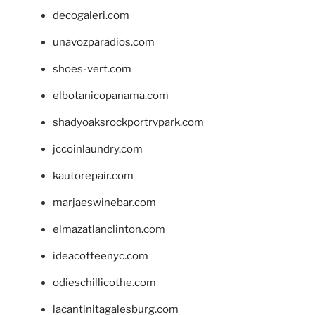
decogaleri.com
unavozparadios.com
shoes-vert.com
elbotanicopanama.com
shadyoaksrockportrvpark.com
jccoinlaundry.com
kautorepair.com
marjaeswinebar.com
elmazatlanclinton.com
ideacoffeenyc.com
odieschillicothe.com
lacantinitagalesburg.com