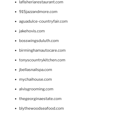
lafisheriarestaurant.com
915jazzandmore.com
aguadulce-countryfair.com
jakehovis.com
bosswingsduluth.com
birminghamautocare.com
tonyscountrykitchen.com
jbellasnailspa.com
mychaihouse.com
alvisgrooming.com
thegeorginaestate.com
blythewoodseafood.com