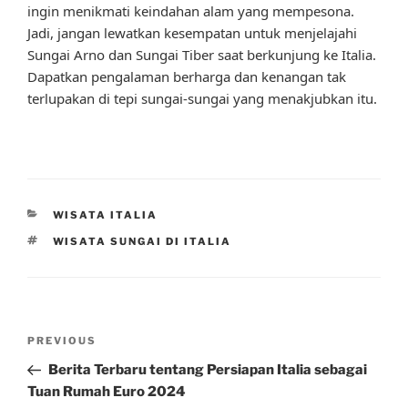
ingin menikmati keindahan alam yang mempesona.
Jadi, jangan lewatkan kesempatan untuk menjelajahi
Sungai Arno dan Sungai Tiber saat berkunjung ke Italia.
Dapatkan pengalaman berharga dan kenangan tak
terlupakan di tepi sungai-sungai yang menakjubkan itu.
CATEGORIES
WISATA ITALIA
TAGS
WISATA SUNGAI DI ITALIA
Post
Previous
PREVIOUS
navigation
Post
Berita Terbaru tentang Persiapan Italia sebagai
Tuan Rumah Euro 2024