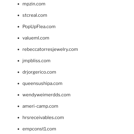
mpzin.com
stcreal.com
PopUpFlea.com
valueml.com
rebeccatorresjewelry.com
jmpbliss.com
drjorgerico.com
queensushipa.com
wendyweimerdds.com
ameri-camp.com
hrsreceivables.com
empconst1.com